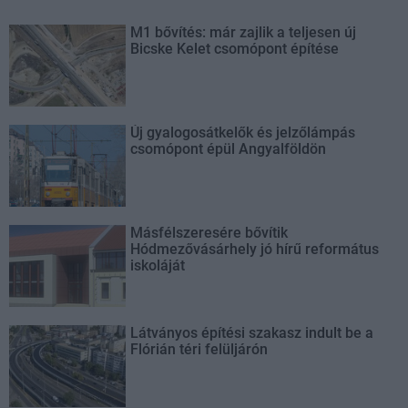
M1 bővítés: már zajlik a teljesen új
Bicske Kelet csomópont építése
Új gyalogosátkelők és jelzőlámpás
csomópont épül Angyalföldön
Másfélszeresére bővítik
Hódmezővásárhely jó hírű református
iskoláját
Látványos építési szakasz indult be a
Flórián téri felüljárón