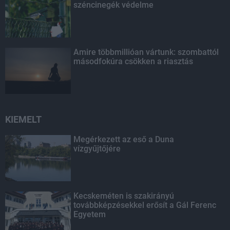
széncinegék védelme
Amire többmillióan vártunk: szombattól
másodfokúra csökken a riasztás
KIEMELT
Megérkezett az eső a Duna
vízgyűjtőjére
Kecskeméten is szakirányú
továbbképzésekkel erősít a Gál Ferenc
Egyetem