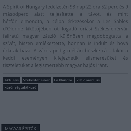
A Spirit of Hungary fedélzetén 93 nap 22 óra 52 perc és 9
másodperc alatt teljesítette a távot, és mint
hétfőn elmondta, a célba érkezésekor a Les Sables
d'Olonne kikötőjében őt fogadó óriási Székesfehérvár
feliratú magyar zászló különösen megdobogtatta a
szívét, hiszen emlékeztette, honnan is indult és hová
érkezik haza. A város pedig méltán büszke rá – lakói a
keddi eseményen kifejezhetik elismerésüket és
tiszteletüket a legismertebb magyar hajós iránt.
Aktuális
Székesfehérvár
Fa Nándor
2017 március
közönségtalálkozó
MAGYAR ÉPÍTŐK