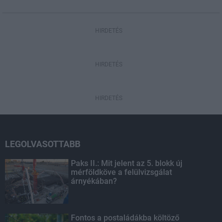
HIRDETÉS
HIRDETÉS
HIRDETÉS
LEGOLVASOTTABB
Paks II.: Mit jelent az 5. blokk új
mérföldköve a felülvizsgálat
árnyékában?
Fontos a postaládákba költöző