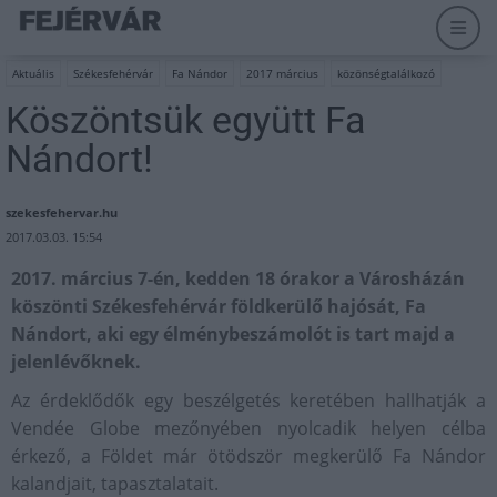
Aktuális
Székesfehérvár
Fa Nándor
2017 március
közönségtalálkozó
Köszöntsük együtt Fa
Nándort!
szekesfehervar.hu
2017.03.03. 15:54
2017. március 7-én, kedden 18 órakor a Városházán
köszönti Székesfehérvár földkerülő hajósát, Fa
Nándort, aki egy élménybeszámolót is tart majd a
jelenlévőknek.
Az érdeklődők egy beszélgetés keretében hallhatják a
Vendée Globe mezőnyében nyolcadik helyen célba
érkező, a Földet már ötödször megkerülő Fa Nándor
kalandjait, tapasztalatait.