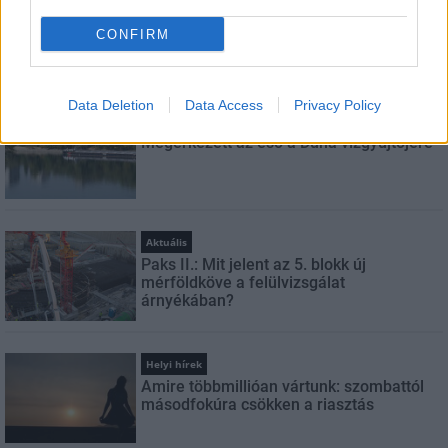
CONFIRM
LEGFRISSEBB
Data Deletion
Data Access
Privacy Policy
Országos hírek
Megérkezett az eső a Duna vízgyűjtőjére
Aktuális
Paks II.: Mit jelent az 5. blokk új
mérföldköve a felülvizsgálat
árnyékában?
Helyi hírek
Amire többmillióan vártunk: szombattól
másodfokúra csökken a riasztás