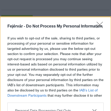
AJÁNLJUK MÉG
Fejérvár -
Do Not Process My Personal Information
Aktuális
If you wish to opt-out of the sale, sharing to third parties, or
processing of your personal or sensitive information for
targeted advertising by us, please use the below opt-out
section to confirm your selection. Please note that after your
opt-out request is processed you may continue seeing
interest-based ads based on personal information utilized by
us or personal information disclosed to third parties prior to
Paks II.: Mit jelent az 5. blokk új mérföldköve a
your opt-out. You may separately opt-out of the further
felülvizsgálat árnyékában?
disclosure of your personal information by third parties on the
IAB’s list of downstream participants. This information may
also be disclosed by us to third parties on the
IAB’s List of
Downstream Participants
that may further disclose it to other
third parties.
Helyi hírek
Please note that this website/app uses one or more Google
Personal Data Processing Opt Outs