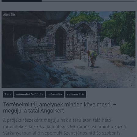
Aktuális
Tata
műemlékfelújítás
műemlék
restaurálás
Történelmi táj, amelynek minden köve mesél –
megújul a tatai Angolkert
A projekt részeként megújulnak a területen található
műemlékek, köztük a különleges Műromok, valamint a közeli
Várkanyarban álló Nepomuki Szent János híd és szobor is.