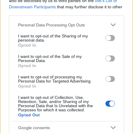
also be disclosed by us to third parties on the
IAB’s List of
Paks II.: Mit jelent az 5. blokk új mérföldköve a
Downstream Participants
that may further disclose it to other
felülvizsgálat árnyékában?
third parties.
Please note that this website/app uses one or more Google
Personal Data Processing Opt Outs
services and may gather and store information including but
not limited to your visit or usage behaviour. You may click to
I want to opt-out of the Sharing of my
personal data.
grant or deny consent to Google and its third-party tags to
Opted In
Aktuális
use your data for below specified purposes in below Google
consent section.
I want to opt-out of the Sale of my
Personal Data.
Opted In
I want to opt-out of processing my
Personal Data for Targeted Advertising.
Opted In
Nagy igazolás - Sokszoros bajnok érkezik a
I want to opt-out of Collection, Use,
Retention, Sale, and/or Sharing of my
Fehérvárhoz
Personal Data that Is Unrelated with the
Purposes for which it was collected.
Opted Out
Google consents