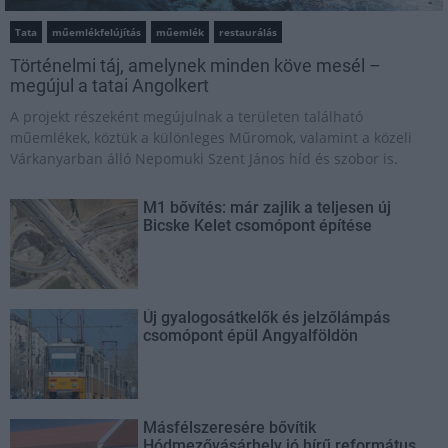
Tata
műemlékfelújítás
műemlék
restaurálás
Történelmi táj, amelynek minden köve mesél –
megújul a tatai Angolkert
A projekt részeként megújulnak a területen található
műemlékek, köztük a különleges Műromok, valamint a közeli
Várkanyarban álló Nepomuki Szent János híd és szobor is.
M1 bővítés: már zajlik a teljesen új
Bicske Kelet csomópont építése
Új gyalogosátkelők és jelzőlámpás
csomópont épül Angyalföldön
Másfélszeresére bővítik
Hódmezővásárhely jó hírű református