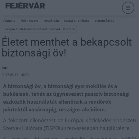
Aktuális
Fejér megye
rendőrség
közúti ellenőrzés
biztonsági öv
Európai Közlekedésrendészeti Szervek Hálózata
Életet menthet a bekapcsolt
biztonsági öv!
mti
2017.03.17. 16:20
A biztonsági öv, a biztonsági gyermekülés és a
bukósisak, tehát az úgynevezett passzív biztonsági
eszközök használatát ellenőrzik a rendőrök
péntektől vasárnapig, országos akcióban.
A fokozott ellenőrzést az Európai Közlekedésrendészeti
Szervek Hálózata (TISPOL) szervezésében hajtják végre.