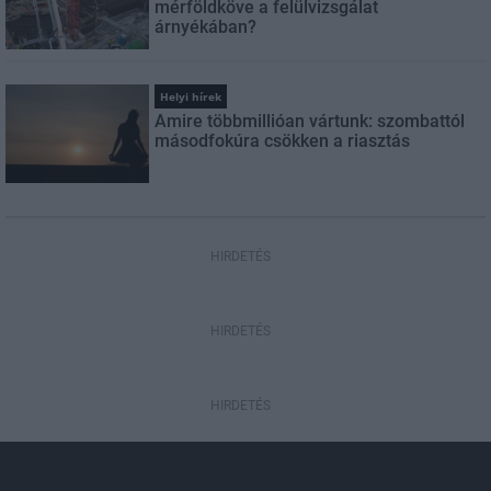
mérföldköve a felülvizsgálat
árnyékában?
Helyi hírek
Amire többmillióan vártunk: szombattól
másodfokúra csökken a riasztás
HIRDETÉS
HIRDETÉS
HIRDETÉS