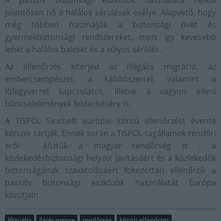
A passzív biztonsági eszközök használata nélkül
jelentősen nő a halálos sérülések esélye. Alapvető, hogy
még többen használják a biztonsági övet és
gyermekbiztonsági rendszereket, mert így kevesebb
lehet a halálos baleset és a súlyos sérülés.
Az ellenőrzés kiterjed az illegális migráció, az
embercsempészet, a kábítószerrel, valamint a
lőfegyverrel kapcsolatos, illetve a vagyon elleni
bűncselekmények felderítésére is.
A TISPOL Seatbelt európai szintű ellenőrzést évente
kétszer tartják. Ennek során a TISPOL-tagállamok rendőri
erői - köztük a magyar rendőrség is - a
közlekedésbiztonsági helyzet javításáért és a közlekedők
biztonságának szavatolásáért fokozottan ellenőrzik a
passzív biztonsági eszközök használatát Európa
közútjain.
Aktuális
Fejér megye
rendőrség
közúti ellenőrzés