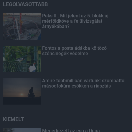
LEGOLVASOTTABB
Paks II.: Mit jelent az 5. blokk új
mérföldköve a felülvizsgálat
árnyékában?
Fontos a postaládákba költöző
széncinegék védelme
Amire többmillióan vártunk: szombattól
másodfokúra csökken a riasztás
KIEMELT
Megérkezett az eső a Duna