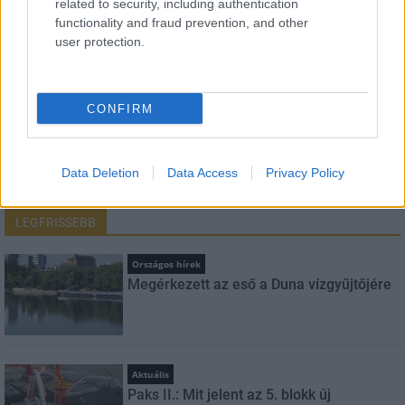
related to security, including authentication
functionality and fraud prevention, and other
E-mail cím
user protection.
Feliratkozom a hírlevélre és elfogadom az
adatvédelmi
szabályzatot!
CONFIRM
FELIRATKOZÁS
Data Deletion
Data Access
Privacy Policy
LEGFRISSEBB
Országos hírek
Megérkezett az eső a Duna vízgyűjtőjére
Aktuális
Paks II.: Mit jelent az 5. blokk új