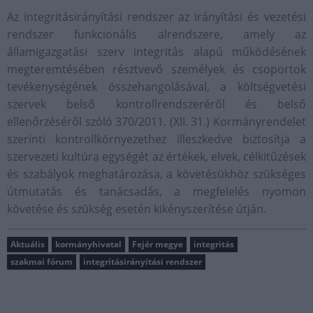
Az integritásirányítási rendszer az irányítási és vezetési
rendszer funkcionális alrendszere, amely az
államigazgatási szerv integritás alapú működésének
megteremtésében résztvevő személyek és csoportok
tevékenységének összehangolásával, a költségvetési
szervek belső kontrollrendszeréről és belső
ellenőrzéséről szóló 370/2011. (XII. 31.) Kormányrendelet
szerinti kontrollkörnyezethez illeszkedve biztosítja a
szervezeti kultúra egységét az értékek, elvek, célkitűzések
és szabályok meghatározása, a követésükhöz szükséges
útmutatás és tanácsadás, a megfelelés nyomon
követése és szükség esetén kikényszerítése útján.
Aktuális
kormányhivatal
Fejér megye
integritás
szakmai fórum
integritásirányítási rendszer