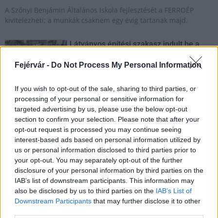
A Szőnyi Benjámin Általános Iskola fejlesztését a FERROÉP
kivitelezheti; a munkák csaknem egy évig tartanak majd.
Látványos építési szakasz indult be a
Flórián téri felüljárón
Fejérvár -
Do Not Process My Personal Information
If you wish to opt-out of the sale, sharing to third parties, or
Paks II.: Mit jelent az 5. blokk új
processing of your personal or sensitive information for
mérföldköve a felülvizsgálat
targeted advertising by us, please use the below opt-out
árnyékában?
section to confirm your selection. Please note that after your
opt-out request is processed you may continue seeing
interest-based ads based on personal information utilized by
us or personal information disclosed to third parties prior to
Elkészült a Liszt Ferenc repülőtér
közelében lévő logisztikai bázis út- és
your opt-out. You may separately opt-out of the further
közműhálózatának fejlesztése
disclosure of your personal information by third parties on the
IAB’s list of downstream participants. This information may
also be disclosed by us to third parties on the
IAB’s List of
Downstream Participants
that may further disclose it to other
Látlelet a hazai víziközművekről?
third parties.
Egyetlen, fél évszázados vezetéken