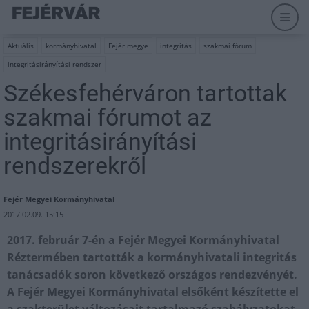
Aktuális
kormányhivatal
Fejér megye
integritás
szakmai fórum
integritásirányítási rendszer
Székesfehérváron tartottak
szakmai fórumot az
integritásirányítási
rendszerekről
Fejér Megyei Kormányhivatal
2017.02.09. 15:15
2017. február 7-én a Fejér Megyei Kormányhivatal
Réztermében tartották a kormányhivatali integritás
tanácsadók soron következő országos rendezvényét.
A Fejér Megyei Kormányhivatal elsőként készítette el