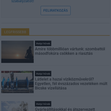
szabályzatot!
FELIRATKOZÁS
LEGFRISSEBB
Helyi hírek
Amire többmillióan vártunk: szombattól
másodfokúra csökken a riasztás
Helyi hírek
Látlelet a hazai víziközművekről?
Egyetlen, fél évszázados vezetéken múlt
Bicske vízellátása
Helyi hírek
Gyárleállításokkal és átszervezett