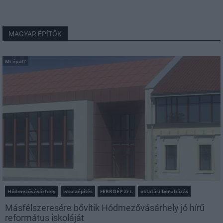
MAGYAR ÉPÍTŐK
Mi épül?
Hódmezővásárhely
iskolaépítés
FERROÉP Zrt.
oktatási beruházás
Másfélszeresére bővítik Hódmezővásárhely jó hírű
református iskoláját