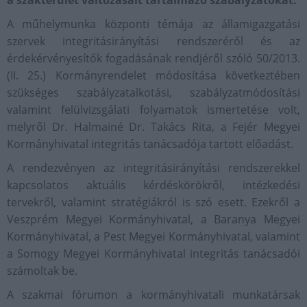
a szakterület változásait tartalmazó szabályzatokat.
A műhelymunka központi témája az államigazgatási
szervek integritásirányítási rendszeréről és az
érdekérvényesítők fogadásának rendjéről szóló 50/2013.
(II. 25.) Kormányrendelet módosítása következtében
szükséges szabályzatalkotási, szabályzatmódosítási
valamint felülvizsgálati folyamatok ismertetése volt,
melyről Dr. Halmainé Dr. Takács Rita, a Fejér Megyei
Kormányhivatal integritás tanácsadója tartott előadást.
A rendezvényen az integritásirányítási rendszerekkel
kapcsolatos aktuális kérdéskörökről, intézkedési
tervekről, valamint stratégiákról is szó esett. Ezekről a
Veszprém Megyei Kormányhivatal, a Baranya Megyei
Kormányhivatal, a Pest Megyei Kormányhivatal, valamint
a Somogy Megyei Kormányhivatal integritás tanácsadói
számoltak be.
A szakmai fórumon a kormányhivatali munkatársak