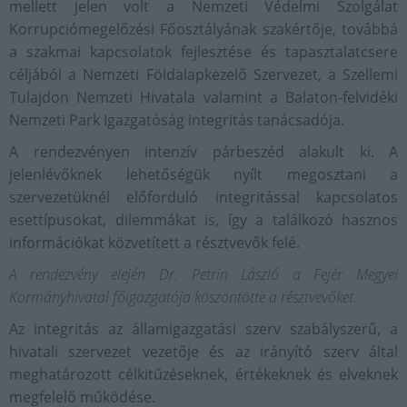
mellett jelen volt a Nemzeti Védelmi Szolgálat
Korrupciómegelőzési Főosztályának szakértője, továbbá
a szakmai kapcsolatok fejlesztése és tapasztalatcsere
céljából a Nemzeti Földalapkezelő Szervezet, a Szellemi
Tulajdon Nemzeti Hivatala valamint a Balaton-felvidéki
Nemzeti Park Igazgatóság integritás tanácsadója.
A rendezvényen intenzív párbeszéd alakult ki. A
jelenlévőknek lehetőségük nyílt megosztani a
szervezetüknél előforduló integritással kapcsolatos
esettípusokat, dilemmákat is, így a találkozó hasznos
információkat közvetített a résztvevők felé.
A rendezvény elején Dr. Petrin László a Fejér Megyei
Kormányhivatal főigazgatója köszöntötte a résztvevőket.
Az integritás az államigazgatási szerv szabályszerű, a
hivatali szervezet vezetője és az irányító szerv által
meghatározott célkitűzéseknek, értékeknek és elveknek
megfelelő működése.