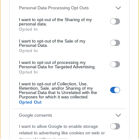
múlt Bicske vízellátása
Please note that this website/app uses one or more Google
Personal Data Processing Opt Outs
services and may gather and store information including but
not limited to your visit or usage behaviour. You may click to
I want to opt-out of the Sharing of my
personal data.
grant or deny consent to Google and its third-party tags to
Opted In
use your data for below specified purposes in below Google
consent section.
AJÁNLJUK MÉG
I want to opt-out of the Sale of my
Personal Data.
Opted In
Aktuális
I want to opt-out of processing my
Personal Data for Targeted Advertising.
Opted In
I want to opt-out of Collection, Use,
Retention, Sale, and/or Sharing of my
Personal Data that Is Unrelated with the
Purposes for which it was collected.
Opted Out
Nagy igazolás - Sokszoros bajnok érkezik a
Fehérvárhoz
Google consents
I want to allow Google to enable storage
related to advertising like cookies on web or