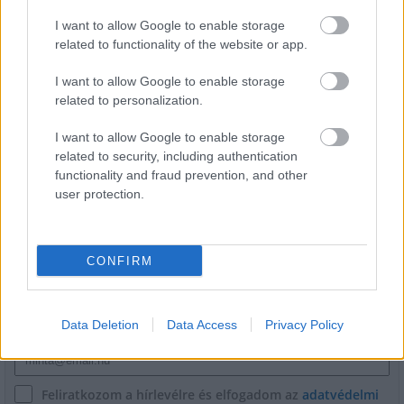
I want to allow Google to enable storage
related to functionality of the website or app.
Miért kulcsfontosságú a korszerű légtechnika az
I want to allow Google to enable storage
egészségügyi intézményekben?
related to personalization.
I want to allow Google to enable storage
related to security, including authentication
functionality and fraud prevention, and other
user protection.
HÍRLEVÉL
CONFIRM
Név
Data Deletion
Data Access
Privacy Policy
E-mail cím
Feliratkozom a hírlevélre és elfogadom az
adatvédelmi