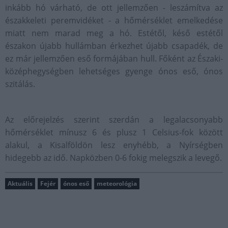
inkább hó várható, de ott jellemzően - leszámítva az
északkeleti peremvidéket - a hőmérséklet emelkedése
miatt nem marad meg a hó. Estétől, késő estétől
északon újabb hullámban érkezhet újabb csapadék, de
ez már jellemzően eső formájában hull. Főként az Északi-
középhegységben lehetséges gyenge ónos eső, ónos
szitálás.
Az előrejelzés szerint szerdán a legalacsonyabb
hőmérséklet mínusz 6 és plusz 1 Celsius-fok között
alakul, a Kisalföldön lesz enyhébb, a Nyírségben
hidegebb az idő. Napközben 0-6 fokig melegszik a levegő.
Aktuális
Fejér
ónos eső
meteorológia