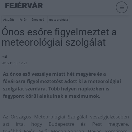
Aktuális
Fejér
ónos eső
meteorológia
Ónos esőre figyelmeztet a
meteorológiai szolgálat
mti
2016.11.16. 12:22
Az ónos eső veszélye miatt hét megyére és a
fővárosra figyelmeztetést adott ki a meteorológiai
szolgálat szerdára. Több helyen napközben is
fagypont körül alakulnak a maximumok.
Az Országos Meteorológiai Szolgálat veszélyjelzésében
azt írta, hogy Budapestre és Pest megyére,
továbbá Fejér, Győr-Moson-Sopron, Heves, Komárom-