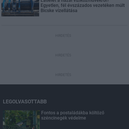
Látlelet a hazai víziközművekről?
Egyetlen, fél évszázados vezetéken múlt
Bicske vízellátása
HIRDETÉS
HIRDETÉS
HIRDETÉS
LEGOLVASOTTABB
Fontos a postaládákba költöző
széncinegék védelme