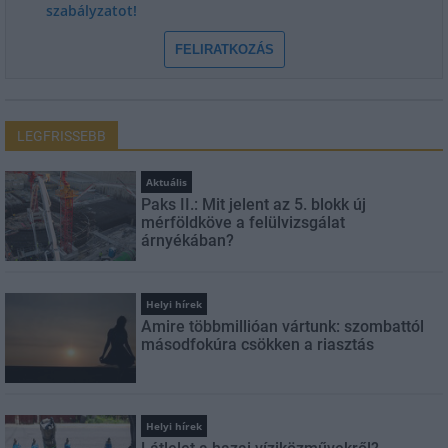
szabályzatot!
FELIRATKOZÁS
LEGFRISSEBB
Aktuális
Paks II.: Mit jelent az 5. blokk új
mérföldköve a felülvizsgálat
árnyékában?
Helyi hírek
Amire többmillióan vártunk: szombattól
másodfokúra csökken a riasztás
Helyi hírek