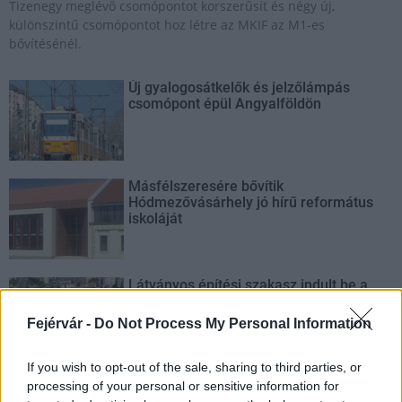
Tizenegy meglévő csomópontot korszerűsít és négy új,
különszintű csomópontot hoz létre az MKIF az M1-es
bővítésénél.
Új gyalogosátkelők és jelzőlámpás
csomópont épül Angyalföldön
Másfélszeresére bővítik
Hódmezővásárhely jó hírű református
iskoláját
Látványos építési szakasz indult be a
Flórián téri felüljárón
Fejérvár -
Do Not Process My Personal Information
If you wish to opt-out of the sale, sharing to third parties, or
Paks II.: Mit jelent az 5. blokk új
processing of your personal or sensitive information for
mérföldköve a felülvizsgálat