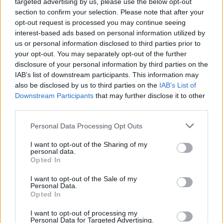
targeted advertising by us, please use the below opt-out
árnyékában?
section to confirm your selection. Please note that after your
opt-out request is processed you may continue seeing
interest-based ads based on personal information utilized by
us or personal information disclosed to third parties prior to
your opt-out. You may separately opt-out of the further
disclosure of your personal information by third parties on the
AJÁNLJUK MÉG
IAB’s list of downstream participants. This information may
also be disclosed by us to third parties on the
IAB’s List of
Downstream Participants
that may further disclose it to other
Aktuális
third parties.
Please note that this website/app uses one or more Google
Personal Data Processing Opt Outs
services and may gather and store information including but
not limited to your visit or usage behaviour. You may click to
I want to opt-out of the Sharing of my
personal data.
grant or deny consent to Google and its third-party tags to
Opted In
use your data for below specified purposes in below Google
consent section.
Paks II.: Mit jelent az 5. blokk új mérföldköve a
I want to opt-out of the Sale of my
Personal Data.
felülvizsgálat árnyékában?
Opted In
I want to opt-out of processing my
Personal Data for Targeted Advertising.