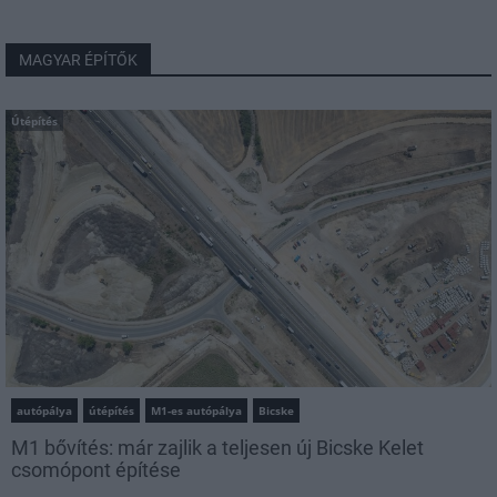
MAGYAR ÉPÍTŐK
Útépítés
autópálya
útépítés
M1-es autópálya
Bicske
M1 bővítés: már zajlik a teljesen új Bicske Kelet
csomópont építése