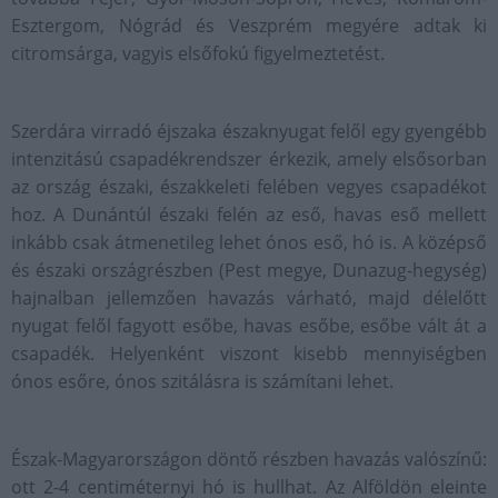
Esztergom, Nógrád és Veszprém megyére adtak ki
citromsárga, vagyis elsőfokú figyelmeztetést.
Szerdára virradó éjszaka északnyugat felől egy gyengébb
intenzitású csapadékrendszer érkezik, amely elsősorban
az ország északi, északkeleti felében vegyes csapadékot
hoz. A Dunántúl északi felén az eső, havas eső mellett
inkább csak átmenetileg lehet ónos eső, hó is. A középső
és északi országrészben (Pest megye, Dunazug-hegység)
hajnalban jellemzően havazás várható, majd délelőtt
nyugat felől fagyott esőbe, havas esőbe, esőbe vált át a
csapadék. Helyenként viszont kisebb mennyiségben
ónos esőre, ónos szitálásra is számítani lehet.
Észak-Magyarországon döntő részben havazás valószínű:
ott 2-4 centiméternyi hó is hullhat. Az Alföldön eleinte