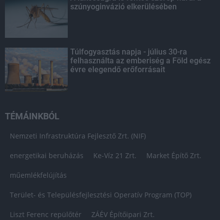
szúnyoginvázió elkerülésében
Túlfogyasztás napja - július 30-ra
felhasználta az emberiség a Föld egész
évre elegendő erőforrásait
TÉMÁINKBÓL
Nemzeti Infrastruktúra Fejlesztő Zrt. (NIF)
energetikai beruházás
Ke-Víz 21 Zrt.
Market Építő Zrt.
műemlékfelújítás
Terület- és Településfejlesztési Operatív Program (TOP)
Liszt Ferenc repülőtér
ZÁÉV Építőipari Zrt.