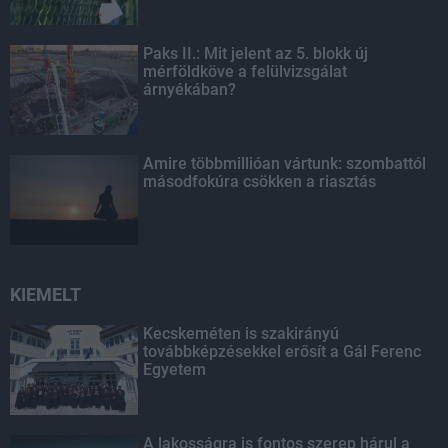
Paks II.: Mit jelent az 5. blokk új
mérföldköve a felülvizsgálat
árnyékában?
Amire többmillióan vártunk: szombattól
másodfokúra csökken a riasztás
KIEMELT
Kecskeméten is szakirányú
továbbképzésekkel erősít a Gál Ferenc
Egyetem
A lakosságra is fontos szerep hárul a