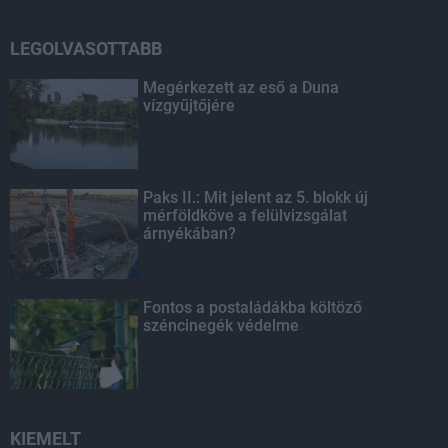
LEGOLVASOTTABB
Megérkezett az eső a Duna
vízgyűjtőjére
Paks II.: Mit jelent az 5. blokk új
mérföldköve a felülvizsgálat
árnyékában?
Fontos a postaládákba költöző
széncinegék védelme
KIEMELT