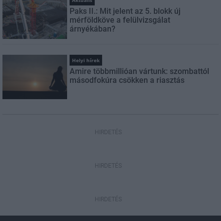
Aktuális
Paks II.: Mit jelent az 5. blokk új
mérföldköve a felülvizsgálat
árnyékában?
Helyi hírek
Amire többmillióan vártunk: szombattól
másodfokúra csökken a riasztás
HIRDETÉS
HIRDETÉS
HIRDETÉS