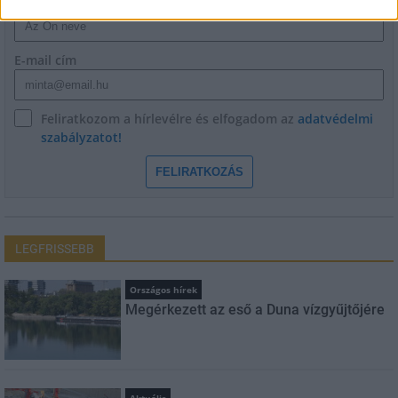
Név
E-mail cím
Feliratkozom a hírlevélre és elfogadom az
adatvédelmi
szabályzatot!
FELIRATKOZÁS
LEGFRISSEBB
Országos hírek
Megérkezett az eső a Duna vízgyűjtőjére