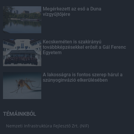
Megérkezett az eső a Duna
vízgyűjtőjére
Kecskeméten is szakirányú
továbbképzésekkel erősít a Gál Ferenc
Egyetem
A lakosságra is fontos szerep hárul a
szúnyoginvázió elkerülésében
TÉMÁINKBÓL
Nemzeti Infrastruktúra Fejlesztő Zrt. (NIF)