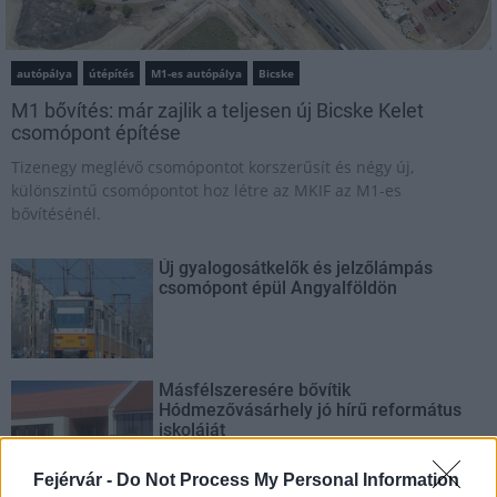
autópálya
útépítés
M1-es autópálya
Bicske
M1 bővítés: már zajlik a teljesen új Bicske Kelet
csomópont építése
Tizenegy meglévő csomópontot korszerűsít és négy új,
különszintű csomópontot hoz létre az MKIF az M1-es
bővítésénél.
Új gyalogosátkelők és jelzőlámpás
csomópont épül Angyalföldön
Másfélszeresére bővítik
Hódmezővásárhely jó hírű református
iskoláját
Fejérvár -
Do Not Process My Personal Information