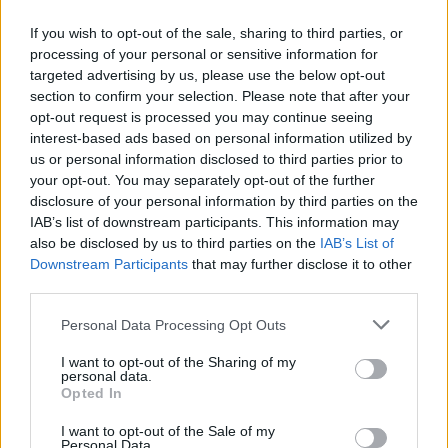
Látványos építési szakasz indult be a
Flórián téri felüljárón
If you wish to opt-out of the sale, sharing to third parties, or
processing of your personal or sensitive information for
targeted advertising by us, please use the below opt-out
section to confirm your selection. Please note that after your
opt-out request is processed you may continue seeing
Paks II.: Mit jelent az 5. blokk új
interest-based ads based on personal information utilized by
mérföldköve a felülvizsgálat
árnyékában?
us or personal information disclosed to third parties prior to
your opt-out. You may separately opt-out of the further
disclosure of your personal information by third parties on the
IAB’s list of downstream participants. This information may
also be disclosed by us to third parties on the
IAB’s List of
Downstream Participants
that may further disclose it to other
AJÁNLJUK MÉG
third parties.
Please note that this website/app uses one or more Google
Personal Data Processing Opt Outs
Aktuális
services and may gather and store information including but
not limited to your visit or usage behaviour. You may click to
I want to opt-out of the Sharing of my
personal data.
grant or deny consent to Google and its third-party tags to
Opted In
use your data for below specified purposes in below Google
consent section.
I want to opt-out of the Sale of my
Personal Data.