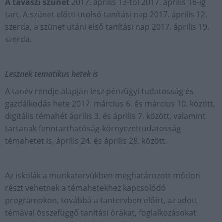
A tavaszi szünet
2017. április 13-tól 2017. április 18-ig
tart. A szünet előtti utolsó tanítási nap 2017. április 12.
szerda, a szünet utáni első tanítási nap 2017. április 19.
szerda.
Lesznek tematikus hetek is
A tanév rendje alapján lesz pénzügyi tudatosság és
gazdálkodás hete 2017. március 6. és március 10. között,
digitális témahét április 3. és április 7. között, valamint
tartanak fenntarthatóság-környezettudatosság
témahetet is, április 24. és április 28. között.
Az iskolák a munkatervükben meghatározott módon
részt vehetnek a témahetekhez kapcsolódó
programokon, továbbá a tantervben előírt, az adott
témával összefüggő tanítási órákat, foglalkozásokat