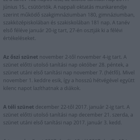
június 15., csütörtök. A nappali oktatás munkarendje
szerint működő szakgimnáziumban 180, gimnáziumban,
szakközépiskolában és szakiskolában 181 nap. A tanév
első féléve január 20-ig tart, 27-én osztják ki a félévi
értékeléseket.
Az őszi szünet
november 2-től november 4-ig tart. A
szünet előtti utolsó tanítási nap október 28. péntek, a
szünet utáni első tanítási nap november 7. (hétfő). Mivel
november 1. keddre esik, így a hosszú hétvégével együtt
kilenc napot lazíthatnak a diákok.
A téli szünet
december 22-től 2017. január 2-ig tart. A
szünet előtti utolsó tanítási nap december 21. szerda, a
szünet utáni első tanítási nap 2017. január 3. kedd.