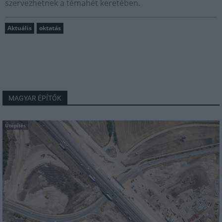
szervezhetnek a témahét keretében.
Aktuális
oktatás
MAGYAR ÉPÍTŐK
Útépítés