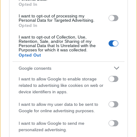
Opted In
Paks II.: Mit jelent az 5. blokk új mérföldköve a
I want to opt-out of processing my
Personal Data for Targeted Advertising.
felülvizsgálat árnyékában?
Opted In
I want to opt-out of Collection, Use,
Retention, Sale, and/or Sharing of my
Personal Data that Is Unrelated with the
Purposes for which it was collected.
Opted Out
Országos hírek
Google consents
I want to allow Google to enable storage
related to advertising like cookies on web or
device identifiers in apps.
I want to allow my user data to be sent to
Kecskeméten is szakirányú továbbképzésekkel erősít a
Google for online advertising purposes.
Gál Ferenc Egyetem
I want to allow Google to send me
personalized advertising.