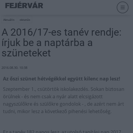
Aktuális
oktatás
A 2016/17-es tanév rendje:
írjuk be a naptárba a
szüneteket
2016.08.30. 10:38
Az őszi szünet hétvégékkel együtt kilenc nap lesz!
Szeptember 1., csütörtök iskolakezdés. Sokan biztosan
örülnek - és nem csak a nyár alatt elcsigázott
nagyszülőkre és szülőkre gondolok - , de azért nem árt
tudni, mikor lesz a következő pihenési lehetőség.
Ez a tanév 182 napos lesz, az utolsó tanítási nap 2017.