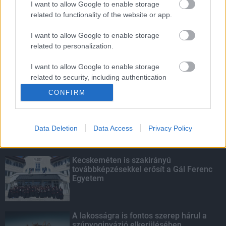
I want to allow Google to enable storage
related to functionality of the website or app.
Amire többmillióan vártunk: szombattól
másodfokúra csökken a riasztás
I want to allow Google to enable storage
related to personalization.
I want to allow Google to enable storage
related to security, including authentication
KIEMELT
functionality and fraud prevention, and other
CONFIRM
user protection.
Megérkezett az eső a Duna
vízgyűjtőjére
Data Deletion
Data Access
Privacy Policy
Kecskeméten is szakirányú
továbbképzésekkel erősít a Gál Ferenc
Egyetem
A lakosságra is fontos szerep hárul a
szúnyoginvázió elkerülésében