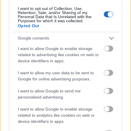
I want to opt-out of Collection, Use,
Retention, Sale, and/or Sharing of my
Personal Data that Is Unrelated with the
HIRDETÉS
Purposes for which it was collected.
Opted Out
Google consents
HIRDETÉS
I want to allow Google to enable storage
related to advertising like cookies on web or
device identifiers in apps.
LEGOLVASOTTABB
I want to allow my user data to be sent to
Paks II.: Mit jelent az 5. blokk új
Google for online advertising purposes.
mérföldköve a felülvizsgálat
árnyékában?
I want to allow Google to send me
personalized advertising.
I want to allow Google to enable storage
Fontos a postaládákba költöző
széncinegék védelme
related to analytics like cookies on web or
device identifiers in apps.