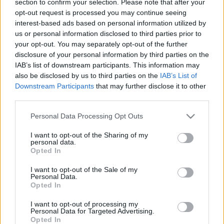
section to confirm your selection. Please note that after your
LEGFRISSEBB
opt-out request is processed you may continue seeing
interest-based ads based on personal information utilized by
Országos hírek
us or personal information disclosed to third parties prior to
Megérkezett az eső a Duna vízgyűjtőjére
your opt-out. You may separately opt-out of the further
disclosure of your personal information by third parties on the
IAB’s list of downstream participants. This information may
also be disclosed by us to third parties on the
IAB’s List of
Downstream Participants
that may further disclose it to other
Aktuális
third parties.
Paks II.: Mit jelent az 5. blokk új
mérföldköve a felülvizsgálat
Please note that this website/app uses one or more Google
Personal Data Processing Opt Outs
árnyékában?
services and may gather and store information including but
not limited to your visit or usage behaviour. You may click to
I want to opt-out of the Sharing of my
personal data.
grant or deny consent to Google and its third-party tags to
Opted In
Helyi hírek
use your data for below specified purposes in below Google
Amire többmillióan vártunk: szombattól
consent section.
I want to opt-out of the Sale of my
másodfokúra csökken a riasztás
Personal Data.
Opted In
I want to opt-out of processing my
Personal Data for Targeted Advertising.
Opted In
HIRDETÉS