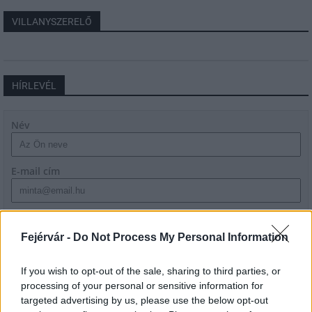
VILLANYSZERELŐ
HÍRLEVÉL
Név
E-mail cím
Feliratkozom a hírlevélre és elfogadom az
adatvédelmi
szabályzatot!
Fejérvár -
Do Not Process My Personal Information
FELIRATKOZÁS
If you wish to opt-out of the sale, sharing to third parties, or
processing of your personal or sensitive information for
targeted advertising by us, please use the below opt-out