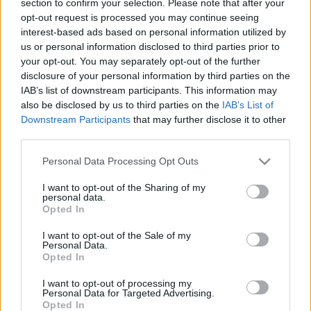
section to confirm your selection. Please note that after your
LEGFRISSEBB
opt-out request is processed you may continue seeing
interest-based ads based on personal information utilized by
Országos hírek
us or personal information disclosed to third parties prior to
Megérkezett az eső a Duna vízgyűjtőjére
your opt-out. You may separately opt-out of the further
disclosure of your personal information by third parties on the
IAB’s list of downstream participants. This information may
also be disclosed by us to third parties on the
IAB’s List of
Downstream Participants
that may further disclose it to other
Aktuális
third parties.
Paks II.: Mit jelent az 5. blokk új
mérföldköve a felülvizsgálat
Please note that this website/app uses one or more Google
Personal Data Processing Opt Outs
árnyékában?
services and may gather and store information including but
not limited to your visit or usage behaviour. You may click to
I want to opt-out of the Sharing of my
personal data.
grant or deny consent to Google and its third-party tags to
Opted In
Helyi hírek
use your data for below specified purposes in below Google
Amire többmillióan vártunk: szombattól
consent section.
I want to opt-out of the Sale of my
másodfokúra csökken a riasztás
Personal Data.
Opted In
I want to opt-out of processing my
Personal Data for Targeted Advertising.
Opted In
HIRDETÉS