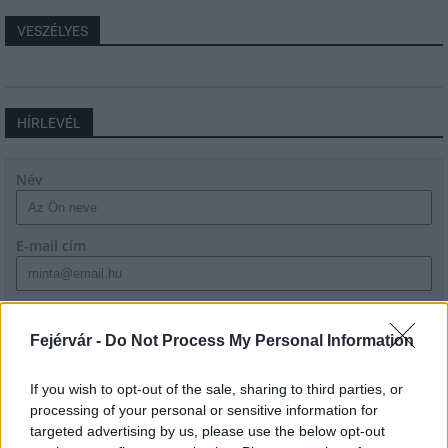
VESZÉLYES
HÍRLEVÉL
Név
E-mail cím
Feliratkozom a hírlevélre és elfogadom az
adatvédelmi
szabályzatot!
Fejérvár -
Do Not Process My Personal Information
FELIRATKOZÁS
If you wish to opt-out of the sale, sharing to third parties, or
processing of your personal or sensitive information for
targeted advertising by us, please use the below opt-out