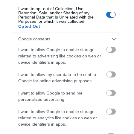
I want to opt-out of Collection, Use,
Retention, Sale, and/or Sharing of my
Personal Data that Is Unrelated with the
HIRDETÉS
Purposes for which it was collected.
Opted Out
Google consents
HIRDETÉS
I want to allow Google to enable storage
related to advertising like cookies on web or
device identifiers in apps.
LEGOLVASOTTABB
I want to allow my user data to be sent to
Paks II.: Mit jelent az 5. blokk új
Google for online advertising purposes.
mérföldköve a felülvizsgálat
árnyékában?
I want to allow Google to send me
personalized advertising.
I want to allow Google to enable storage
Fontos a postaládákba költöző
széncinegék védelme
related to analytics like cookies on web or
device identifiers in apps.