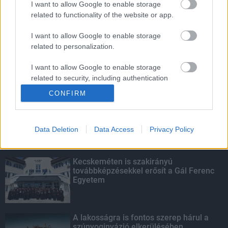
I want to allow Google to enable storage
related to functionality of the website or app.
Amire többmillióan vártunk: szombattól
másodfokúra csökken a riasztás
I want to allow Google to enable storage
related to personalization.
I want to allow Google to enable storage
related to security, including authentication
KIEMELT
functionality and fraud prevention, and other
CONFIRM
user protection.
Megérkezett az eső a Duna
vízgyűjtőjére
Data Deletion
Data Access
Privacy Policy
Kecskeméten is szakirányú
továbbképzésekkel erősít a Gál Ferenc
Egyetem
A lakosságra is fontos szerep hárul a
szúnyoginvázió elkerülésében