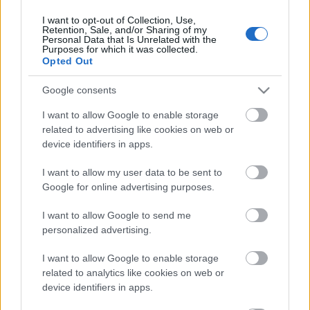
I want to opt-out of Collection, Use,
Retention, Sale, and/or Sharing of my
Personal Data that Is Unrelated with the
HIRDETÉS
Purposes for which it was collected.
Opted Out
Google consents
HIRDETÉS
I want to allow Google to enable storage
related to advertising like cookies on web or
device identifiers in apps.
LEGOLVASOTTABB
I want to allow my user data to be sent to
Paks II.: Mit jelent az 5. blokk új
Google for online advertising purposes.
mérföldköve a felülvizsgálat
árnyékában?
I want to allow Google to send me
personalized advertising.
I want to allow Google to enable storage
Fontos a postaládákba költöző
széncinegék védelme
related to analytics like cookies on web or
device identifiers in apps.