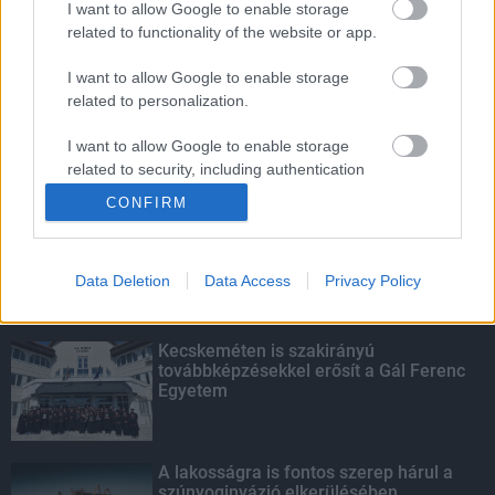
I want to allow Google to enable storage
related to functionality of the website or app.
Amire többmillióan vártunk: szombattól
másodfokúra csökken a riasztás
I want to allow Google to enable storage
related to personalization.
I want to allow Google to enable storage
related to security, including authentication
KIEMELT
functionality and fraud prevention, and other
CONFIRM
user protection.
Megérkezett az eső a Duna
vízgyűjtőjére
Data Deletion
Data Access
Privacy Policy
Kecskeméten is szakirányú
továbbképzésekkel erősít a Gál Ferenc
Egyetem
A lakosságra is fontos szerep hárul a
szúnyoginvázió elkerülésében