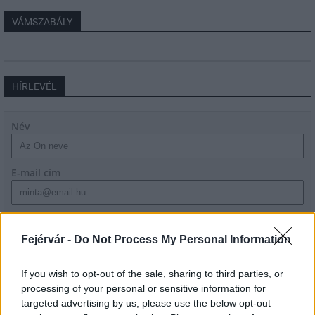
VÁMSZABÁLY
HÍRLEVÉL
Név
E-mail cím
Feliratkozom a hírlevélre és elfogadom az
adatvédelmi
szabályzatot!
Fejérvár -
Do Not Process My Personal Information
FELIRATKOZÁS
If you wish to opt-out of the sale, sharing to third parties, or
processing of your personal or sensitive information for
targeted advertising by us, please use the below opt-out