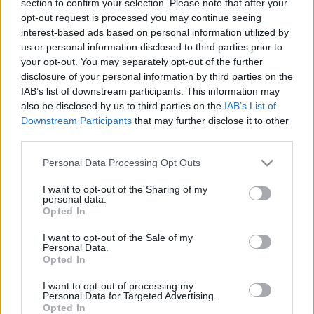
section to confirm your selection. Please note that after your
LEGFRISSEBB
opt-out request is processed you may continue seeing
interest-based ads based on personal information utilized by
Országos hírek
us or personal information disclosed to third parties prior to
Megérkezett az eső a Duna vízgyűjtőjére
your opt-out. You may separately opt-out of the further
disclosure of your personal information by third parties on the
IAB’s list of downstream participants. This information may
also be disclosed by us to third parties on the
IAB’s List of
Downstream Participants
that may further disclose it to other
Aktuális
third parties.
Paks II.: Mit jelent az 5. blokk új
mérföldköve a felülvizsgálat
Please note that this website/app uses one or more Google
Personal Data Processing Opt Outs
árnyékában?
services and may gather and store information including but
not limited to your visit or usage behaviour. You may click to
I want to opt-out of the Sharing of my
personal data.
grant or deny consent to Google and its third-party tags to
Opted In
Helyi hírek
use your data for below specified purposes in below Google
Amire többmillióan vártunk: szombattól
consent section.
I want to opt-out of the Sale of my
másodfokúra csökken a riasztás
Personal Data.
Opted In
I want to opt-out of processing my
Personal Data for Targeted Advertising.
Opted In
HIRDETÉS