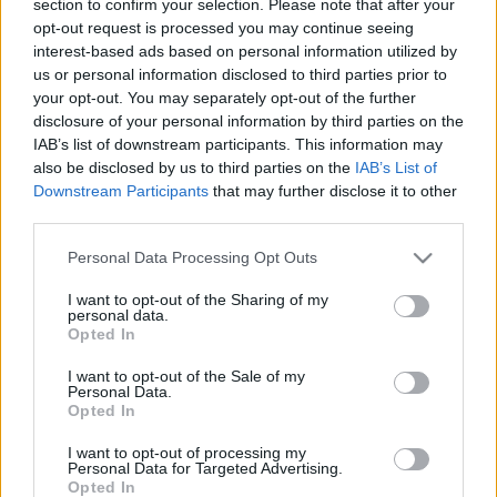
section to confirm your selection. Please note that after your
LEGFRISSEBB
opt-out request is processed you may continue seeing
interest-based ads based on personal information utilized by
Országos hírek
us or personal information disclosed to third parties prior to
Megérkezett az eső a Duna vízgyűjtőjére
your opt-out. You may separately opt-out of the further
disclosure of your personal information by third parties on the
IAB’s list of downstream participants. This information may
also be disclosed by us to third parties on the
IAB’s List of
Downstream Participants
that may further disclose it to other
Aktuális
third parties.
Paks II.: Mit jelent az 5. blokk új
mérföldköve a felülvizsgálat
Please note that this website/app uses one or more Google
Personal Data Processing Opt Outs
árnyékában?
services and may gather and store information including but
not limited to your visit or usage behaviour. You may click to
I want to opt-out of the Sharing of my
personal data.
grant or deny consent to Google and its third-party tags to
Opted In
Helyi hírek
use your data for below specified purposes in below Google
Amire többmillióan vártunk: szombattól
consent section.
I want to opt-out of the Sale of my
másodfokúra csökken a riasztás
Personal Data.
Opted In
I want to opt-out of processing my
Personal Data for Targeted Advertising.
Opted In
HIRDETÉS