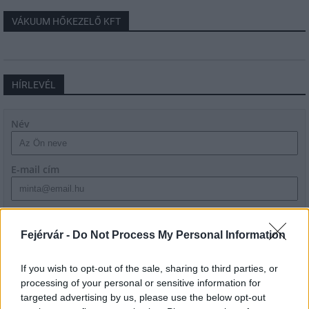
VÁKUUM HŐKEZELŐ KFT
HÍRLEVÉL
Név
E-mail cím
Feliratkozom a hírlevélre és elfogadom az
adatvédelmi
szabályzatot!
Fejérvár -
Do Not Process My Personal Information
FELIRATKOZÁS
If you wish to opt-out of the sale, sharing to third parties, or
processing of your personal or sensitive information for
targeted advertising by us, please use the below opt-out