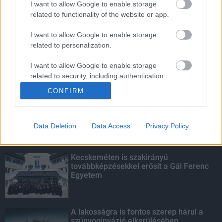
I want to allow Google to enable storage
related to functionality of the website or app.
Amire többmillióan vártunk: szombattól
másodfokúra csökken a riasztás
I want to allow Google to enable storage
related to personalization.
I want to allow Google to enable storage
related to security, including authentication
KIEMELT
functionality and fraud prevention, and other
CONFIRM
user protection.
Megérkezett az eső a Duna
vízgyűjtőjére
Data Deletion
Data Access
Privacy Policy
Kecskeméten is szakirányú
továbbképzésekkel erősít a Gál Ferenc
Egyetem
A lakosságra is fontos szerep hárul a
szúnyoginvázió elkerülésében