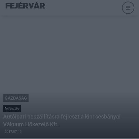
GAZDASÁG
fejlesztés
Autóipari beszállításra fejleszt a kincsesbányai
Vákuum Hőkezelő Kft.
2017.07.19