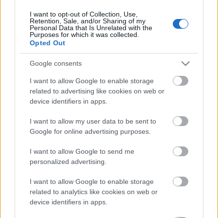
I want to opt-out of Collection, Use,
Retention, Sale, and/or Sharing of my
Personal Data that Is Unrelated with the
HIRDETÉS
Purposes for which it was collected.
Opted Out
Google consents
HIRDETÉS
I want to allow Google to enable storage
related to advertising like cookies on web or
device identifiers in apps.
LEGOLVASOTTABB
I want to allow my user data to be sent to
Paks II.: Mit jelent az 5. blokk új
Google for online advertising purposes.
mérföldköve a felülvizsgálat
árnyékában?
I want to allow Google to send me
personalized advertising.
I want to allow Google to enable storage
Fontos a postaládákba költöző
széncinegék védelme
related to analytics like cookies on web or
device identifiers in apps.