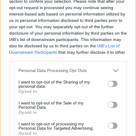
section to confirm your selection. Please note that after your
LEGFRISSEBB
opt-out request is processed you may continue seeing
interest-based ads based on personal information utilized by
Országos hírek
us or personal information disclosed to third parties prior to
Megérkezett az eső a Duna vízgyűjtőjére
your opt-out. You may separately opt-out of the further
disclosure of your personal information by third parties on the
IAB’s list of downstream participants. This information may
also be disclosed by us to third parties on the
IAB’s List of
Downstream Participants
that may further disclose it to other
Aktuális
third parties.
Paks II.: Mit jelent az 5. blokk új
mérföldköve a felülvizsgálat
Please note that this website/app uses one or more Google
Personal Data Processing Opt Outs
árnyékában?
services and may gather and store information including but
not limited to your visit or usage behaviour. You may click to
I want to opt-out of the Sharing of my
personal data.
grant or deny consent to Google and its third-party tags to
Opted In
Helyi hírek
use your data for below specified purposes in below Google
Amire többmillióan vártunk: szombattól
consent section.
I want to opt-out of the Sale of my
másodfokúra csökken a riasztás
Personal Data.
Opted In
I want to opt-out of processing my
Personal Data for Targeted Advertising.
Opted In
HIRDETÉS