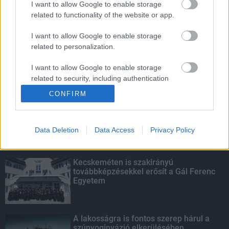
I want to allow Google to enable storage
related to functionality of the website or app.
Fontos a postaládákba költöző
széncinegék védelme
I want to allow Google to enable storage
related to personalization.
I want to allow Google to enable storage
related to security, including authentication
KIEMELT
functionality and fraud prevention, and other
CONFIRM
user protection.
Megérkezett az eső a Duna
vízgyűjtőjére
Data Deletion
Data Access
Privacy Policy
Kecskeméten is szakirányú
továbbképzésekkel erősít a Gál Ferenc
Egyetem
A lakosságra is fontos szerep hárul a
szúnyoginvázió elkerülésében