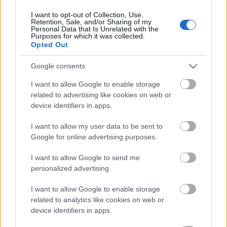
I want to opt-out of Collection, Use,
Retention, Sale, and/or Sharing of my
Personal Data that Is Unrelated with the
HIRDETÉS
Purposes for which it was collected.
Opted Out
Google consents
HIRDETÉS
I want to allow Google to enable storage
related to advertising like cookies on web or
device identifiers in apps.
LEGOLVASOTTABB
I want to allow my user data to be sent to
Megérkezett az eső a Duna
Google for online advertising purposes.
vízgyűjtőjére
I want to allow Google to send me
personalized advertising.
I want to allow Google to enable storage
Paks II.: Mit jelent az 5. blokk új
mérföldköve a felülvizsgálat
related to analytics like cookies on web or
árnyékában?
device identifiers in apps.