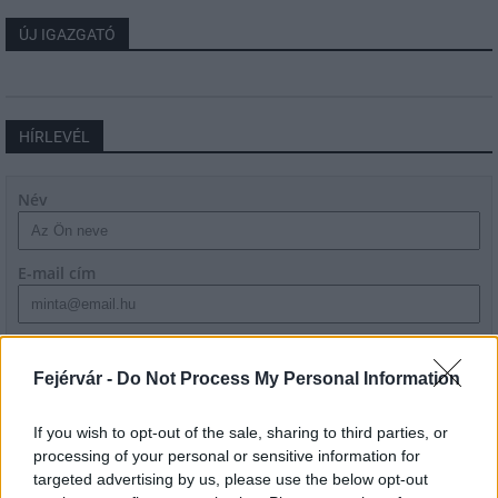
ÚJ IGAZGATÓ
HÍRLEVÉL
Név
E-mail cím
Feliratkozom a hírlevélre és elfogadom az
adatvédelmi
szabályzatot!
Fejérvár -
Do Not Process My Personal Information
FELIRATKOZÁS
If you wish to opt-out of the sale, sharing to third parties, or
processing of your personal or sensitive information for
targeted advertising by us, please use the below opt-out