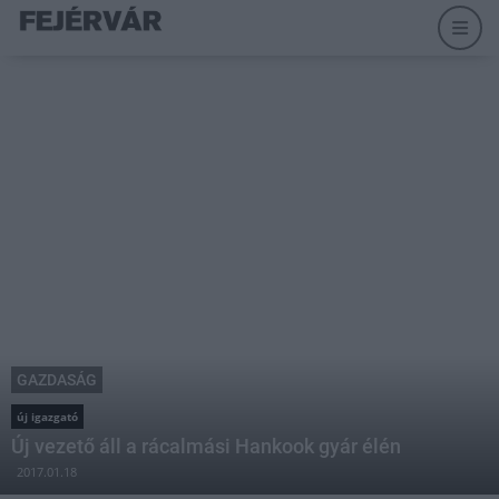
GAZDASÁG
új igazgató
Új vezető áll a rácalmási Hankook gyár élén
2017.01.18