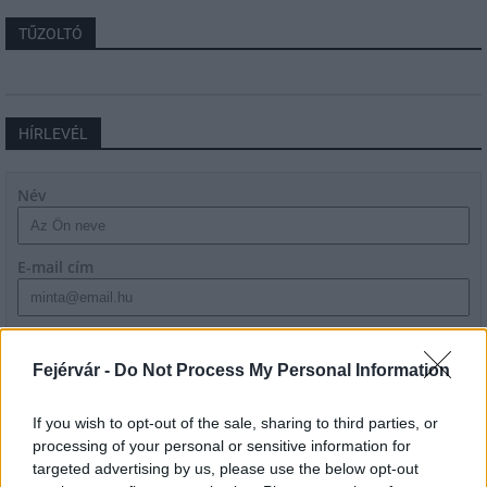
TŰZOLTÓ
HÍRLEVÉL
Név
E-mail cím
Feliratkozom a hírlevélre és elfogadom az
adatvédelmi
szabályzatot!
Fejérvár -
Do Not Process My Personal Information
FELIRATKOZÁS
If you wish to opt-out of the sale, sharing to third parties, or
processing of your personal or sensitive information for
targeted advertising by us, please use the below opt-out