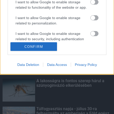
I want to allow Google to enable storage
related to functionality of the website or app.
Ingyenes hepatitis C-szűrés lesz az
országban több helyen
I want to allow Google to enable storage
related to personalization.
I want to allow Google to enable storage
related to security, including authentication
KIEMELT
functionality and fraud prevention, and other
CONFIRM
user protection.
Szakirányú továbbképzésekkel segíti
idén is a társadalmi kihívások
leküzdését a Gál Ferenc Egyetem
Data Deletion
Data Access
Privacy Policy
A lakosságra is fontos szerep hárul a
szúnyoginvázió elkerülésében
Túlfogyasztás napja - július 30-ra
felhasználta az emberiség a Föld egész