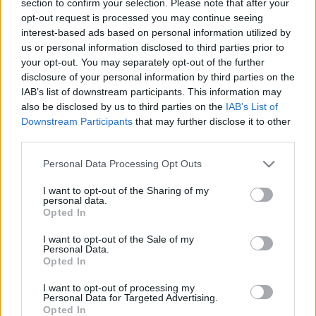
section to confirm your selection. Please note that after your
LEGFRISSEBB
opt-out request is processed you may continue seeing
interest-based ads based on personal information utilized by
Helyi hírek
us or personal information disclosed to third parties prior to
Gyárleállításokkal és átszervezett
your opt-out. You may separately opt-out of the further
termeléssel tehermentesíti a
disclosure of your personal information by third parties on the
villamosenergia-rendszert a STRABAG
IAB’s list of downstream participants. This information may
also be disclosed by us to third parties on the
IAB’s List of
Downstream Participants
that may further disclose it to other
Országos hírek
third parties.
Szakirányú továbbképzésekkel segíti
idén is a társadalmi kihívások leküzdését
Please note that this website/app uses one or more Google
Personal Data Processing Opt Outs
a Gál Ferenc Egyetem
services and may gather and store information including but
not limited to your visit or usage behaviour. You may click to
I want to opt-out of the Sharing of my
personal data.
grant or deny consent to Google and its third-party tags to
Opted In
Országos hírek
use your data for below specified purposes in below Google
A lakosságra is fontos szerep hárul a
consent section.
I want to opt-out of the Sale of my
szúnyoginvázió elkerülésében
Personal Data.
Opted In
I want to opt-out of processing my
Personal Data for Targeted Advertising.
Opted In
HIRDETÉS