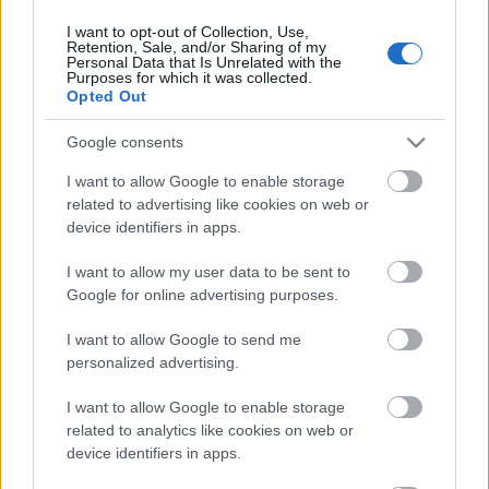
I want to opt-out of Collection, Use,
Retention, Sale, and/or Sharing of my
Personal Data that Is Unrelated with the
HIRDETÉS
Purposes for which it was collected.
Opted Out
Google consents
HIRDETÉS
I want to allow Google to enable storage
related to advertising like cookies on web or
device identifiers in apps.
LEGOLVASOTTABB
I want to allow my user data to be sent to
Szakirányú továbbképzésekkel segíti
Google for online advertising purposes.
idén is a társadalmi kihívások
leküzdését a Gál Ferenc Egyetem
I want to allow Google to send me
personalized advertising.
I want to allow Google to enable storage
Túlfogyasztás napja - július 30-ra
felhasználta az emberiség a Föld egész
related to analytics like cookies on web or
évre elegendő erőforrásait
device identifiers in apps.