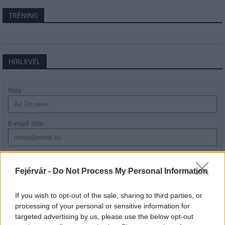
TRÉNING
HÍRLEVÉL
Név
E-mail cím
Feliratkozom a hírlevélre és elfogadom az
adatvédelmi
szabályzatot!
Fejérvár -
Do Not Process My Personal Information
FELIRATKOZÁS
If you wish to opt-out of the sale, sharing to third parties, or
processing of your personal or sensitive information for
targeted advertising by us, please use the below opt-out