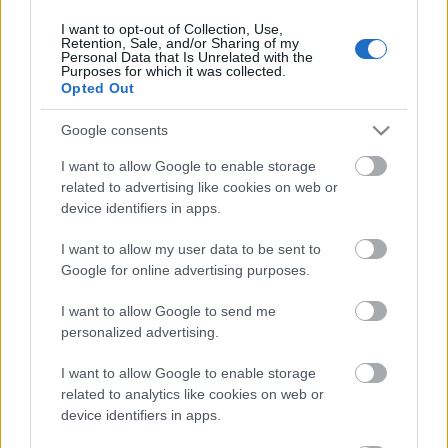
I want to opt-out of Collection, Use,
Retention, Sale, and/or Sharing of my
Personal Data that Is Unrelated with the
HIRDETÉS
Purposes for which it was collected.
Opted Out
Google consents
HIRDETÉS
I want to allow Google to enable storage
related to advertising like cookies on web or
device identifiers in apps.
LEGOLVASOTTABB
I want to allow my user data to be sent to
Megérkezett az eső a Duna
Google for online advertising purposes.
vízgyűjtőjére
I want to allow Google to send me
personalized advertising.
I want to allow Google to enable storage
Paks II.: Mit jelent az 5. blokk új
mérföldköve a felülvizsgálat
related to analytics like cookies on web or
árnyékában?
device identifiers in apps.