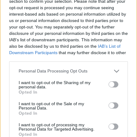
section to confirm your selection. Please note that after your
LEGFRISSEBB
opt-out request is processed you may continue seeing
interest-based ads based on personal information utilized by
Országos hírek
us or personal information disclosed to third parties prior to
Megérkezett az eső a Duna vízgyűjtőjére
your opt-out. You may separately opt-out of the further
disclosure of your personal information by third parties on the
IAB’s list of downstream participants. This information may
also be disclosed by us to third parties on the
IAB’s List of
Downstream Participants
that may further disclose it to other
Aktuális
third parties.
Paks II.: Mit jelent az 5. blokk új
mérföldköve a felülvizsgálat
Please note that this website/app uses one or more Google
Personal Data Processing Opt Outs
árnyékában?
services and may gather and store information including but
not limited to your visit or usage behaviour. You may click to
I want to opt-out of the Sharing of my
personal data.
grant or deny consent to Google and its third-party tags to
Opted In
Helyi hírek
use your data for below specified purposes in below Google
Amire többmillióan vártunk: szombattól
consent section.
I want to opt-out of the Sale of my
másodfokúra csökken a riasztás
Personal Data.
Opted In
I want to opt-out of processing my
Personal Data for Targeted Advertising.
Opted In
HIRDETÉS