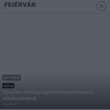
AKTUÁLIS
tréning
Díjmentes tréning program fehérvári innovatív
vállalkozásoknak
2018.02.27