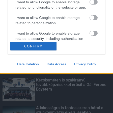
I want to allow Google to enable storage
related to functionality of the website or app.
Fontos a postaládákba költöző
széncinegék védelme
I want to allow Google to enable storage
related to personalization.
I want to allow Google to enable storage
related to security, including authentication
KIEMELT
functionality and fraud prevention, and other
CONFIRM
user protection.
Megérkezett az eső a Duna
vízgyűjtőjére
Data Deletion
Data Access
Privacy Policy
Kecskeméten is szakirányú
továbbképzésekkel erősít a Gál Ferenc
Egyetem
A lakosságra is fontos szerep hárul a
szúnyoginvázió elkerülésében