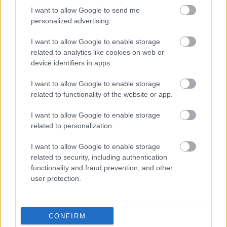
HIRDETÉS
I want to allow Google to send me
personalized advertising.
I want to allow Google to enable storage
HIRDETÉS
related to analytics like cookies on web or
device identifiers in apps.
I want to allow Google to enable storage
LEGOLVASOTTABB
related to functionality of the website or app.
Paks II.: Mit jelent az 5. blokk új
I want to allow Google to enable storage
mérföldköve a felülvizsgálat
related to personalization.
árnyékában?
I want to allow Google to enable storage
related to security, including authentication
Fontos a postaládákba költöző
functionality and fraud prevention, and other
széncinegék védelme
user protection.
CONFIRM
Amire többmillióan vártunk: szombattól