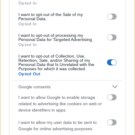
grant or deny consent to Google and its third-party tags to
Országos hírek
Opted In
use your data for below specified purposes in below Google
Megérkezett az eső a Duna vízgyűjtőjére
consent section.
I want to opt-out of the Sale of my
Personal Data.
Opted In
I want to opt-out of processing my
Personal Data for Targeted Advertising.
Aktuális
Opted In
Paks II.: Mit jelent az 5. blokk új
mérföldköve a felülvizsgálat
I want to opt-out of Collection, Use,
árnyékában?
Retention, Sale, and/or Sharing of my
Personal Data that Is Unrelated with the
Purposes for which it was collected.
Opted Out
Helyi hírek
Amire többmillióan vártunk: szombattól
Google consents
másodfokúra csökken a riasztás
I want to allow Google to enable storage
related to advertising like cookies on web or
device identifiers in apps.
HIRDETÉS
I want to allow my user data to be sent to
Google for online advertising purposes.