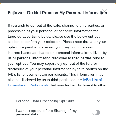
Fejérvár -
Do Not Process My Personal Information
HÍRLEVÉL
If you wish to opt-out of the sale, sharing to third parties, or
processing of your personal or sensitive information for
Név
targeted advertising by us, please use the below opt-out
section to confirm your selection. Please note that after your
opt-out request is processed you may continue seeing
E-mail cím
interest-based ads based on personal information utilized by
us or personal information disclosed to third parties prior to
your opt-out. You may separately opt-out of the further
Feliratkozom a hírlevélre és elfogadom az
adatvédelmi
disclosure of your personal information by third parties on the
szabályzatot!
IAB’s list of downstream participants. This information may
also be disclosed by us to third parties on the
IAB’s List of
FELIRATKOZÁS
Downstream Participants
that may further disclose it to other
third parties.
Please note that this website/app uses one or more Google
Personal Data Processing Opt Outs
services and may gather and store information including but
LEGFRISSEBB
not limited to your visit or usage behaviour. You may click to
I want to opt-out of the Sharing of my
personal data.