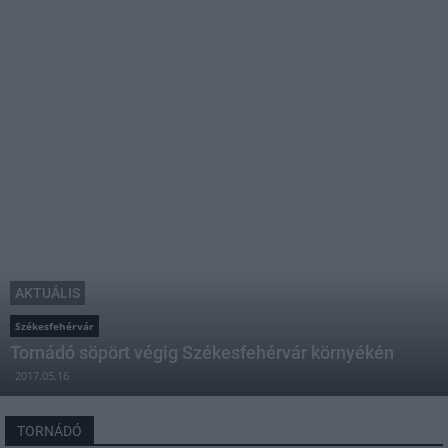
AKTUÁLIS
Székesfehérvár
Tornádó söpört végig Székesfehérvár környékén
2017.05.16
TORNÁDÓ