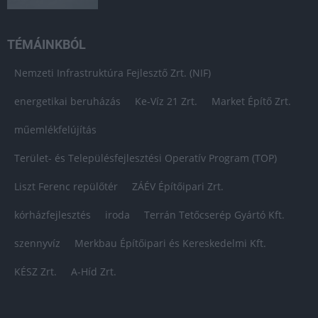
TÉMÁINKBÓL
Nemzeti Infrastruktúra Fejlesztő Zrt. (NIF)
energetikai beruházás
Ke-Víz 21 Zrt.
Market Építő Zrt.
műemlékfelújítás
Terület- és Településfejlesztési Operatív Program (TOP)
Liszt Ferenc repülőtér
ZÁÉV Építőipari Zrt.
kórházfejlesztés
iroda
Terrán Tetőcserép Gyártó Kft.
szennyvíz
Merkbau Építőipari és Kereskedelmi Kft.
KÉSZ Zrt.
A-Híd Zrt.