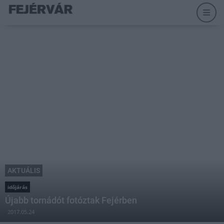
AKTUÁLIS
időjárás
Újabb tornádót fotóztak Fejérben
2017.05.24