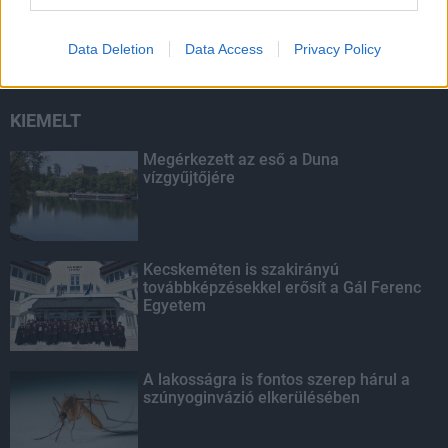
másodfokúra csökken a riasztás
Data Deletion
Data Access
Privacy Policy
KIEMELT
Megérkezett az eső a Duna
vízgyűjtőjére
Kecskeméten is szakirányú
továbbképzésekkel erősít a Gál Ferenc
Egyetem
A lakosságra is fontos szerep hárul a
szúnyoginvázió elkerülésében