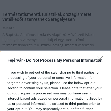
Természetismereti, turisztikai, országismereti
vetélkedőt szerveznek Seregélyesen
2018.01.11
A Baptista Általános Iskola és Alapfokú Művészeti Iskola
legnagyobb versenye az Indulj el egy úton… című
természetismereti, turisztikai, országismereti vetélkedő.
Fejérvár -
Do Not Process My Personal Information
Országos természetismereti versenyt hirdet a Pro
Vértes Közalapítvány
If you wish to opt-out of the sale, sharing to third parties, or
2016.01.17
processing of your personal or sensitive information for
targeted advertising by us, please use the below opt-out
section to confirm your selection. Please note that after your
opt-out request is processed you may continue seeing
1
interest-based ads based on personal information utilized by
us or personal information disclosed to third parties prior to
your opt-out. You may separately opt-out of the further