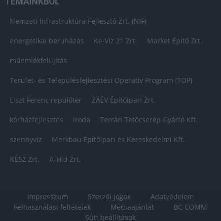
TÉMÁINKBÓL
Nemzeti Infrastruktúra Fejlesztő Zrt. (NIF)
energetikai beruházás
Ke-Víz 21 Zrt.
Market Építő Zrt.
műemlékfelújítás
Terület- és Településfejlesztési Operatív Program (TOP)
Liszt Ferenc repülőtér
ZÁÉV Építőipari Zrt.
kórházfejlesztés
iroda
Terrán Tetőcserép Gyártó Kft.
szennyvíz
Merkbau Építőipari és Kereskedelmi Kft.
KÉSZ Zrt.
A-Híd Zrt.
Impresszum
Szerzői Jogok
Adatvédelem
Felhasználási feltételek
Médiaajánlat
BC COMM
Süti beállítások