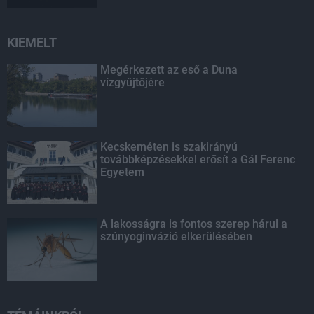
KIEMELT
Megérkezett az eső a Duna
vízgyűjtőjére
Kecskeméten is szakirányú
továbbképzésekkel erősít a Gál Ferenc
Egyetem
A lakosságra is fontos szerep hárul a
szúnyoginvázió elkerülésében