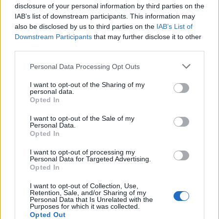
disclosure of your personal information by third parties on the
HÍRLEVÉL
IAB’s list of downstream participants. This information may
also be disclosed by us to third parties on the
IAB’s List of
Név
Downstream Participants
that may further disclose it to other
third parties.
Please note that this website/app uses one or more Google
Personal Data Processing Opt Outs
E-mail cím
services and may gather and store information including but
not limited to your visit or usage behaviour. You may click to
I want to opt-out of the Sharing of my
personal data.
grant or deny consent to Google and its third-party tags to
Feliratkozom a hírlevélre és elfogadom az
adatvédelmi
Opted In
use your data for below specified purposes in below Google
szabályzatot!
consent section.
I want to opt-out of the Sale of my
Personal Data.
FELIRATKOZÁS
Opted In
I want to opt-out of processing my
Personal Data for Targeted Advertising.
Opted In
LEGFRISSEBB
I want to opt-out of Collection, Use,
Retention, Sale, and/or Sharing of my
Országos hírek
Personal Data that Is Unrelated with the
Megérkezett az eső a Duna vízgyűjtőjére
Purposes for which it was collected.
Opted Out