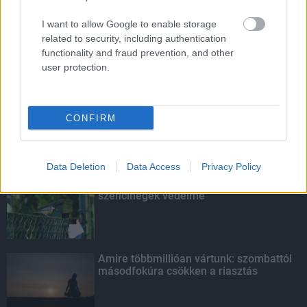
HIRDETÉS
I want to allow Google to enable storage
related to security, including authentication
functionality and fraud prevention, and other
user protection.
LEGOLVASOTTABB
Paks II.: Mit jelent az 5. blokk új
CONFIRM
mérföldköve a felülvizsgálat
árnyékában?
Data Deletion
Data Access
Privacy Policy
Fontos a postaládákba költöző
széncinegék védelme
Amire többmillióan vártunk: szombattól
másodfokúra csökken a riasztás