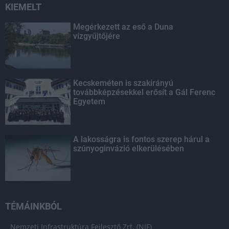
KIEMELT
Megérkezett az eső a Duna
vízgyűjtőjére
Kecskeméten is szakirányú
továbbképzésekkel erősít a Gál Ferenc
Egyetem
A lakosságra is fontos szerep hárul a
szúnyoginvázió elkerülésében
TÉMÁINKBÓL
Nemzeti Infrastruktúra Fejlesztő Zrt. (NIF)