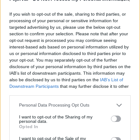
háromnapos rendezvénysorozat célja, hogy a társasházak,
lakóközösségek széleskörű tájékoztatást kapjanak a követendő
If you wish to opt-out of the sale, sharing to third parties, or
tűzmegelőzési szabályokról, ezzel is növelve a lakóépületek
processing of your personal or sensitive information for
biztonságát.
targeted advertising by us, please use the below opt-out
section to confirm your selection. Please note that after your
opt-out request is processed you may continue seeing
Hétfőtől háromnapos tűzvédelmi konzultációt tart a
interest-based ads based on personal information utilized by
katasztrófavédelem
us or personal information disclosed to third parties prior to
your opt-out. You may separately opt-out of the further
2017.09.17
disclosure of your personal information by third parties on the
Tűzvédelmi nyílt napot tart hétfőn, kedden és szerdán az
IAB’s list of downstream participants. This information may
Országos Katasztrófavédelmi Főigazgatóság. A konzultációk a
also be disclosed by us to third parties on the
IAB’s List of
megyei kirendeltségeken lesznek elérhetőek.
Downstream Participants
that may further disclose it to other
third parties.
Please note that this website/app uses one or more Google
1
Personal Data Processing Opt Outs
services and may gather and store information including but
not limited to your visit or usage behaviour. You may click to
I want to opt-out of the Sharing of my
personal data.
grant or deny consent to Google and its third-party tags to
Opted In
use your data for below specified purposes in below Google
HÍRLEVÉL
consent section.
I want to opt-out of the Sale of my