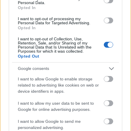
Personal Data.
Név
Opted In
I want to opt-out of processing my
Personal Data for Targeted Advertising.
E-mail cím
Opted In
I want to opt-out of Collection, Use,
Retention, Sale, and/or Sharing of my
Feliratkozom a hírlevélre és elfogadom az
adatvédelmi
Personal Data that Is Unrelated with the
Purposes for which it was collected.
szabályzatot!
Opted Out
FELIRATKOZÁS
Google consents
I want to allow Google to enable storage
related to advertising like cookies on web or
LEGFRISSEBB
device identifiers in apps.
Országos hírek
I want to allow my user data to be sent to
Megérkezett az eső a Duna vízgyűjtőjére
Google for online advertising purposes.
I want to allow Google to send me
personalized advertising.