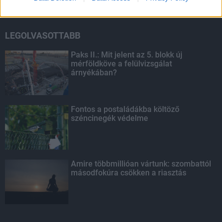
LEGOLVASOTTABB
Paks II.: Mit jelent az 5. blokk új
mérföldköve a felülvizsgálat
árnyékában?
Fontos a postaládákba költöző
széncinegék védelme
Amire többmillióan vártunk: szombattól
másodfokúra csökken a riasztás