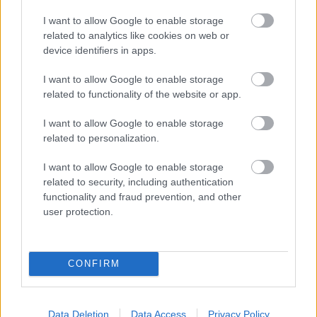
Aktuális
I want to allow Google to enable storage
Paks II.: Mit jelent az 5. blokk új
related to analytics like cookies on web or
mérföldköve a felülvizsgálat
device identifiers in apps.
árnyékában?
I want to allow Google to enable storage
related to functionality of the website or app.
Helyi hírek
Amire többmillióan vártunk: szombattól
I want to allow Google to enable storage
másodfokúra csökken a riasztás
related to personalization.
I want to allow Google to enable storage
related to security, including authentication
functionality and fraud prevention, and other
HIRDETÉS
user protection.
HIRDETÉS
CONFIRM
HIRDETÉS
Data Deletion
Data Access
Privacy Policy