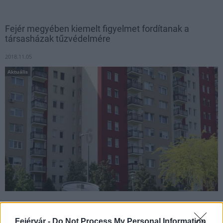
Fejér megyében kiemelt figyelmet fordítanak a
társasházak tűzvédelmére
2018.11.05
Aktuális
Idén is meghirdeti a katasztrófavédelem a Társasházak napja
elnevezésű konzultációsorozatot. A november 6-án kezdődő
Fejérvár -
Do Not Process My Personal Information