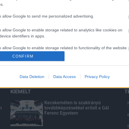
s.
to allow Google to send me personalized advertising.
o allow Google to enable storage related to analytics like cookies on
evice identifiers in apps.
o allow Google to enable storage related to functionality of the website
CONFIRM
o allow Google to enable storage related to personalization.
Data Deletion
Data Access
Privacy Policy
o allow Google to enable storage related to security, including
cation functionality and fraud prevention, and other user protection.
KIEMELT
T
Kecskeméten is szakirányú
n
továbbképzésekkel erősít a Gál
Ferenc Egyetem