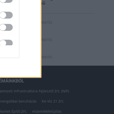
STRABAG
HIRDETÉS
HIRDETÉS
HIRDETÉS
ÉMÁINKBÓL
Nemzeti Infrastruktúra Fejlesztő Zrt. (NIF)
energetikai beruházás
Ke-Víz 21 Zrt.
Market Építő Zrt.
műemlékfelújítás