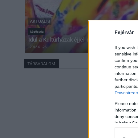
AKTUÁLIS
közösség
Fejérvár -
Idul a Kultúrházak éjjel-nappal sorozat
2018.01.26
If you wish 
sensitive in
confirm you
TÁRSADALOM
continue se
information 
further disc
participants
Downstream 
Please note
information 
deny consent
in below Go