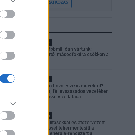
FELIRATKOZÁS
LEGFRISSEBB
Helyi hírek
Amire többmillióan vártunk:
szombattól másodfokúra csökken a
riasztás
Helyi hírek
Látlelet a hazai víziközművekről?
Egyetlen, fél évszázados vezetéken
múlt Bicske vízellátása
Helyi hírek
Gyárleállításokkal és átszervezett
termeléssel tehermentesíti a
villamosenergia-rendszert a