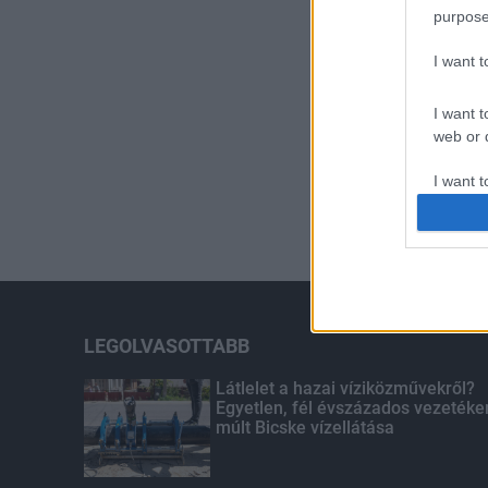
purpose
I want 
I want t
web or d
I want t
or app.
I want t
I want t
authenti
LEGOLVASOTTABB
Látlelet a hazai víziközművekről?
Egyetlen, fél évszázados vezetéke
múlt Bicske vízellátása