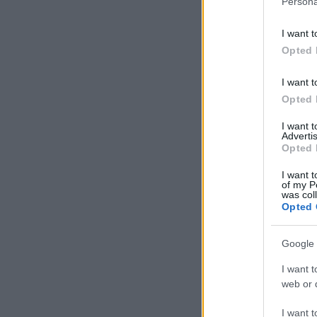
Persona
I want t
Opted 
I want t
Opted 
I want 
Advertis
Opted 
I want t
of my P
was col
Opted 
Google 
I want t
web or d
I want t