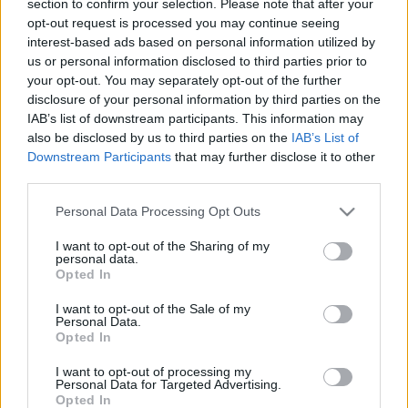
section to confirm your selection. Please note that after your
LEGFRISSEBB
opt-out request is processed you may continue seeing
interest-based ads based on personal information utilized by
Országos hírek
us or personal information disclosed to third parties prior to
Megérkezett az eső a Duna vízgyűjtőjére
your opt-out. You may separately opt-out of the further
disclosure of your personal information by third parties on the
IAB’s list of downstream participants. This information may
also be disclosed by us to third parties on the
IAB’s List of
Downstream Participants
that may further disclose it to other
Aktuális
third parties.
Paks II.: Mit jelent az 5. blokk új
mérföldköve a felülvizsgálat
Please note that this website/app uses one or more Google
Personal Data Processing Opt Outs
árnyékában?
services and may gather and store information including but
not limited to your visit or usage behaviour. You may click to
I want to opt-out of the Sharing of my
personal data.
grant or deny consent to Google and its third-party tags to
Opted In
Helyi hírek
use your data for below specified purposes in below Google
Amire többmillióan vártunk: szombattól
consent section.
I want to opt-out of the Sale of my
másodfokúra csökken a riasztás
Personal Data.
Opted In
I want to opt-out of processing my
Personal Data for Targeted Advertising.
Opted In
HIRDETÉS