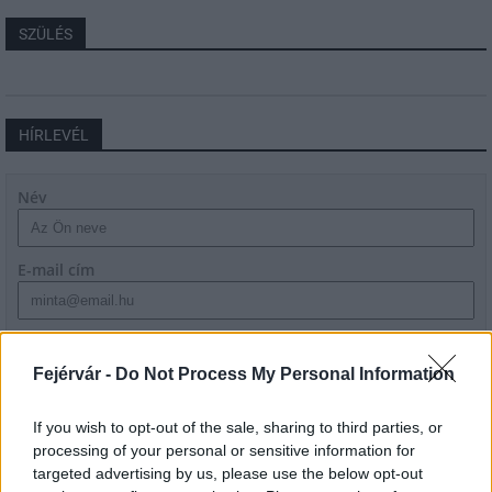
SZÜLÉS
HÍRLEVÉL
Név
E-mail cím
Feliratkozom a hírlevélre és elfogadom az
adatvédelmi
szabályzatot!
Fejérvár -
Do Not Process My Personal Information
FELIRATKOZÁS
If you wish to opt-out of the sale, sharing to third parties, or
processing of your personal or sensitive information for
targeted advertising by us, please use the below opt-out