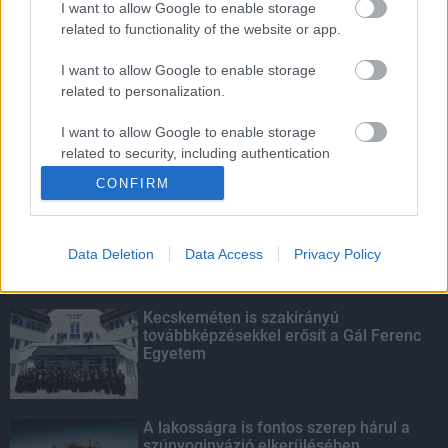
I want to allow Google to enable storage
related to functionality of the website or app.
Amire többmillióan vártunk: szombattól
másodfokúra csökken a riasztás
I want to allow Google to enable storage
related to personalization.
I want to allow Google to enable storage
related to security, including authentication
KIEMELT
functionality and fraud prevention, and other
CONFIRM
user protection.
Megérkezett az eső a Duna
vízgyűjtőjére
Data Deletion
Data Access
Privacy Policy
Kecskeméten is szakirányú
továbbképzésekkel erősít a Gál Ferenc
Egyetem
A lakosságra is fontos szerep hárul a
szúnyoginvázió elkerülésében