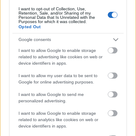
I want to opt-out of Collection, Use,
Retention, Sale, and/or Sharing of my
Personal Data that Is Unrelated with the
HIRDETÉS
Purposes for which it was collected.
Opted Out
Google consents
HIRDETÉS
I want to allow Google to enable storage
related to advertising like cookies on web or
device identifiers in apps.
LEGOLVASOTTABB
I want to allow my user data to be sent to
Paks II.: Mit jelent az 5. blokk új
Google for online advertising purposes.
mérföldköve a felülvizsgálat
árnyékában?
I want to allow Google to send me
personalized advertising.
I want to allow Google to enable storage
Fontos a postaládákba költöző
széncinegék védelme
related to analytics like cookies on web or
device identifiers in apps.