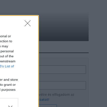
nes kút
sonal or
ection to
ou may
HÍRLEVÉL
 personal
out of the
 downstream
Név
B’s List of
E-mail cím
er and store
to grant or
ed purposes
Feliratkozom a hírlevélre és elfogadom az
adatvédelmi szabályzatot!