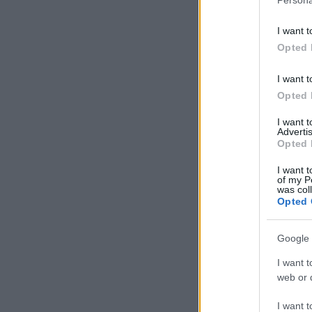
I want t
Opted 
I want t
Opted 
I want 
Advertis
Opted 
I want t
of my P
was col
Opted 
Google 
I want t
web or d
I want t