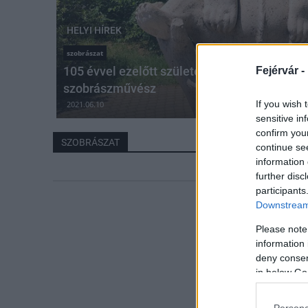
HELYI HÍREK
szobrászat
105 évvel ezelőtt született Somogyi József, 
Fejérvár -
szobrászművész
If you wish 
2021.06.10
sensitive in
confirm you
SZOBRÁSZAT
continue se
information 
further disc
participants
Downstream 
Please note
information 
deny consent
in below Go
Persona