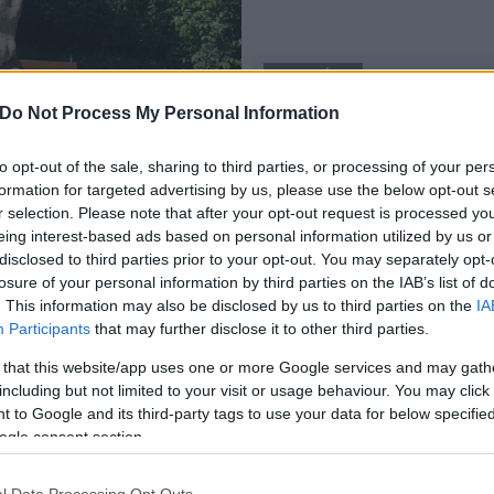
HELYI HÍREK
Kossuth - díjas
Do Not Process My Personal Information
Székesfehérvár
Új helyre került a Deák Dé
to opt-out of the sale, sharing to third parties, or processing of your per
2017.05.20
formation for targeted advertising by us, please use the below opt-out s
r selection. Please note that after your opt-out request is processed y
eing interest-based ads based on personal information utilized by us or
disclosed to third parties prior to your opt-out. You may separately opt-
losure of your personal information by third parties on the IAB’s list of
. This information may also be disclosed by us to third parties on the
IA
Participants
that may further disclose it to other third parties.
 that this website/app uses one or more Google services and may gath
including but not limited to your visit or usage behaviour. You may click 
 to Google and its third-party tags to use your data for below specifi
ogle consent section.
l Data Processing Opt Outs