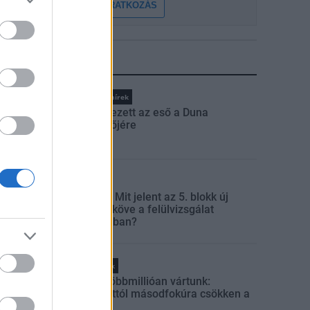
FELIRATKOZÁS
LEGFRISSEBB
Országos hírek
Megérkezett az eső a Duna
vízgyűjtőjére
Aktuális
Paks II.: Mit jelent az 5. blokk új
mérföldköve a felülvizsgálat
árnyékában?
Helyi hírek
Amire többmillióan vártunk:
szombattól másodfokúra csökken a
riasztás