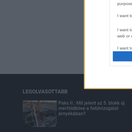
purpose
I want 
I want t
web or d
I want t
or app.
I want t
I want t
authenti
LEGOLVASOTTABB
Paks II.: Mit jelent az 5. blokk új
mérföldköve a felülvizsgálat
árnyékában?