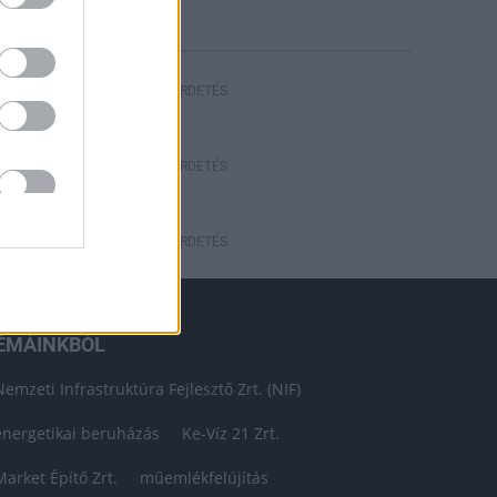
HIRDETÉS
HIRDETÉS
HIRDETÉS
ÉMÁINKBÓL
Nemzeti Infrastruktúra Fejlesztő Zrt. (NIF)
energetikai beruházás
Ke-Víz 21 Zrt.
Market Építő Zrt.
műemlékfelújítás