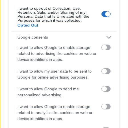
I want to opt-out of Collection, Use,
Retention, Sale, and/or Sharing of my
Personal Data that Is Unrelated with the
HIRDETÉS
Purposes for which it was collected.
Opted Out
Google consents
HIRDETÉS
I want to allow Google to enable storage
related to advertising like cookies on web or
device identifiers in apps.
LEGOLVASOTTABB
I want to allow my user data to be sent to
Paks II.: Mit jelent az 5. blokk új
Google for online advertising purposes.
mérföldköve a felülvizsgálat
árnyékában?
I want to allow Google to send me
personalized advertising.
I want to allow Google to enable storage
Fontos a postaládákba költöző
széncinegék védelme
related to analytics like cookies on web or
device identifiers in apps.