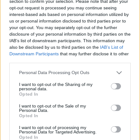
section to confirm your selection. Please note that after your
LEGFRISSEBB
opt-out request is processed you may continue seeing
interest-based ads based on personal information utilized by
Országos hírek
us or personal information disclosed to third parties prior to
Megérkezett az eső a Duna vízgyűjtőjére
your opt-out. You may separately opt-out of the further
disclosure of your personal information by third parties on the
IAB’s list of downstream participants. This information may
also be disclosed by us to third parties on the
IAB’s List of
Downstream Participants
that may further disclose it to other
Aktuális
third parties.
Paks II.: Mit jelent az 5. blokk új
mérföldköve a felülvizsgálat
Please note that this website/app uses one or more Google
Personal Data Processing Opt Outs
árnyékában?
services and may gather and store information including but
not limited to your visit or usage behaviour. You may click to
I want to opt-out of the Sharing of my
personal data.
grant or deny consent to Google and its third-party tags to
Opted In
Helyi hírek
use your data for below specified purposes in below Google
Amire többmillióan vártunk: szombattól
consent section.
I want to opt-out of the Sale of my
másodfokúra csökken a riasztás
Personal Data.
Opted In
I want to opt-out of processing my
Personal Data for Targeted Advertising.
Opted In
HIRDETÉS