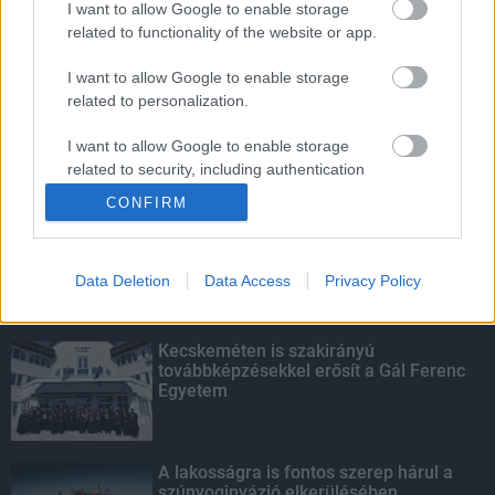
I want to allow Google to enable storage
related to functionality of the website or app.
Amire többmillióan vártunk: szombattól
másodfokúra csökken a riasztás
I want to allow Google to enable storage
related to personalization.
I want to allow Google to enable storage
related to security, including authentication
KIEMELT
functionality and fraud prevention, and other
CONFIRM
user protection.
Megérkezett az eső a Duna
vízgyűjtőjére
Data Deletion
Data Access
Privacy Policy
Kecskeméten is szakirányú
továbbképzésekkel erősít a Gál Ferenc
Egyetem
A lakosságra is fontos szerep hárul a
szúnyoginvázió elkerülésében