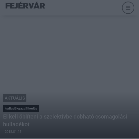
AKTUÁLIS
hulladékgazdálkodás
El kell öblíteni a szelektívbe dobható csomagolási
hulladékot
2018.01.15