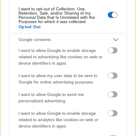
I want to opt-out of Collection, Use,
Retention, Sale, and/or Sharing of my
Personal Data that Is Unrelated with the
HIRDETÉS
Purposes for which it was collected.
Opted Out
Google consents
HIRDETÉS
I want to allow Google to enable storage
related to advertising like cookies on web or
device identifiers in apps.
LEGOLVASOTTABB
I want to allow my user data to be sent to
Egyhetes országos ellenőrzést tart a
Google for online advertising purposes.
rendőrség a utakon
I want to allow Google to send me
personalized advertising.
I want to allow Google to enable storage
Mától jelentkezhetnek a kivitelezők a
háztartások napelemes és fűtési
related to analytics like cookies on web or
rendszereit támogató pályázatra
device identifiers in apps.