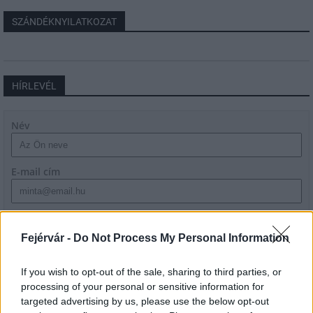
SZÁNDÉKNYILATKOZAT
HÍRLEVÉL
Név
E-mail cím
Feliratkozom a hírlevélre és elfogadom az
adatvédelmi
szabályzatot!
Fejérvár -
Do Not Process My Personal Information
FELIRATKOZÁS
If you wish to opt-out of the sale, sharing to third parties, or
processing of your personal or sensitive information for
targeted advertising by us, please use the below opt-out