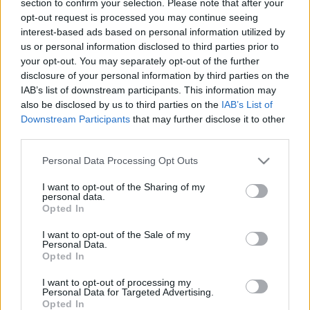
section to confirm your selection. Please note that after your
LEGFRISSEBB
opt-out request is processed you may continue seeing
interest-based ads based on personal information utilized by
Helyi hírek
us or personal information disclosed to third parties prior to
Amire többmillióan vártunk: szombattól
your opt-out. You may separately opt-out of the further
másodfokúra csökken a riasztás
disclosure of your personal information by third parties on the
IAB’s list of downstream participants. This information may
also be disclosed by us to third parties on the
IAB’s List of
Downstream Participants
that may further disclose it to other
Helyi hírek
third parties.
Látlelet a hazai víziközművekről?
Egyetlen, fél évszázados vezetéken múlt
Please note that this website/app uses one or more Google
Personal Data Processing Opt Outs
Bicske vízellátása
services and may gather and store information including but
not limited to your visit or usage behaviour. You may click to
I want to opt-out of the Sharing of my
personal data.
grant or deny consent to Google and its third-party tags to
Opted In
Helyi hírek
use your data for below specified purposes in below Google
Gyárleállításokkal és átszervezett
consent section.
I want to opt-out of the Sale of my
termeléssel tehermentesíti a
Personal Data.
villamosenergia-rendszert a STRABAG
Opted In
I want to opt-out of processing my
Personal Data for Targeted Advertising.
Opted In
HIRDETÉS