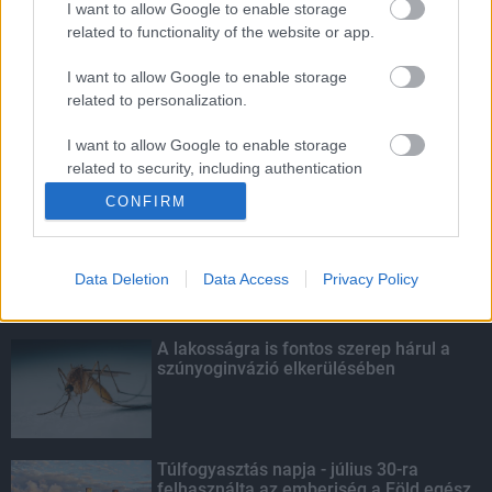
I want to allow Google to enable storage
related to functionality of the website or app.
Amire többmillióan vártunk: szombattól
másodfokúra csökken a riasztás
I want to allow Google to enable storage
related to personalization.
I want to allow Google to enable storage
related to security, including authentication
KIEMELT
functionality and fraud prevention, and other
CONFIRM
user protection.
Kecskeméten is szakirányú
továbbképzésekkel erősít a Gál Ferenc
Egyetem
Data Deletion
Data Access
Privacy Policy
A lakosságra is fontos szerep hárul a
szúnyoginvázió elkerülésében
Túlfogyasztás napja - július 30-ra
felhasználta az emberiség a Föld egész