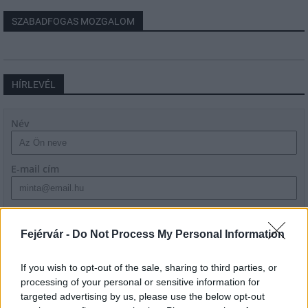
SZABADFOGAS MOZGALOM
HÍRLEVÉL
Név
E-mail cím
Feliratkozom a hírlevélre és elfogadom az
adatvédelmi
szabályzatot!
Fejérvár -
Do Not Process My Personal Information
FELIRATKOZÁS
If you wish to opt-out of the sale, sharing to third parties, or
processing of your personal or sensitive information for
targeted advertising by us, please use the below opt-out