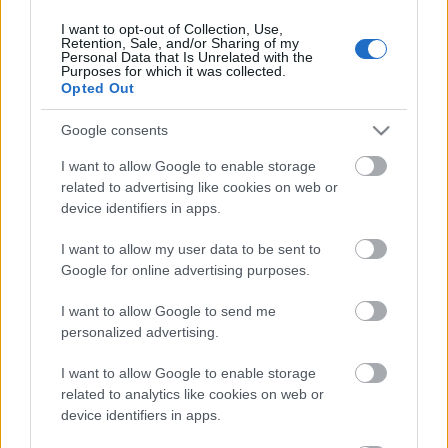
I want to opt-out of Collection, Use,
Retention, Sale, and/or Sharing of my
Personal Data that Is Unrelated with the
HIRDETÉS
Purposes for which it was collected.
Opted Out
Google consents
HIRDETÉS
I want to allow Google to enable storage
related to advertising like cookies on web or
device identifiers in apps.
LEGOLVASOTTABB
I want to allow my user data to be sent to
Paks II.: Mit jelent az 5. blokk új
Google for online advertising purposes.
mérföldköve a felülvizsgálat
árnyékában?
I want to allow Google to send me
personalized advertising.
I want to allow Google to enable storage
Fontos a postaládákba költöző
széncinegék védelme
related to analytics like cookies on web or
device identifiers in apps.