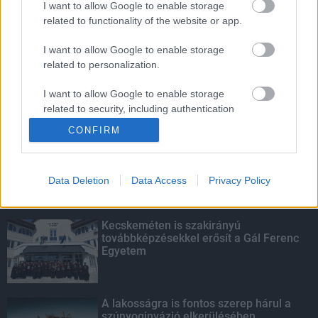
I want to allow Google to enable storage
related to functionality of the website or app.
Amire többmillióan vártunk: szombattól
másodfokúra csökken a riasztás
I want to allow Google to enable storage
related to personalization.
I want to allow Google to enable storage
related to security, including authentication
KIEMELT
functionality and fraud prevention, and other
CONFIRM
user protection.
Megérkezett az eső a Duna
vízgyűjtőjére
Data Deletion
Data Access
Privacy Policy
Kecskeméten is szakirányú
továbbképzésekkel erősít a Gál Ferenc
Egyetem
A lakosságra is fontos szerep hárul a
szúnyoginvázió elkerülésében