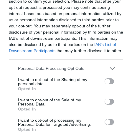
section to confirm your selection. Please note that after your
LEGFRISSEBB
opt-out request is processed you may continue seeing
interest-based ads based on personal information utilized by
Országos hírek
us or personal information disclosed to third parties prior to
Megérkezett az eső a Duna vízgyűjtőjére
your opt-out. You may separately opt-out of the further
disclosure of your personal information by third parties on the
IAB’s list of downstream participants. This information may
also be disclosed by us to third parties on the
IAB’s List of
Downstream Participants
that may further disclose it to other
Aktuális
third parties.
Paks II.: Mit jelent az 5. blokk új
mérföldköve a felülvizsgálat
Please note that this website/app uses one or more Google
Personal Data Processing Opt Outs
árnyékában?
services and may gather and store information including but
not limited to your visit or usage behaviour. You may click to
I want to opt-out of the Sharing of my
personal data.
grant or deny consent to Google and its third-party tags to
Opted In
Helyi hírek
use your data for below specified purposes in below Google
Amire többmillióan vártunk: szombattól
consent section.
I want to opt-out of the Sale of my
másodfokúra csökken a riasztás
Personal Data.
Opted In
I want to opt-out of processing my
Personal Data for Targeted Advertising.
Opted In
HIRDETÉS