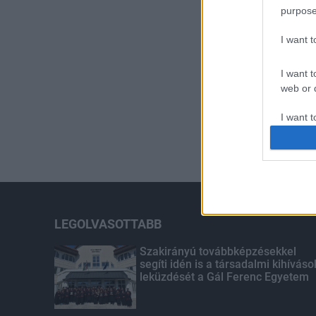
purpose
I want 
I want t
web or d
I want t
or app.
I want t
I want t
authenti
LEGOLVASOTTABB
Szakirányú továbbképzésekkel
segíti idén is a társadalmi kihíváso
leküzdését a Gál Ferenc Egyetem