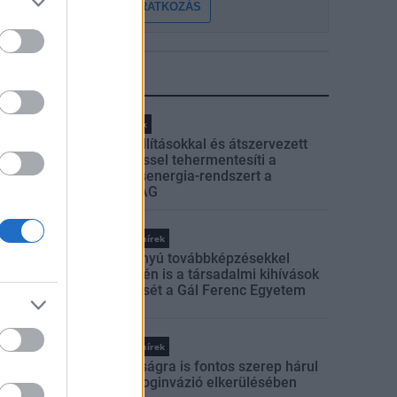
FELIRATKOZÁS
LEGFRISSEBB
Helyi hírek
Gyárleállításokkal és átszervezett
termeléssel tehermentesíti a
villamosenergia-rendszert a
STRABAG
Országos hírek
Szakirányú továbbképzésekkel
segíti idén is a társadalmi kihívások
leküzdését a Gál Ferenc Egyetem
Országos hírek
A lakosságra is fontos szerep hárul
a szúnyoginvázió elkerülésében