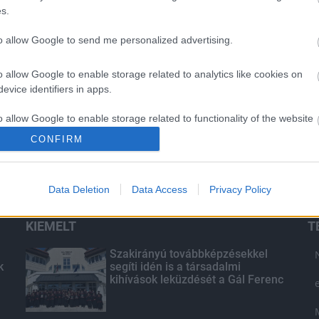
s.
to allow Google to send me personalized advertising.
o allow Google to enable storage related to analytics like cookies on
evice identifiers in apps.
o allow Google to enable storage related to functionality of the website
CONFIRM
o allow Google to enable storage related to personalization.
Data Deletion
Data Access
Privacy Policy
o allow Google to enable storage related to security, including
cation functionality and fraud prevention, and other user protection.
KIEMELT
T
Szakirányú továbbképzésekkel
k
segíti idén is a társadalmi
kihívások leküzdését a Gál Ferenc
Egyetem