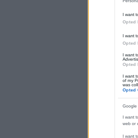
Persona
I want t
Opted 
I want t
Opted 
I want 
Advertis
Opted 
I want t
of my P
was col
Opted 
Google 
I want t
web or d
I want t