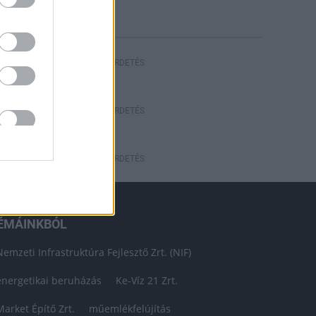
HIRDETÉS
HIRDETÉS
HIRDETÉS
ÉMÁINKBÓL
Nemzeti Infrastruktúra Fejlesztő Zrt. (NIF)
energetikai beruházás
Ke-Víz 21 Zrt.
Market Építő Zrt.
műemlékfelújítás