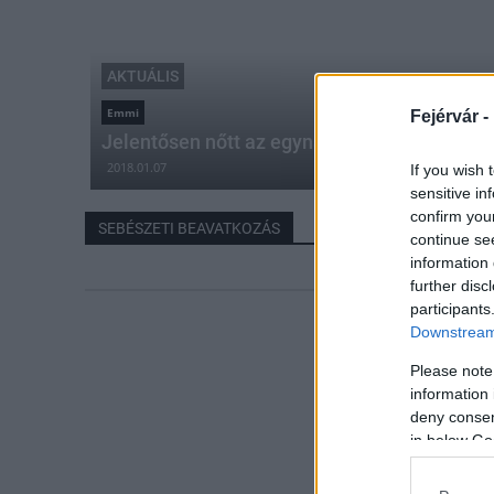
AKTUÁLIS
Emmi
Fejérvár -
Jelentősen nőtt az egynapos sebészeti ellá
2018.01.07
If you wish 
sensitive in
confirm you
SEBÉSZETI BEAVATKOZÁS
continue se
information 
further disc
participants
Downstream 
Please note
information 
deny consent
in below Go