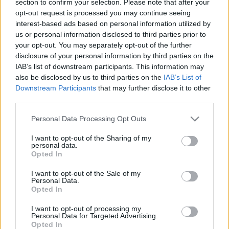
section to confirm your selection. Please note that after your
LEGFRISSEBB
opt-out request is processed you may continue seeing
interest-based ads based on personal information utilized by
Országos hírek
us or personal information disclosed to third parties prior to
Megérkezett az eső a Duna vízgyűjtőjére
your opt-out. You may separately opt-out of the further
disclosure of your personal information by third parties on the
IAB’s list of downstream participants. This information may
also be disclosed by us to third parties on the
IAB’s List of
Downstream Participants
that may further disclose it to other
Aktuális
third parties.
Paks II.: Mit jelent az 5. blokk új
mérföldköve a felülvizsgálat
Please note that this website/app uses one or more Google
Personal Data Processing Opt Outs
árnyékában?
services and may gather and store information including but
not limited to your visit or usage behaviour. You may click to
I want to opt-out of the Sharing of my
personal data.
grant or deny consent to Google and its third-party tags to
Opted In
Helyi hírek
use your data for below specified purposes in below Google
Amire többmillióan vártunk: szombattól
consent section.
I want to opt-out of the Sale of my
másodfokúra csökken a riasztás
Personal Data.
Opted In
I want to opt-out of processing my
Personal Data for Targeted Advertising.
Opted In
HIRDETÉS