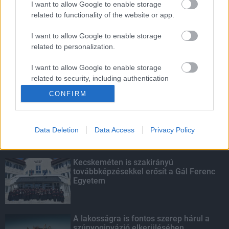
I want to allow Google to enable storage
related to functionality of the website or app.
Amire többmillióan vártunk: szombattól
másodfokúra csökken a riasztás
I want to allow Google to enable storage
related to personalization.
I want to allow Google to enable storage
related to security, including authentication
KIEMELT
functionality and fraud prevention, and other
CONFIRM
user protection.
Megérkezett az eső a Duna
vízgyűjtőjére
Data Deletion
Data Access
Privacy Policy
Kecskeméten is szakirányú
továbbképzésekkel erősít a Gál Ferenc
Egyetem
A lakosságra is fontos szerep hárul a
szúnyoginvázió elkerülésében