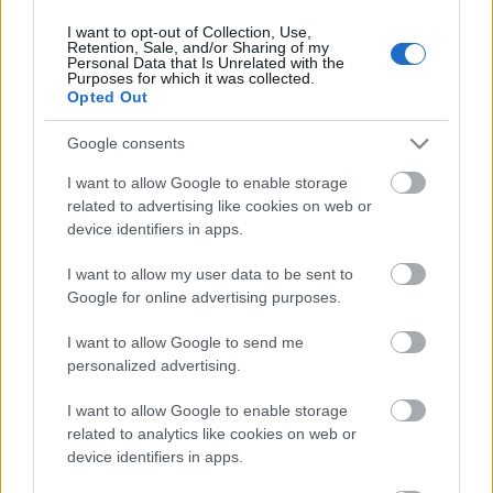
I want to opt-out of Collection, Use,
Retention, Sale, and/or Sharing of my
Personal Data that Is Unrelated with the
HIRDETÉS
Purposes for which it was collected.
Opted Out
Google consents
HIRDETÉS
I want to allow Google to enable storage
related to advertising like cookies on web or
device identifiers in apps.
LEGOLVASOTTABB
I want to allow my user data to be sent to
Paks II.: Mit jelent az 5. blokk új
Google for online advertising purposes.
mérföldköve a felülvizsgálat
árnyékában?
I want to allow Google to send me
personalized advertising.
I want to allow Google to enable storage
Fontos a postaládákba költöző
széncinegék védelme
related to analytics like cookies on web or
device identifiers in apps.