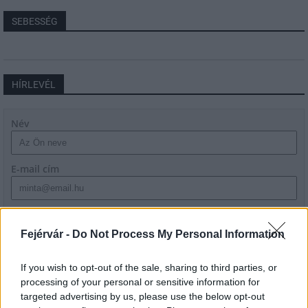
SEBESSÉG
HÍRLEVÉL
Név
E-mail cím
Feliratkozom a hírlevélre és elfogadom az
adatvédelmi
szabályzatot!
Fejérvár -
Do Not Process My Personal Information
FELIRATKOZÁS
If you wish to opt-out of the sale, sharing to third parties, or
processing of your personal or sensitive information for
targeted advertising by us, please use the below opt-out