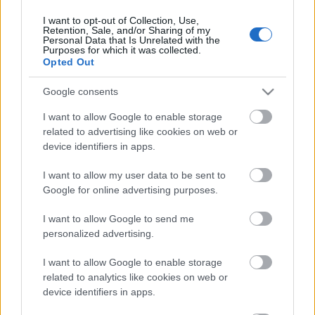
I want to opt-out of Collection, Use,
Retention, Sale, and/or Sharing of my
Personal Data that Is Unrelated with the
HIRDETÉS
Purposes for which it was collected.
Opted Out
Google consents
HIRDETÉS
I want to allow Google to enable storage
related to advertising like cookies on web or
device identifiers in apps.
LEGOLVASOTTABB
I want to allow my user data to be sent to
Fontos a postaládákba költöző
Google for online advertising purposes.
széncinegék védelme
I want to allow Google to send me
personalized advertising.
I want to allow Google to enable storage
Amire többmillióan vártunk: szombattól
másodfokúra csökken a riasztás
related to analytics like cookies on web or
device identifiers in apps.