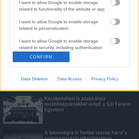
I want to allow Google to enable storage
related to functionality of the website or app.
Életmentés másképp
I want to allow Google to enable storage
related to personalization.
I want to allow Google to enable storage
related to security, including authentication
KIEMELT
functionality and fraud prevention, and other
CONFIRM
user protection.
Megérkezett az eső a Duna
vízgyűjtőjére
Data Deletion
Data Access
Privacy Policy
Kecskeméten is szakirányú
továbbképzésekkel erősít a Gál Ferenc
Egyetem
A lakosságra is fontos szerep hárul a
szúnyoginvázió elkerülésében