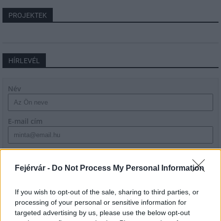
PROJEKTEK
HÍRLEVÉL
Név
E-mail cím
Feliratkozom a hírlevélre és elfogadom az
adatvédelmi
szabályzatot!
Fejérvár -
Do Not Process My Personal Information
FELIRATKOZÁS
If you wish to opt-out of the sale, sharing to third parties, or
processing of your personal or sensitive information for
targeted advertising by us, please use the below opt-out