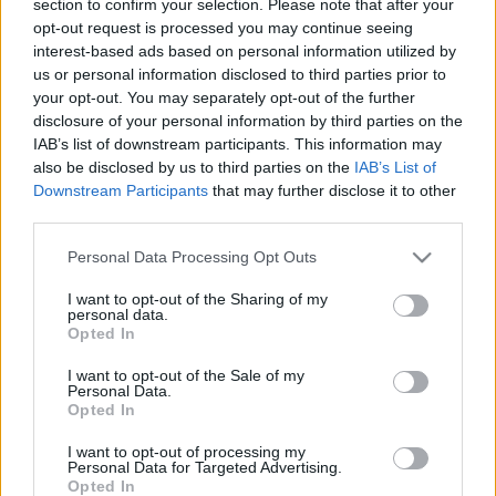
section to confirm your selection. Please note that after your
LEGFRISSEBB
opt-out request is processed you may continue seeing
interest-based ads based on personal information utilized by
Országos hírek
us or personal information disclosed to third parties prior to
Megérkezett az eső a Duna vízgyűjtőjére
your opt-out. You may separately opt-out of the further
disclosure of your personal information by third parties on the
IAB’s list of downstream participants. This information may
also be disclosed by us to third parties on the
IAB’s List of
Downstream Participants
that may further disclose it to other
Aktuális
third parties.
Paks II.: Mit jelent az 5. blokk új
mérföldköve a felülvizsgálat
Please note that this website/app uses one or more Google
Personal Data Processing Opt Outs
árnyékában?
services and may gather and store information including but
not limited to your visit or usage behaviour. You may click to
I want to opt-out of the Sharing of my
personal data.
grant or deny consent to Google and its third-party tags to
Opted In
Helyi hírek
use your data for below specified purposes in below Google
Amire többmillióan vártunk: szombattól
consent section.
I want to opt-out of the Sale of my
másodfokúra csökken a riasztás
Personal Data.
Opted In
I want to opt-out of processing my
Personal Data for Targeted Advertising.
Opted In
HIRDETÉS