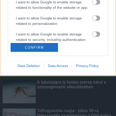
I want to allow Google to enable storage
related to functionality of the website or app.
Ingyenes hepatitis C-szűrés lesz az
országban több helyen
I want to allow Google to enable storage
related to personalization.
I want to allow Google to enable storage
related to security, including authentication
KIEMELT
functionality and fraud prevention, and other
CONFIRM
user protection.
Szakirányú továbbképzésekkel segíti
idén is a társadalmi kihívások
leküzdését a Gál Ferenc Egyetem
Data Deletion
Data Access
Privacy Policy
A lakosságra is fontos szerep hárul a
szúnyoginvázió elkerülésében
Túlfogyasztás napja - július 30-ra
felhasználta az emberiség a Föld egész