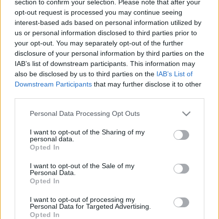
section to confirm your selection. Please note that after your
LEGFRISSEBB
opt-out request is processed you may continue seeing
interest-based ads based on personal information utilized by
Helyi hírek
us or personal information disclosed to third parties prior to
Gyárleállításokkal és átszervezett
your opt-out. You may separately opt-out of the further
termeléssel tehermentesíti a
disclosure of your personal information by third parties on the
villamosenergia-rendszert a STRABAG
IAB’s list of downstream participants. This information may
also be disclosed by us to third parties on the
IAB’s List of
Downstream Participants
that may further disclose it to other
Országos hírek
third parties.
Szakirányú továbbképzésekkel segíti
idén is a társadalmi kihívások leküzdését
Please note that this website/app uses one or more Google
Personal Data Processing Opt Outs
a Gál Ferenc Egyetem
services and may gather and store information including but
not limited to your visit or usage behaviour. You may click to
I want to opt-out of the Sharing of my
personal data.
grant or deny consent to Google and its third-party tags to
Opted In
Országos hírek
use your data for below specified purposes in below Google
A lakosságra is fontos szerep hárul a
consent section.
I want to opt-out of the Sale of my
szúnyoginvázió elkerülésében
Personal Data.
Opted In
I want to opt-out of processing my
Personal Data for Targeted Advertising.
Opted In
HIRDETÉS