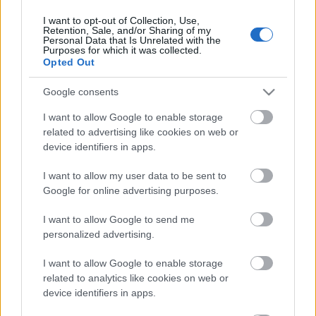
I want to opt-out of Collection, Use,
Retention, Sale, and/or Sharing of my
Personal Data that Is Unrelated with the
HIRDETÉS
Purposes for which it was collected.
Opted Out
Google consents
HIRDETÉS
I want to allow Google to enable storage
related to advertising like cookies on web or
device identifiers in apps.
LEGOLVASOTTABB
I want to allow my user data to be sent to
Szakirányú továbbképzésekkel segíti
Google for online advertising purposes.
idén is a társadalmi kihívások
leküzdését a Gál Ferenc Egyetem
I want to allow Google to send me
personalized advertising.
I want to allow Google to enable storage
Túlfogyasztás napja - július 30-ra
felhasználta az emberiség a Föld egész
related to analytics like cookies on web or
évre elegendő erőforrásait
device identifiers in apps.