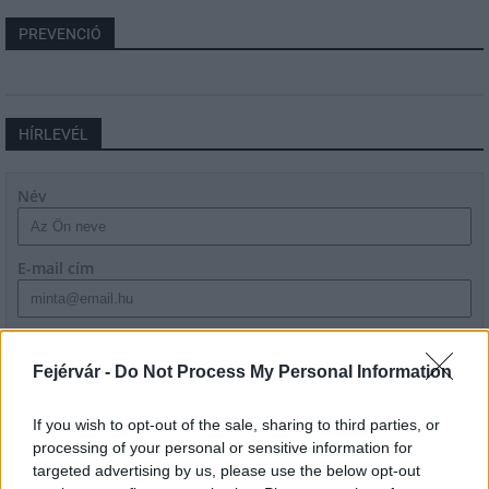
PREVENCIÓ
HÍRLEVÉL
Név
E-mail cím
Feliratkozom a hírlevélre és elfogadom az
adatvédelmi
szabályzatot!
Fejérvár -
Do Not Process My Personal Information
FELIRATKOZÁS
If you wish to opt-out of the sale, sharing to third parties, or
processing of your personal or sensitive information for
targeted advertising by us, please use the below opt-out