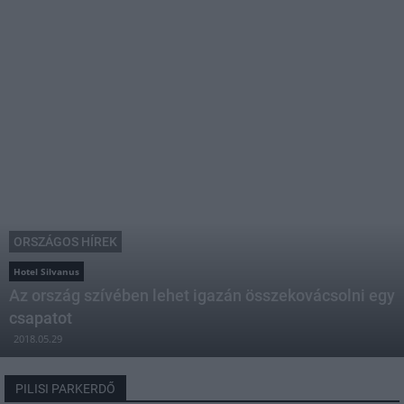
ORSZÁGOS HÍREK
Hotel Silvanus
Az ország szívében lehet igazán összekovácsolni egy
csapatot
2018.05.29
PILISI PARKERDŐ