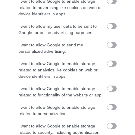
I want to allow Google to enable storage
related to advertising like cookies on web or
device identifiers in apps.
Helyi hírek
Gyárleállításokkal és átszervezett
I want to allow my user data to be sent to
termeléssel tehermentesíti a
Google for online advertising purposes.
villamosenergia-rendszert a STRABAG
I want to allow Google to send me
personalized advertising.
HIRDETÉS
I want to allow Google to enable storage
related to analytics like cookies on web or
device identifiers in apps.
HIRDETÉS
I want to allow Google to enable storage
related to functionality of the website or app.
HIRDETÉS
I want to allow Google to enable storage
related to personalization.
I want to allow Google to enable storage
LEGOLVASOTTABB
related to security, including authentication