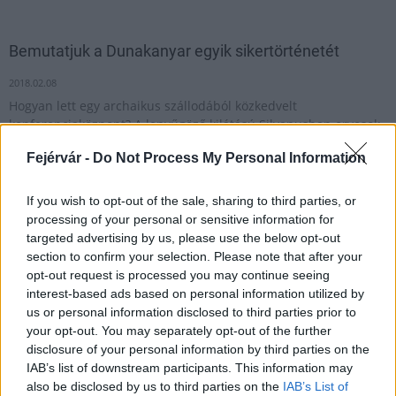
Bemutatjuk a Dunakanyar egyik sikertörténetét
2018.02.08
Hogyan lett egy archaikus szállodából közkedvelt
konferenciaközpont? A lenyűgöző kilátású Silvanusban orvosok,
bankárok, önkormányzati és céges vezetők is visszatérő
Fejérvár -
Do Not Process My Personal Information
vendégeknek számítanak.
If you wish to opt-out of the sale, sharing to third parties, or
processing of your personal or sensitive information for
1
targeted advertising by us, please use the below opt-out
section to confirm your selection. Please note that after your
opt-out request is processed you may continue seeing
interest-based ads based on personal information utilized by
HÍRLEVÉL
us or personal information disclosed to third parties prior to
your opt-out. You may separately opt-out of the further
Név
disclosure of your personal information by third parties on the
IAB’s list of downstream participants. This information may
also be disclosed by us to third parties on the
IAB’s List of