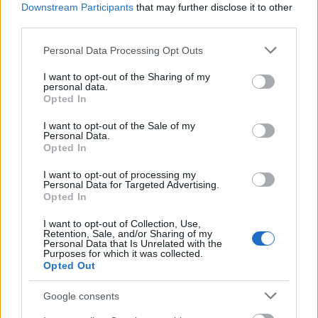
E-mail cím
Downstream Participants
that may further disclose it to other
third parties.
Please note that this website/app uses one or more Google
Personal Data Processing Opt Outs
Feliratkozom a hírlevélre és elfogadom az
adatvédelmi
services and may gather and store information including but
szabályzatot!
not limited to your visit or usage behaviour. You may click to
I want to opt-out of the Sharing of my
personal data.
grant or deny consent to Google and its third-party tags to
FELIRATKOZÁS
Opted In
use your data for below specified purposes in below Google
consent section.
I want to opt-out of the Sale of my
Personal Data.
Opted In
LEGFRISSEBB
I want to opt-out of processing my
Personal Data for Targeted Advertising.
Helyi hírek
Opted In
Amire többmillióan vártunk: szombattól
másodfokúra csökken a riasztás
I want to opt-out of Collection, Use,
Retention, Sale, and/or Sharing of my
Personal Data that Is Unrelated with the
Purposes for which it was collected.
Opted Out
Helyi hírek
Látlelet a hazai víziközművekről?
Google consents
Egyetlen, fél évszázados vezetéken múlt
Bicske vízellátása