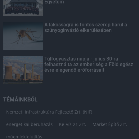
Egyetem
A lakosságra is fontos szerep hárul a
szúnyoginvázió elkerülésében
Túlfogyasztás napja - július 30-ra
felhasználta az emberiség a Föld egész
évre elegendő erőforrásait
TÉMÁINKBÓL
Nemzeti Infrastruktúra Fejlesztő Zrt. (NIF)
energetikai beruházás
Ke-Víz 21 Zrt.
Market Építő Zrt.
műemlékfelújítás