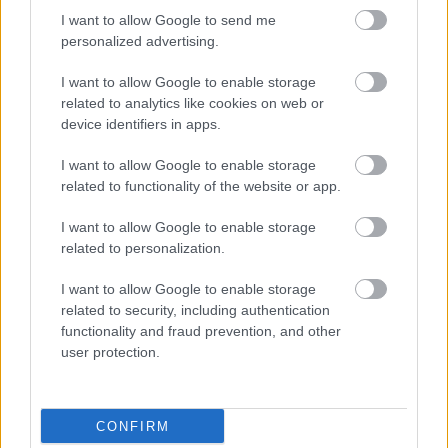
HIRDETÉS
I want to allow Google to send me
personalized advertising.
I want to allow Google to enable storage
HIRDETÉS
related to analytics like cookies on web or
device identifiers in apps.
I want to allow Google to enable storage
LEGOLVASOTTABB
related to functionality of the website or app.
Fontos a postaládákba költöző
I want to allow Google to enable storage
széncinegék védelme
related to personalization.
I want to allow Google to enable storage
related to security, including authentication
Paks II.: Mit jelent az 5. blokk új
functionality and fraud prevention, and other
mérföldköve a felülvizsgálat
user protection.
árnyékában?
CONFIRM
Amire többmillióan vártunk: szombattól