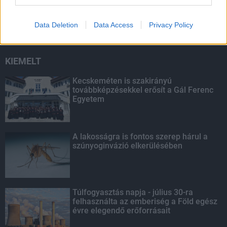
másodfokúra csökken a riasztás
Data Deletion
Data Access
Privacy Policy
KIEMELT
Kecskeméten is szakirányú
továbbképzésekkel erősít a Gál Ferenc
Egyetem
A lakosságra is fontos szerep hárul a
szúnyoginvázió elkerülésében
Túlfogyasztás napja - július 30-ra
felhasználta az emberiség a Föld egész
évre elegendő erőforrásait