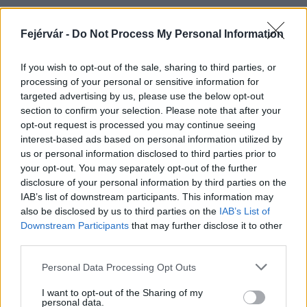
Fejérvár -
Do Not Process My Personal Information
HÍRLEVÉL
If you wish to opt-out of the sale, sharing to third parties, or
processing of your personal or sensitive information for
Név
targeted advertising by us, please use the below opt-out
section to confirm your selection. Please note that after your
opt-out request is processed you may continue seeing
E-mail cím
interest-based ads based on personal information utilized by
us or personal information disclosed to third parties prior to
your opt-out. You may separately opt-out of the further
Feliratkozom a hírlevélre és elfogadom az
adatvédelmi
disclosure of your personal information by third parties on the
szabályzatot!
IAB’s list of downstream participants. This information may
also be disclosed by us to third parties on the
IAB’s List of
FELIRATKOZÁS
Downstream Participants
that may further disclose it to other
third parties.
Please note that this website/app uses one or more Google
Personal Data Processing Opt Outs
services and may gather and store information including but
LEGFRISSEBB
not limited to your visit or usage behaviour. You may click to
I want to opt-out of the Sharing of my
personal data.