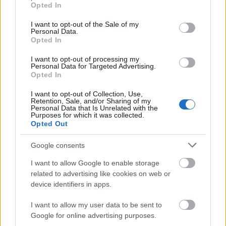
grant or deny consent to Google and its third-party tags to
Aktuális
Opted In
use your data for below specified purposes in below Google
Paks II.: Mit jelent az 5. blokk új
consent section.
mérföldköve a felülvizsgálat
I want to opt-out of the Sale of my
Personal Data.
árnyékában?
Opted In
I want to opt-out of processing my
Personal Data for Targeted Advertising.
Helyi hírek
Opted In
Amire többmillióan vártunk: szombattól
másodfokúra csökken a riasztás
I want to opt-out of Collection, Use,
Retention, Sale, and/or Sharing of my
Personal Data that Is Unrelated with the
Purposes for which it was collected.
Opted Out
Helyi hírek
Látlelet a hazai víziközművekről?
Google consents
Egyetlen, fél évszázados vezetéken múlt
Bicske vízellátása
I want to allow Google to enable storage
related to advertising like cookies on web or
device identifiers in apps.
HIRDETÉS
I want to allow my user data to be sent to
Google for online advertising purposes.