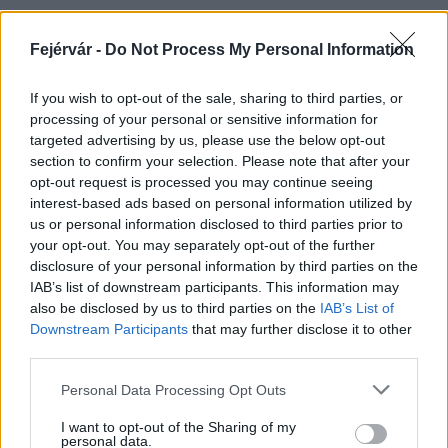
Fejérvár -
Do Not Process My Personal Information
HÍRLEVÉL
If you wish to opt-out of the sale, sharing to third parties, or
processing of your personal or sensitive information for
Név
targeted advertising by us, please use the below opt-out
section to confirm your selection. Please note that after your
opt-out request is processed you may continue seeing
E-mail cím
interest-based ads based on personal information utilized by
us or personal information disclosed to third parties prior to
your opt-out. You may separately opt-out of the further
Feliratkozom a hírlevélre és elfogadom az
adatvédelmi
disclosure of your personal information by third parties on the
szabályzatot!
IAB’s list of downstream participants. This information may
also be disclosed by us to third parties on the
IAB’s List of
FELIRATKOZÁS
Downstream Participants
that may further disclose it to other
third parties.
Please note that this website/app uses one or more Google
Personal Data Processing Opt Outs
services and may gather and store information including but
LEGFRISSEBB
not limited to your visit or usage behaviour. You may click to
I want to opt-out of the Sharing of my
personal data.