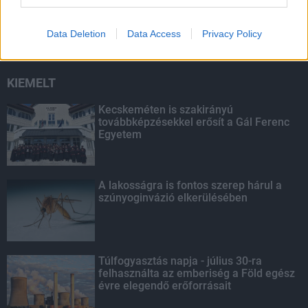
másodfokúra csökken a riasztás
Data Deletion
Data Access
Privacy Policy
KIEMELT
Kecskeméten is szakirányú
továbbképzésekkel erősít a Gál Ferenc
Egyetem
A lakosságra is fontos szerep hárul a
szúnyoginvázió elkerülésében
Túlfogyasztás napja - július 30-ra
felhasználta az emberiség a Föld egész
évre elegendő erőforrásait