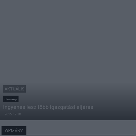
AKTUÁLIS
okmány
Ingyenes lesz több igazgatási eljárás
2015.12.28
OKMÁNY