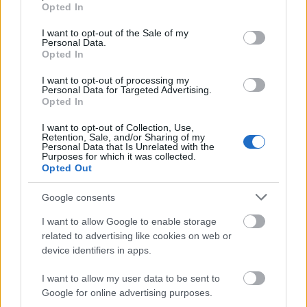
grant or deny consent to Google and its third-party tags to
Helyi hírek
Opted In
use your data for below specified purposes in below Google
Amire többmillióan vártunk: szombattól
consent section.
másodfokúra csökken a riasztás
I want to opt-out of the Sale of my
Personal Data.
Opted In
I want to opt-out of processing my
Personal Data for Targeted Advertising.
Helyi hírek
Opted In
Látlelet a hazai víziközművekről?
Egyetlen, fél évszázados vezetéken múlt
I want to opt-out of Collection, Use,
Bicske vízellátása
Retention, Sale, and/or Sharing of my
Personal Data that Is Unrelated with the
Purposes for which it was collected.
Opted Out
Helyi hírek
Gyárleállításokkal és átszervezett
Google consents
termeléssel tehermentesíti a
villamosenergia-rendszert a STRABAG
I want to allow Google to enable storage
related to advertising like cookies on web or
device identifiers in apps.
HIRDETÉS
I want to allow my user data to be sent to
Google for online advertising purposes.