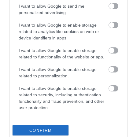
HIRDETÉS
I want to allow Google to send me
personalized advertising.
I want to allow Google to enable storage
HIRDETÉS
related to analytics like cookies on web or
device identifiers in apps.
I want to allow Google to enable storage
LEGOLVASOTTABB
related to functionality of the website or app.
Egyhetes országos ellenőrzést tart a
I want to allow Google to enable storage
rendőrség a utakon
related to personalization.
I want to allow Google to enable storage
related to security, including authentication
Mától jelentkezhetnek a kivitelezők a
functionality and fraud prevention, and other
háztartások napelemes és fűtési
user protection.
rendszereit támogató pályázatra
CONFIRM
Amire többmillióan vártunk: szombattól