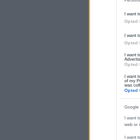
I want t
Opted 
I want t
Opted 
I want 
Advertis
Opted 
I want t
of my P
was col
Opted 
Google 
I want t
web or d
I want t