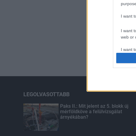
purpose
I want 
I want t
web or d
I want t
or app.
I want t
I want t
authenti
LEGOLVASOTTABB
Paks II.: Mit jelent az 5. blokk új
mérföldköve a felülvizsgálat
árnyékában?