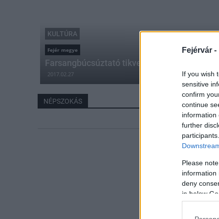
KULTÚRA
Fejérvár -
Fejér megye
Farsangbúcsúztató tikverőzésre készülnek 
If you wish 
2017.02.27
sensitive in
confirm you
NÉPSZOKÁS
continue se
information 
further disc
participants
Downstream 
Please note
information 
deny consent
in below Go
Persona