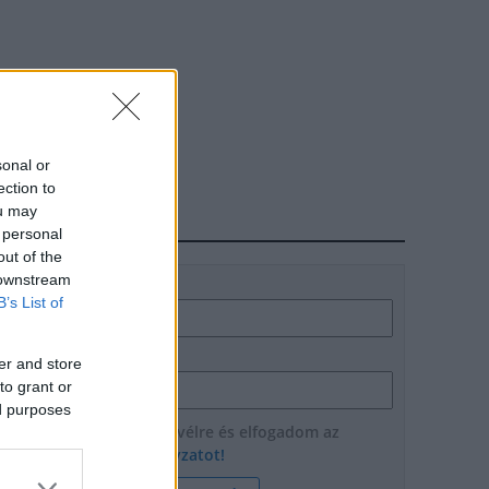
sonal or
ection to
ou may
HÍRLEVÉL
 personal
out of the
 downstream
Név
B’s List of
E-mail cím
er and store
to grant or
ed purposes
Feliratkozom a hírlevélre és elfogadom az
adatvédelmi szabályzatot!