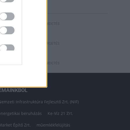
HIRDETÉS
HIRDETÉS
HIRDETÉS
ÉMÁINKBÓL
Nemzeti Infrastruktúra Fejlesztő Zrt. (NIF)
energetikai beruházás
Ke-Víz 21 Zrt.
Market Építő Zrt.
műemlékfelújítás