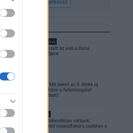
FELIRATKOZÁS
LEGFRISSEBB
Országos hírek
Megérkezett az eső a Duna
vízgyűjtőjére
Aktuális
Paks II.: Mit jelent az 5. blokk új
mérföldköve a felülvizsgálat
árnyékában?
Helyi hírek
Amire többmillióan vártunk:
szombattól másodfokúra csökken a
riasztás