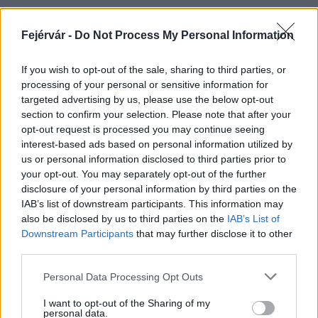
Fejérvár -
Do Not Process My Personal Information
HÍRLEVÉL
If you wish to opt-out of the sale, sharing to third parties, or
processing of your personal or sensitive information for
Név
targeted advertising by us, please use the below opt-out
section to confirm your selection. Please note that after your
opt-out request is processed you may continue seeing
E-mail cím
interest-based ads based on personal information utilized by
us or personal information disclosed to third parties prior to
your opt-out. You may separately opt-out of the further
Feliratkozom a hírlevélre és elfogadom az
adatvédelmi
disclosure of your personal information by third parties on the
szabályzatot!
IAB’s list of downstream participants. This information may
also be disclosed by us to third parties on the
IAB’s List of
FELIRATKOZÁS
Downstream Participants
that may further disclose it to other
third parties.
Please note that this website/app uses one or more Google
Personal Data Processing Opt Outs
services and may gather and store information including but
LEGFRISSEBB
not limited to your visit or usage behaviour. You may click to
I want to opt-out of the Sharing of my
personal data.