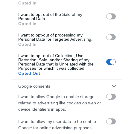
grant or deny consent to Google and its third-party tags to
Helyi hírek
Opted In
use your data for below specified purposes in below Google
Amire többmillióan vártunk: szombattól
consent section.
másodfokúra csökken a riasztás
I want to opt-out of the Sale of my
Personal Data.
Opted In
I want to opt-out of processing my
Personal Data for Targeted Advertising.
Helyi hírek
Opted In
Látlelet a hazai víziközművekről?
Egyetlen, fél évszázados vezetéken múlt
I want to opt-out of Collection, Use,
Bicske vízellátása
Retention, Sale, and/or Sharing of my
Personal Data that Is Unrelated with the
Purposes for which it was collected.
Opted Out
Helyi hírek
Gyárleállításokkal és átszervezett
Google consents
termeléssel tehermentesíti a
villamosenergia-rendszert a STRABAG
I want to allow Google to enable storage
related to advertising like cookies on web or
device identifiers in apps.
HIRDETÉS
I want to allow my user data to be sent to
Google for online advertising purposes.