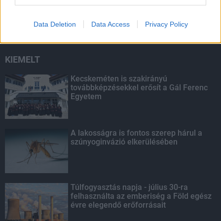
másodfokúra csökken a riasztás
Data Deletion
Data Access
Privacy Policy
KIEMELT
Kecskeméten is szakirányú
továbbképzésekkel erősít a Gál Ferenc
Egyetem
A lakosságra is fontos szerep hárul a
szúnyoginvázió elkerülésében
Túlfogyasztás napja - július 30-ra
felhasználta az emberiség a Föld egész
évre elegendő erőforrásait