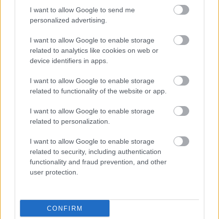
HIRDETÉS
I want to allow Google to send me
personalized advertising.
I want to allow Google to enable storage
HIRDETÉS
related to analytics like cookies on web or
device identifiers in apps.
I want to allow Google to enable storage
LEGOLVASOTTABB
related to functionality of the website or app.
Egyhetes országos ellenőrzést tart a
I want to allow Google to enable storage
rendőrség a utakon
related to personalization.
I want to allow Google to enable storage
related to security, including authentication
Mától jelentkezhetnek a kivitelezők a
functionality and fraud prevention, and other
háztartások napelemes és fűtési
user protection.
rendszereit támogató pályázatra
CONFIRM
Amire többmillióan vártunk: szombattól