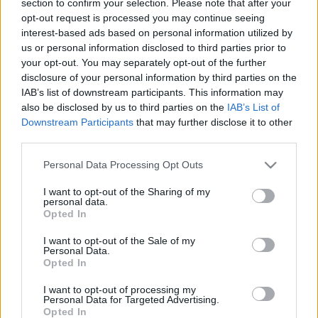
section to confirm your selection. Please note that after your
LEGFRISSEBB
opt-out request is processed you may continue seeing
interest-based ads based on personal information utilized by
Országos hírek
us or personal information disclosed to third parties prior to
Megérkezett az eső a Duna vízgyűjtőjére
your opt-out. You may separately opt-out of the further
disclosure of your personal information by third parties on the
IAB’s list of downstream participants. This information may
also be disclosed by us to third parties on the
IAB’s List of
Downstream Participants
that may further disclose it to other
Aktuális
third parties.
Paks II.: Mit jelent az 5. blokk új
mérföldköve a felülvizsgálat
Please note that this website/app uses one or more Google
Personal Data Processing Opt Outs
árnyékában?
services and may gather and store information including but
not limited to your visit or usage behaviour. You may click to
I want to opt-out of the Sharing of my
personal data.
grant or deny consent to Google and its third-party tags to
Opted In
Helyi hírek
use your data for below specified purposes in below Google
Amire többmillióan vártunk: szombattól
consent section.
I want to opt-out of the Sale of my
másodfokúra csökken a riasztás
Personal Data.
Opted In
I want to opt-out of processing my
Personal Data for Targeted Advertising.
Opted In
HIRDETÉS