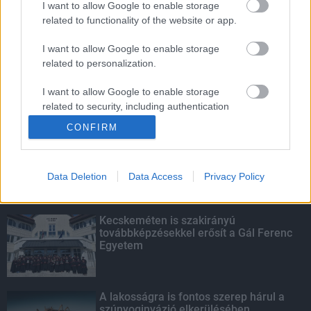
I want to allow Google to enable storage
related to functionality of the website or app.
Amire többmillióan vártunk: szombattól
másodfokúra csökken a riasztás
I want to allow Google to enable storage
related to personalization.
I want to allow Google to enable storage
related to security, including authentication
KIEMELT
functionality and fraud prevention, and other
CONFIRM
user protection.
Megérkezett az eső a Duna
vízgyűjtőjére
Data Deletion
Data Access
Privacy Policy
Kecskeméten is szakirányú
továbbképzésekkel erősít a Gál Ferenc
Egyetem
A lakosságra is fontos szerep hárul a
szúnyoginvázió elkerülésében