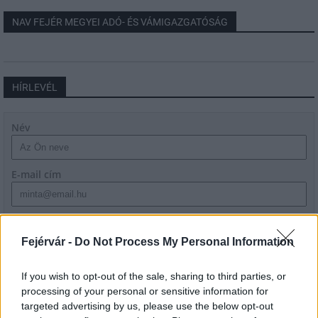
NAV FEJÉR MEGYEI ADÓ- ÉS VÁMIGAZGATÓSÁG
HÍRLEVÉL
Név
E-mail cím
Feliratkozom a hírlevélre és elfogadom az
adatvédelmi
szabályzatot!
Fejérvár -
Do Not Process My Personal Information
FELIRATKOZÁS
If you wish to opt-out of the sale, sharing to third parties, or
processing of your personal or sensitive information for
targeted advertising by us, please use the below opt-out