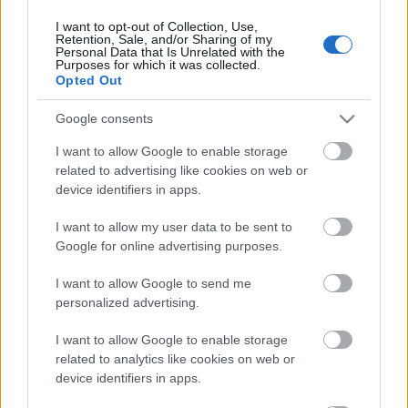
I want to opt-out of Collection, Use,
Retention, Sale, and/or Sharing of my
Personal Data that Is Unrelated with the
HIRDETÉS
Purposes for which it was collected.
Opted Out
Google consents
HIRDETÉS
I want to allow Google to enable storage
related to advertising like cookies on web or
device identifiers in apps.
LEGOLVASOTTABB
I want to allow my user data to be sent to
Paks II.: Mit jelent az 5. blokk új
Google for online advertising purposes.
mérföldköve a felülvizsgálat
árnyékában?
I want to allow Google to send me
personalized advertising.
I want to allow Google to enable storage
Fontos a postaládákba költöző
széncinegék védelme
related to analytics like cookies on web or
device identifiers in apps.