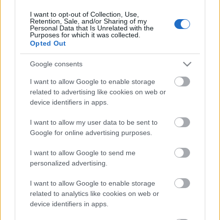
I want to opt-out of Collection, Use,
Retention, Sale, and/or Sharing of my
Personal Data that Is Unrelated with the
HIRDETÉS
Purposes for which it was collected.
Opted Out
Google consents
HIRDETÉS
I want to allow Google to enable storage
related to advertising like cookies on web or
device identifiers in apps.
LEGOLVASOTTABB
I want to allow my user data to be sent to
Fontos a postaládákba költöző
Google for online advertising purposes.
széncinegék védelme
I want to allow Google to send me
personalized advertising.
I want to allow Google to enable storage
Amire többmillióan vártunk: szombattól
másodfokúra csökken a riasztás
related to analytics like cookies on web or
device identifiers in apps.