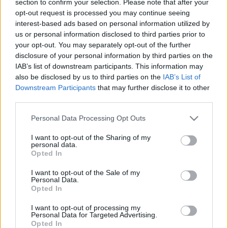
section to confirm your selection. Please note that after your
LEGFRISSEBB
opt-out request is processed you may continue seeing
interest-based ads based on personal information utilized by
Országos hírek
us or personal information disclosed to third parties prior to
Megérkezett az eső a Duna vízgyűjtőjére
your opt-out. You may separately opt-out of the further
disclosure of your personal information by third parties on the
IAB’s list of downstream participants. This information may
also be disclosed by us to third parties on the
IAB’s List of
Downstream Participants
that may further disclose it to other
Aktuális
third parties.
Paks II.: Mit jelent az 5. blokk új
mérföldköve a felülvizsgálat
Please note that this website/app uses one or more Google
Personal Data Processing Opt Outs
árnyékában?
services and may gather and store information including but
not limited to your visit or usage behaviour. You may click to
I want to opt-out of the Sharing of my
personal data.
grant or deny consent to Google and its third-party tags to
Opted In
Helyi hírek
use your data for below specified purposes in below Google
Amire többmillióan vártunk: szombattól
consent section.
I want to opt-out of the Sale of my
másodfokúra csökken a riasztás
Personal Data.
Opted In
I want to opt-out of processing my
Personal Data for Targeted Advertising.
Opted In
HIRDETÉS