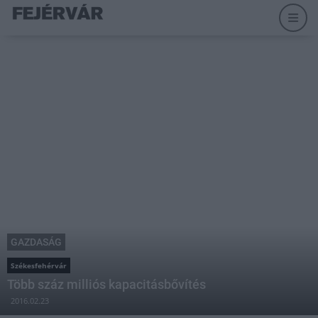
GAZDASÁG
Székesfehérvár
Több száz milliós kapacitásbővítés
2016.02.23