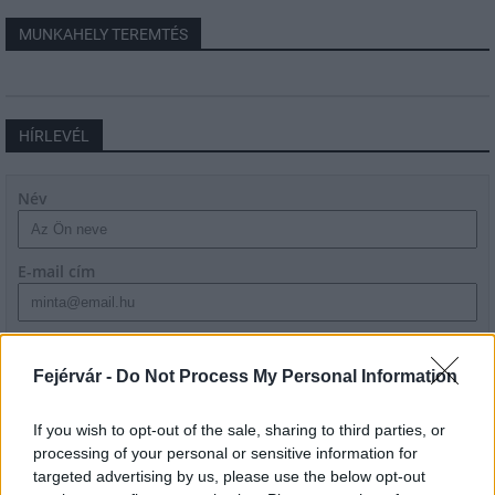
MUNKAHELY TEREMTÉS
HÍRLEVÉL
Név
E-mail cím
Feliratkozom a hírlevélre és elfogadom az
adatvédelmi
szabályzatot!
Fejérvár -
Do Not Process My Personal Information
FELIRATKOZÁS
If you wish to opt-out of the sale, sharing to third parties, or
processing of your personal or sensitive information for
targeted advertising by us, please use the below opt-out