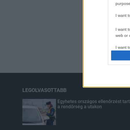
purpose
I want 
I want t
web or d
I want t
or app.
I want t
I want t
authenti
LEGOLVASOTTABB
Egyhetes országos ellenőrzést tart
a rendőrség a utakon