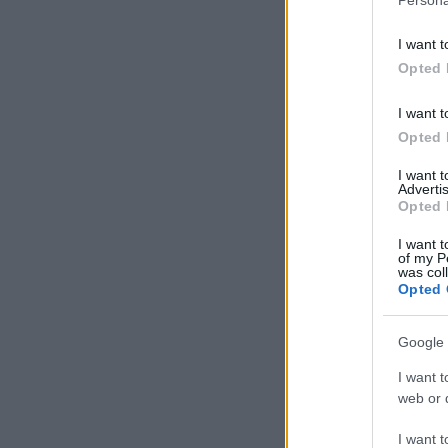
I want t
Opted 
I want t
Opted 
I want 
Advertis
Opted 
I want t
of my P
was col
Opted 
Google 
I want t
web or d
I want t