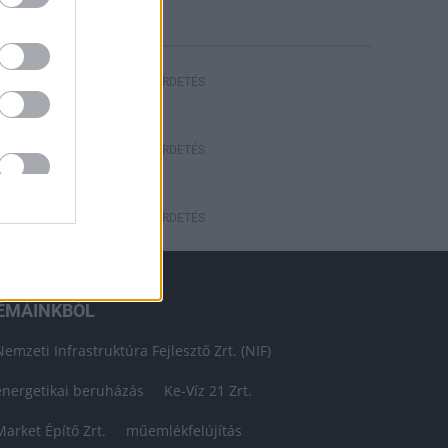
HIRDETÉS
HIRDETÉS
HIRDETÉS
ÉMÁINKBÓL
Nemzeti Infrastruktúra Fejlesztő Zrt. (NIF)
energetikai beruházás
Ke-Víz 21 Zrt.
Market Építő Zrt.
műemlékfelújítás