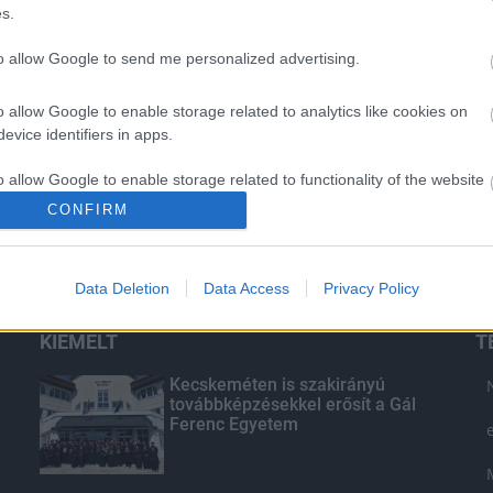
s.
to allow Google to send me personalized advertising.
o allow Google to enable storage related to analytics like cookies on
evice identifiers in apps.
o allow Google to enable storage related to functionality of the website
CONFIRM
o allow Google to enable storage related to personalization.
Data Deletion
Data Access
Privacy Policy
o allow Google to enable storage related to security, including
cation functionality and fraud prevention, and other user protection.
KIEMELT
T
Kecskeméten is szakirányú
továbbképzésekkel erősít a Gál
Ferenc Egyetem