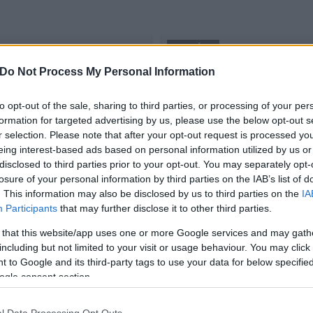
AKTUÁLIS
Do Not Process My Personal Information
pályázat
Versenypálya épül a móri
to opt-out of the sale, sharing to third parties, or processing of your per
2017.12.03
formation for targeted advertising by us, please use the below opt-out s
r selection. Please note that after your opt-out request is processed y
eing interest-based ads based on personal information utilized by us or
disclosed to third parties prior to your opt-out. You may separately opt-
losure of your personal information by third parties on the IAB’s list of
. This information may also be disclosed by us to third parties on the
IA
Participants
that may further disclose it to other third parties.
 that this website/app uses one or more Google services and may gath
including but not limited to your visit or usage behaviour. You may click 
 to Google and its third-party tags to use your data for below specifi
ogle consent section.
l Data Processing Opt Outs