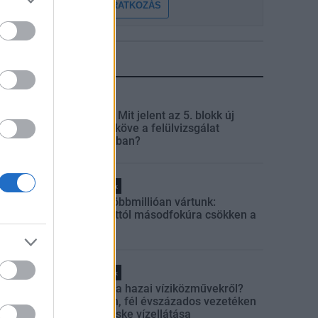
FELIRATKOZÁS
LEGFRISSEBB
Aktuális
Paks II.: Mit jelent az 5. blokk új
mérföldköve a felülvizsgálat
árnyékában?
Helyi hírek
Amire többmillióan vártunk:
szombattól másodfokúra csökken a
riasztás
Helyi hírek
Látlelet a hazai víziközművekről?
Egyetlen, fél évszázados vezetéken
múlt Bicske vízellátása