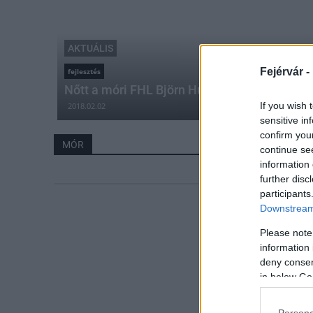
AKTUÁLIS
Fejérvár -
fejlesztés
Nőtt a móri FHL Björn Hungary árbevétele
If you wish 
2018.02.02
sensitive in
confirm you
MÓR
continue se
information 
further disc
participants
Downstream 
Please note
information 
deny consent
in below Go
Persona