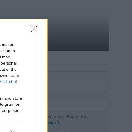
 öttusázóknak
sonal or
ection to
ou may
HÍRLEVÉL
 personal
out of the
 downstream
Név
B’s List of
E-mail cím
er and store
to grant or
ed purposes
Feliratkozom a hírlevélre és elfogadom az
adatvédelmi szabályzatot!