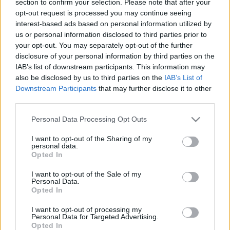
section to confirm your selection. Please note that after your
LEGFRISSEBB
opt-out request is processed you may continue seeing
interest-based ads based on personal information utilized by
Országos hírek
us or personal information disclosed to third parties prior to
Megérkezett az eső a Duna vízgyűjtőjére
your opt-out. You may separately opt-out of the further
disclosure of your personal information by third parties on the
IAB’s list of downstream participants. This information may
also be disclosed by us to third parties on the
IAB’s List of
Downstream Participants
that may further disclose it to other
Aktuális
third parties.
Paks II.: Mit jelent az 5. blokk új
mérföldköve a felülvizsgálat
Please note that this website/app uses one or more Google
Personal Data Processing Opt Outs
árnyékában?
services and may gather and store information including but
not limited to your visit or usage behaviour. You may click to
I want to opt-out of the Sharing of my
personal data.
grant or deny consent to Google and its third-party tags to
Opted In
Helyi hírek
use your data for below specified purposes in below Google
Amire többmillióan vártunk: szombattól
consent section.
I want to opt-out of the Sale of my
másodfokúra csökken a riasztás
Personal Data.
Opted In
I want to opt-out of processing my
Personal Data for Targeted Advertising.
Opted In
HIRDETÉS