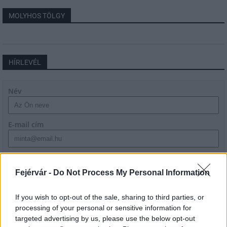
MOLYHOS TÖLGY
HÍRLEVÉL
Név
E-mail cím
Feliratkozom a hírlevélre és elfogadom az
adatvédelmi
szabályzatot!
Fejérvár -
Do Not Process My Personal Information
FELIRATKOZÁS
If you wish to opt-out of the sale, sharing to third parties, or
processing of your personal or sensitive information for
targeted advertising by us, please use the below opt-out