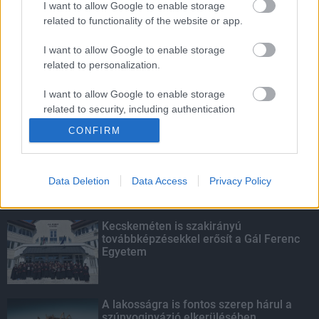
I want to allow Google to enable storage
related to functionality of the website or app.
Amire többmillióan vártunk: szombattól
másodfokúra csökken a riasztás
I want to allow Google to enable storage
related to personalization.
I want to allow Google to enable storage
related to security, including authentication
KIEMELT
functionality and fraud prevention, and other
CONFIRM
user protection.
Megérkezett az eső a Duna
vízgyűjtőjére
Data Deletion
Data Access
Privacy Policy
Kecskeméten is szakirányú
továbbképzésekkel erősít a Gál Ferenc
Egyetem
A lakosságra is fontos szerep hárul a
szúnyoginvázió elkerülésében