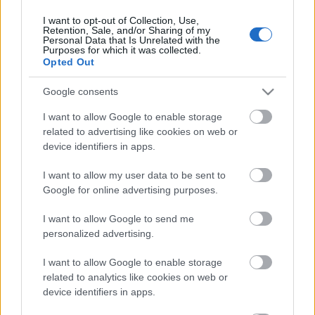
I want to opt-out of Collection, Use,
Retention, Sale, and/or Sharing of my
Personal Data that Is Unrelated with the
HIRDETÉS
Purposes for which it was collected.
Opted Out
Google consents
HIRDETÉS
I want to allow Google to enable storage
related to advertising like cookies on web or
device identifiers in apps.
LEGOLVASOTTABB
I want to allow my user data to be sent to
Paks II.: Mit jelent az 5. blokk új
Google for online advertising purposes.
mérföldköve a felülvizsgálat
árnyékában?
I want to allow Google to send me
personalized advertising.
I want to allow Google to enable storage
Fontos a postaládákba költöző
széncinegék védelme
related to analytics like cookies on web or
device identifiers in apps.