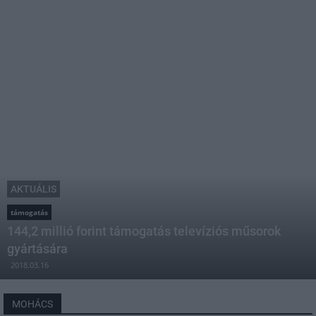
AKTUÁLIS
támogatás
144,2 millió forint támogatás televíziós műsorok
gyártására
2018.03.16
MOHÁCS