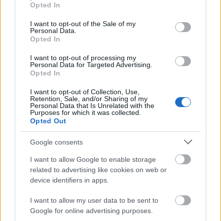
grant or deny consent to Google and its third-party tags to
Országos hírek
Opted In
use your data for below specified purposes in below Google
Megérkezett az eső a Duna vízgyűjtőjére
consent section.
I want to opt-out of the Sale of my
Personal Data.
Opted In
I want to opt-out of processing my
Personal Data for Targeted Advertising.
Aktuális
Opted In
Paks II.: Mit jelent az 5. blokk új
mérföldköve a felülvizsgálat
I want to opt-out of Collection, Use,
árnyékában?
Retention, Sale, and/or Sharing of my
Personal Data that Is Unrelated with the
Purposes for which it was collected.
Opted Out
Helyi hírek
Amire többmillióan vártunk: szombattól
Google consents
másodfokúra csökken a riasztás
I want to allow Google to enable storage
related to advertising like cookies on web or
device identifiers in apps.
HIRDETÉS
I want to allow my user data to be sent to
Google for online advertising purposes.