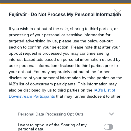
Fejérvár -
Do Not Process My Personal Information
HÍRLEVÉL
If you wish to opt-out of the sale, sharing to third parties, or
processing of your personal or sensitive information for
Név
targeted advertising by us, please use the below opt-out
section to confirm your selection. Please note that after your
opt-out request is processed you may continue seeing
E-mail cím
interest-based ads based on personal information utilized by
us or personal information disclosed to third parties prior to
your opt-out. You may separately opt-out of the further
Feliratkozom a hírlevélre és elfogadom az
adatvédelmi
disclosure of your personal information by third parties on the
szabályzatot!
IAB’s list of downstream participants. This information may
also be disclosed by us to third parties on the
IAB’s List of
FELIRATKOZÁS
Downstream Participants
that may further disclose it to other
third parties.
Please note that this website/app uses one or more Google
Personal Data Processing Opt Outs
services and may gather and store information including but
LEGFRISSEBB
not limited to your visit or usage behaviour. You may click to
I want to opt-out of the Sharing of my
personal data.