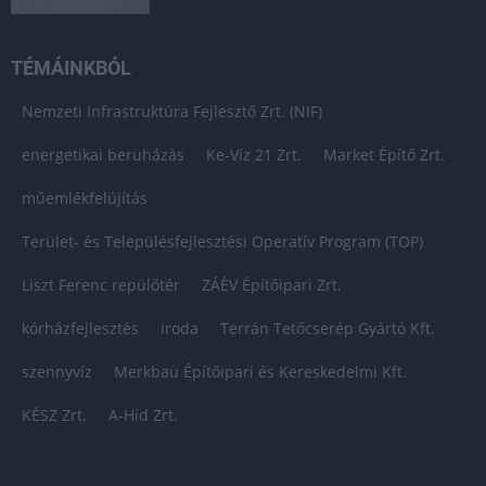
TÉMÁINKBÓL
Nemzeti Infrastruktúra Fejlesztő Zrt. (NIF)
energetikai beruházás
Ke-Víz 21 Zrt.
Market Építő Zrt.
műemlékfelújítás
Terület- és Településfejlesztési Operatív Program (TOP)
Liszt Ferenc repülőtér
ZÁÉV Építőipari Zrt.
kórházfejlesztés
iroda
Terrán Tetőcserép Gyártó Kft.
szennyvíz
Merkbau Építőipari és Kereskedelmi Kft.
KÉSZ Zrt.
A-Híd Zrt.