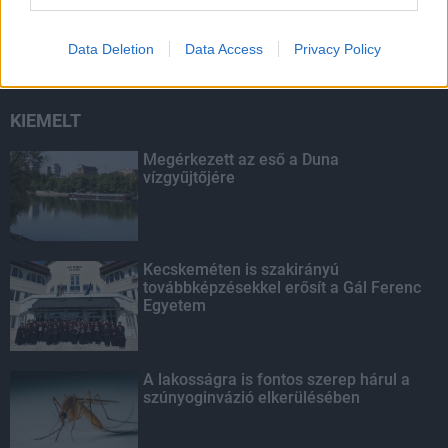
másodfokúra csökken a riasztás
Data Deletion
Data Access
Privacy Policy
KIEMELT
Megérkezett az eső a Duna
vízgyűjtőjére
Kecskeméten is szakirányú
továbbképzésekkel erősít a Gál Ferenc
Egyetem
A lakosságra is fontos szerep hárul a
szúnyoginvázió elkerülésében