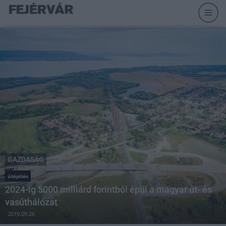
GAZDASÁG
útépítés
2024-ig 5000 milliárd forintból épül a magyar út- és
vasúthálózat
2019.09.26