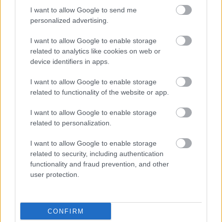
HIRDETÉS
I want to allow Google to send me
personalized advertising.
I want to allow Google to enable storage
HIRDETÉS
related to analytics like cookies on web or
device identifiers in apps.
I want to allow Google to enable storage
LEGOLVASOTTABB
related to functionality of the website or app.
Paks II.: Mit jelent az 5. blokk új
I want to allow Google to enable storage
mérföldköve a felülvizsgálat
related to personalization.
árnyékában?
I want to allow Google to enable storage
related to security, including authentication
Fontos a postaládákba költöző
functionality and fraud prevention, and other
széncinegék védelme
user protection.
CONFIRM
Amire többmillióan vártunk: szombattól