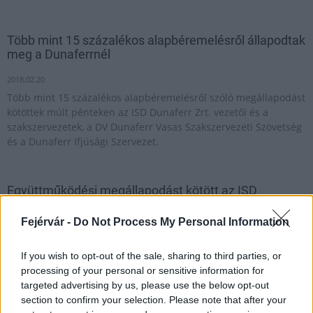
Több mint 15 százalékos alapbéremelésről állapodtak
meg a Dunaferrnél
2018.02.20
Több mint 15 százalékos alapbéremelésről szóló megállapodást
kötöttek múlt pénteken az ISD Dunaferr Zrt. vezetői és a
szakszervezetek, a DV Dunaferr Vasas Szakszervezeti Szövetség
és a Dunaferr Ifjúsági Szervezet.
Együttműködési megállapodást kötött az ISD
Dunaferr és a Rail Cargo Hungaria
Fejérvár -
Do Not Process My Personal Information
2017.02.07
Növekszik a Záhonyon keresztül vasúton a Dunai Vasműbe
If you wish to opt-out of the sale, sharing to third parties, or
fuvarozott nyersanyagok és az onnan kiszállított késztermékek
processing of your personal or sensitive information for
mennyisége. A vasmű nyersanyagellátását biztosító, vasúti
targeted advertising by us, please use the below opt-out
fuvarozási együttműködési megállapodást írtak alá az ISD
section to confirm your selection. Please note that after your
Dunaferr Zrt. és a Rail Cargo Hungaria Zrt. vezetői a Szabolcs-