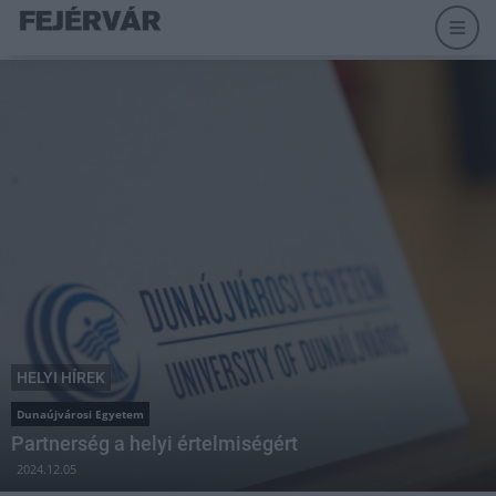
HELYI HÍREK
Dunaújvárosi Egyetem
Partnerség a helyi értelmiségért
2024.12.05