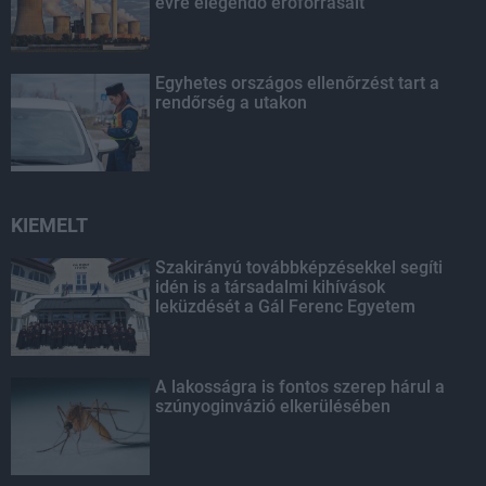
évre elegendő erőforrásait
Egyhetes országos ellenőrzést tart a
rendőrség a utakon
KIEMELT
Szakirányú továbbképzésekkel segíti
idén is a társadalmi kihívások
leküzdését a Gál Ferenc Egyetem
A lakosságra is fontos szerep hárul a
szúnyoginvázió elkerülésében