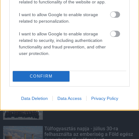
related to functionality of the website or app.
HIRDETÉS
I want to allow Google to enable storage
related to personalization.
HIRDETÉS
I want to allow Google to enable storage
related to security, including authentication
functionality and fraud prevention, and other
user protection.
HIRDETÉS
CONFIRM
LEGOLVASOTTABB
Szakirányú továbbképzésekkel segíti
Data Deletion
Data Access
Privacy Policy
idén is a társadalmi kihívások
leküzdését a Gál Ferenc Egyetem
Túlfogyasztás napja - július 30-ra
felhasználta az emberiség a Föld egész