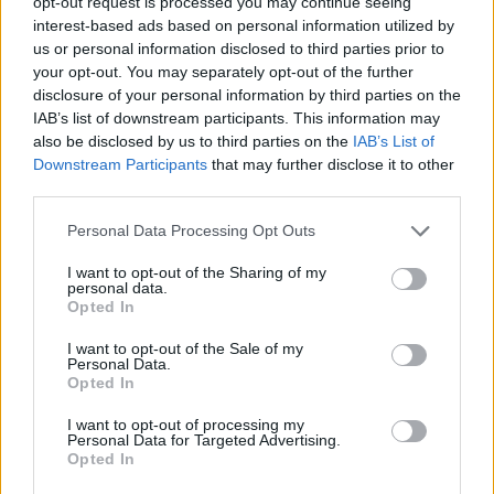
opt-out request is processed you may continue seeing
Szatmár-Bereg megyei Mándokon.
interest-based ads based on personal information utilized by
us or personal information disclosed to third parties prior to
your opt-out. You may separately opt-out of the further
1
disclosure of your personal information by third parties on the
IAB’s list of downstream participants. This information may
also be disclosed by us to third parties on the
IAB’s List of
Downstream Participants
that may further disclose it to other
HÍRLEVÉL
third parties.
Please note that this website/app uses one or more Google
Personal Data Processing Opt Outs
Név
services and may gather and store information including but
not limited to your visit or usage behaviour. You may click to
I want to opt-out of the Sharing of my
personal data.
grant or deny consent to Google and its third-party tags to
Opted In
E-mail cím
use your data for below specified purposes in below Google
consent section.
I want to opt-out of the Sale of my
Personal Data.
Opted In
Feliratkozom a hírlevélre és elfogadom az
adatvédelmi
szabályzatot!
I want to opt-out of processing my
Personal Data for Targeted Advertising.
FELIRATKOZÁS
Opted In