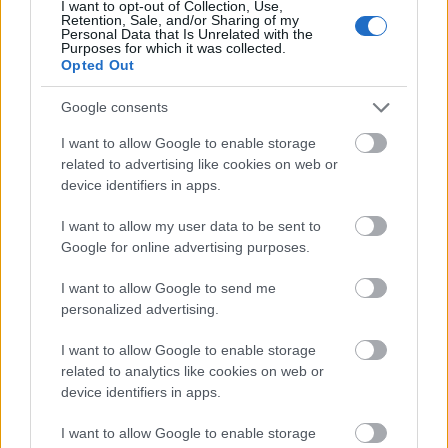
I want to opt-out of Collection, Use,
Retention, Sale, and/or Sharing of my
Personal Data that Is Unrelated with the
Purposes for which it was collected.
LEGFRISSEBB
Opted Out
Helyi hírek
Google consents
Gyárleállításokkal és átszervezett
termeléssel tehermentesíti a
I want to allow Google to enable storage
villamosenergia-rendszert a STRABAG
related to advertising like cookies on web or
device identifiers in apps.
Országos hírek
I want to allow my user data to be sent to
Szakirányú továbbképzésekkel segíti
Google for online advertising purposes.
idén is a társadalmi kihívások leküzdését
a Gál Ferenc Egyetem
I want to allow Google to send me
personalized advertising.
Országos hírek
I want to allow Google to enable storage
A lakosságra is fontos szerep hárul a
related to analytics like cookies on web or
szúnyoginvázió elkerülésében
device identifiers in apps.
I want to allow Google to enable storage