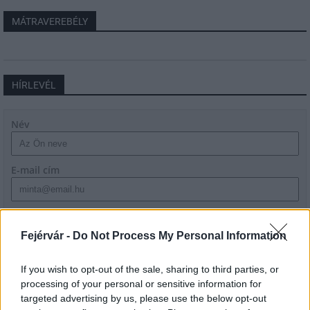
MÁTRAVEREBÉLY
HÍRLEVÉL
Név
E-mail cím
Feliratkozom a hírlevélre és elfogadom az
adatvédelmi
szabályzatot!
Fejérvár -
Do Not Process My Personal Information
FELIRATKOZÁS
If you wish to opt-out of the sale, sharing to third parties, or
processing of your personal or sensitive information for
targeted advertising by us, please use the below opt-out