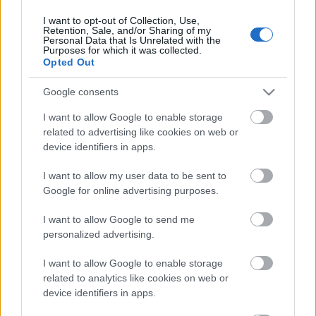
I want to opt-out of Collection, Use,
Retention, Sale, and/or Sharing of my
Personal Data that Is Unrelated with the
HIRDETÉS
Purposes for which it was collected.
Opted Out
Google consents
HIRDETÉS
I want to allow Google to enable storage
related to advertising like cookies on web or
device identifiers in apps.
LEGOLVASOTTABB
I want to allow my user data to be sent to
Szakirányú továbbképzésekkel segíti
Google for online advertising purposes.
idén is a társadalmi kihívások
leküzdését a Gál Ferenc Egyetem
I want to allow Google to send me
personalized advertising.
I want to allow Google to enable storage
Túlfogyasztás napja - július 30-ra
felhasználta az emberiség a Föld egész
related to analytics like cookies on web or
évre elegendő erőforrásait
device identifiers in apps.