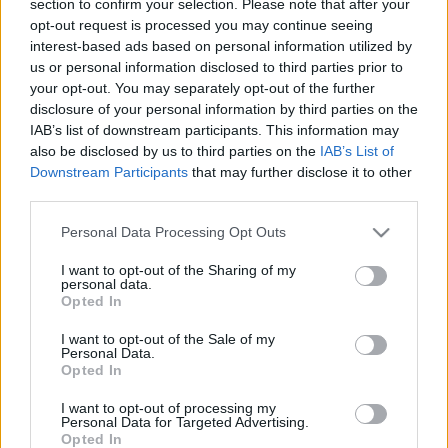
section to confirm your selection. Please note that after your
LEGFRISSEBB
opt-out request is processed you may continue seeing
interest-based ads based on personal information utilized by
Helyi hírek
us or personal information disclosed to third parties prior to
Gyárleállításokkal és átszervezett
your opt-out. You may separately opt-out of the further
termeléssel tehermentesíti a
disclosure of your personal information by third parties on the
villamosenergia-rendszert a STRABAG
IAB’s list of downstream participants. This information may
also be disclosed by us to third parties on the
IAB’s List of
Downstream Participants
that may further disclose it to other
Országos hírek
third parties.
Szakirányú továbbképzésekkel segíti
idén is a társadalmi kihívások leküzdését
Please note that this website/app uses one or more Google
Personal Data Processing Opt Outs
a Gál Ferenc Egyetem
services and may gather and store information including but
not limited to your visit or usage behaviour. You may click to
I want to opt-out of the Sharing of my
personal data.
grant or deny consent to Google and its third-party tags to
Opted In
Országos hírek
use your data for below specified purposes in below Google
A lakosságra is fontos szerep hárul a
consent section.
I want to opt-out of the Sale of my
szúnyoginvázió elkerülésében
Personal Data.
Opted In
I want to opt-out of processing my
Personal Data for Targeted Advertising.
Opted In
HIRDETÉS