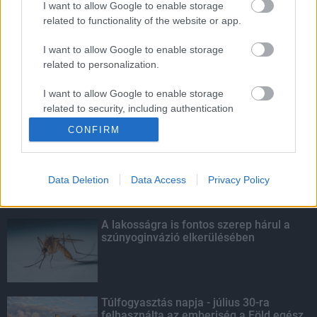
I want to allow Google to enable storage
related to functionality of the website or app.
Egyhetes országos ellenőrzést tart a
rendőrség a utakon
I want to allow Google to enable storage
related to personalization.
I want to allow Google to enable storage
related to security, including authentication
KIEMELT
functionality and fraud prevention, and other
CONFIRM
user protection.
Szakirányú továbbképzésekkel segíti
idén is a társadalmi kihívások
leküzdését a Gál Ferenc Egyetem
Data Deletion
Data Access
Privacy Policy
A lakosságra is fontos szerep hárul a
szúnyoginvázió elkerülésében
Túlfogyasztás napja - július 30-ra
felhasználta az emberiség a Föld egész