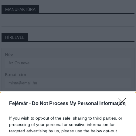
MANUFAKTÚRA
HÍRLEVÉL
Név
E-mail cím
Feliratkozom a hírlevélre és elfogadom az
adatvédelmi
szabályzatot!
Fejérvár -
Do Not Process My Personal Information
FELIRATKOZÁS
If you wish to opt-out of the sale, sharing to third parties, or
processing of your personal or sensitive information for
targeted advertising by us, please use the below opt-out