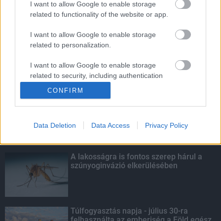
I want to allow Google to enable storage
related to functionality of the website or app.
Amire többmillióan vártunk: szombattól
másodfokúra csökken a riasztás
I want to allow Google to enable storage
related to personalization.
I want to allow Google to enable storage
related to security, including authentication
KIEMELT
functionality and fraud prevention, and other
CONFIRM
user protection.
Kecskeméten is szakirányú
továbbképzésekkel erősít a Gál Ferenc
Egyetem
Data Deletion
Data Access
Privacy Policy
A lakosságra is fontos szerep hárul a
szúnyoginvázió elkerülésében
Túlfogyasztás napja - július 30-ra
felhasználta az emberiség a Föld egész