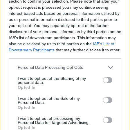
section to confirm your selection. Please note that after your
LEGFRISSEBB
opt-out request is processed you may continue seeing
interest-based ads based on personal information utilized by
Helyi hírek
us or personal information disclosed to third parties prior to
Amire többmillióan vártunk: szombattól
your opt-out. You may separately opt-out of the further
másodfokúra csökken a riasztás
disclosure of your personal information by third parties on the
IAB’s list of downstream participants. This information may
also be disclosed by us to third parties on the
IAB’s List of
Downstream Participants
that may further disclose it to other
Helyi hírek
third parties.
Látlelet a hazai víziközművekről?
Egyetlen, fél évszázados vezetéken múlt
Please note that this website/app uses one or more Google
Personal Data Processing Opt Outs
Bicske vízellátása
services and may gather and store information including but
not limited to your visit or usage behaviour. You may click to
I want to opt-out of the Sharing of my
personal data.
grant or deny consent to Google and its third-party tags to
Opted In
Helyi hírek
use your data for below specified purposes in below Google
Gyárleállításokkal és átszervezett
consent section.
I want to opt-out of the Sale of my
termeléssel tehermentesíti a
Personal Data.
villamosenergia-rendszert a STRABAG
Opted In
I want to opt-out of processing my
Personal Data for Targeted Advertising.
Opted In
HIRDETÉS