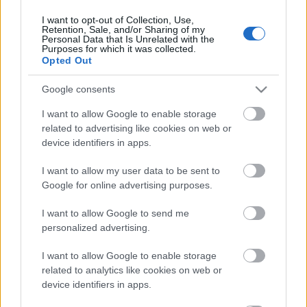
I want to opt-out of Collection, Use,
Retention, Sale, and/or Sharing of my
Personal Data that Is Unrelated with the
HIRDETÉS
Purposes for which it was collected.
Opted Out
Google consents
HIRDETÉS
I want to allow Google to enable storage
related to advertising like cookies on web or
device identifiers in apps.
LEGOLVASOTTABB
I want to allow my user data to be sent to
Látlelet a hazai víziközművekről?
Google for online advertising purposes.
Egyetlen, fél évszázados vezetéken
múlt Bicske vízellátása
I want to allow Google to send me
personalized advertising.
I want to allow Google to enable storage
Egyhetes országos ellenőrzést tart a
rendőrség a utakon
related to analytics like cookies on web or
device identifiers in apps.