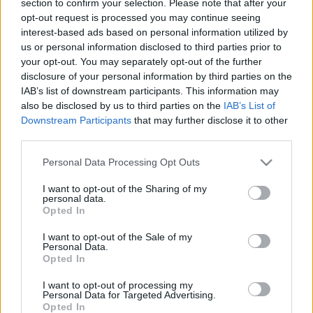
section to confirm your selection. Please note that after your
LEGFRISSEBB
opt-out request is processed you may continue seeing
interest-based ads based on personal information utilized by
Országos hírek
us or personal information disclosed to third parties prior to
Megérkezett az eső a Duna vízgyűjtőjére
your opt-out. You may separately opt-out of the further
disclosure of your personal information by third parties on the
IAB’s list of downstream participants. This information may
also be disclosed by us to third parties on the
IAB’s List of
Downstream Participants
that may further disclose it to other
Aktuális
third parties.
Paks II.: Mit jelent az 5. blokk új
mérföldköve a felülvizsgálat
Please note that this website/app uses one or more Google
Personal Data Processing Opt Outs
árnyékában?
services and may gather and store information including but
not limited to your visit or usage behaviour. You may click to
I want to opt-out of the Sharing of my
personal data.
grant or deny consent to Google and its third-party tags to
Opted In
Helyi hírek
use your data for below specified purposes in below Google
Amire többmillióan vártunk: szombattól
consent section.
I want to opt-out of the Sale of my
másodfokúra csökken a riasztás
Personal Data.
Opted In
I want to opt-out of processing my
Personal Data for Targeted Advertising.
Opted In
HIRDETÉS