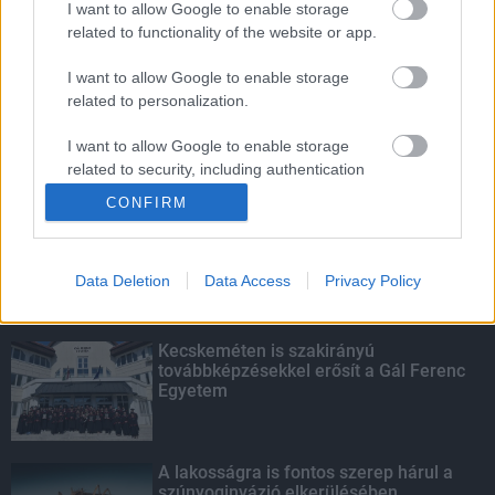
I want to allow Google to enable storage
related to functionality of the website or app.
Paks II.: Mit jelent az 5. blokk új
mérföldköve a felülvizsgálat
I want to allow Google to enable storage
árnyékában?
related to personalization.
I want to allow Google to enable storage
related to security, including authentication
KIEMELT
functionality and fraud prevention, and other
CONFIRM
user protection.
Megérkezett az eső a Duna
vízgyűjtőjére
Data Deletion
Data Access
Privacy Policy
Kecskeméten is szakirányú
továbbképzésekkel erősít a Gál Ferenc
Egyetem
A lakosságra is fontos szerep hárul a
szúnyoginvázió elkerülésében