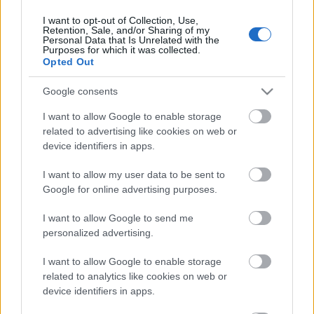
I want to opt-out of Collection, Use,
Retention, Sale, and/or Sharing of my
Personal Data that Is Unrelated with the
HIRDETÉS
Purposes for which it was collected.
Opted Out
Google consents
HIRDETÉS
I want to allow Google to enable storage
related to advertising like cookies on web or
device identifiers in apps.
LEGOLVASOTTABB
I want to allow my user data to be sent to
Megérkezett az eső a Duna
Google for online advertising purposes.
vízgyűjtőjére
I want to allow Google to send me
personalized advertising.
I want to allow Google to enable storage
Fontos a postaládákba költöző
széncinegék védelme
related to analytics like cookies on web or
device identifiers in apps.