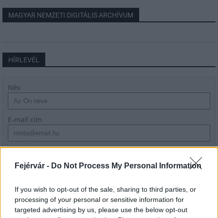
MAGYAR NEMZETI DIGITÁLIS ARCHÍVUM
HÍRLEVÉL
Név
E-mail cím
Feliratkozom a hírlevélre és elfogadom az
adatvédelmi
szabályzatot!
Fejérvár -
Do Not Process My Personal Information
FELIRATKOZÁS
If you wish to opt-out of the sale, sharing to third parties, or
processing of your personal or sensitive information for
targeted advertising by us, please use the below opt-out