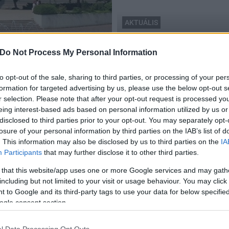
AKTUÁLIS
közbeszerzés
Közel 400 milliárdot költ
Do Not Process My Personal Information
tosabb épülete
ciklusban
to opt-out of the sale, sharing to third parties, or processing of your per
2016.02.23
formation for targeted advertising by us, please use the below opt-out s
r selection. Please note that after your opt-out request is processed y
eing interest-based ads based on personal information utilized by us or
disclosed to third parties prior to your opt-out. You may separately opt-
losure of your personal information by third parties on the IAB’s list of
. This information may also be disclosed by us to third parties on the
IA
Participants
that may further disclose it to other third parties.
 that this website/app uses one or more Google services and may gath
including but not limited to your visit or usage behaviour. You may click 
 to Google and its third-party tags to use your data for below specifi
ogle consent section.
l Data Processing Opt Outs