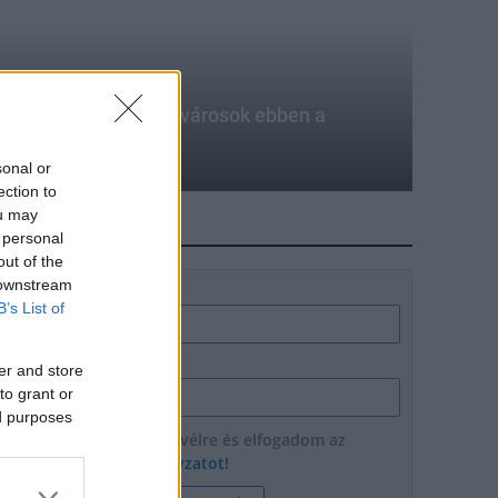
hetnek a megyei jogú városok ebben a
sonal or
ection to
ou may
HÍRLEVÉL
 personal
out of the
 downstream
Név
B’s List of
E-mail cím
er and store
to grant or
ed purposes
Feliratkozom a hírlevélre és elfogadom az
adatvédelmi szabályzatot!