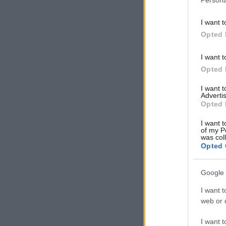
I want t
Opted 
I want t
Opted 
I want 
Advertis
Opted 
I want t
of my P
was col
Opted 
Google 
I want t
web or d
I want t