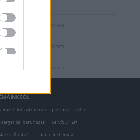
HIRDETÉS
HIRDETÉS
HIRDETÉS
ÉMÁINKBÓL
Nemzeti Infrastruktúra Fejlesztő Zrt. (NIF)
energetikai beruházás
Ke-Víz 21 Zrt.
Market Építő Zrt.
műemlékfelújítás