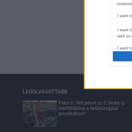
purpose
I want 
I want t
web or d
I want t
or app.
I want t
I want t
authenti
LEGOLVASOTTABB
Paks II.: Mit jelent az 5. blokk új
mérföldköve a felülvizsgálat
árnyékában?