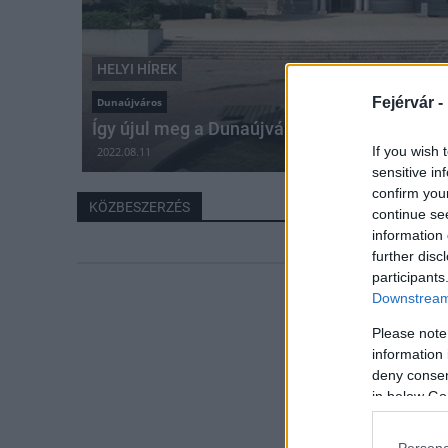
HELYI HÍREK
Fejérvár -
Dunaújváros
Így újul meg a Dunaújvárosi Egyetem legfon
If you wish 
2022.08.11
sensitive in
confirm you
KÖZBESZERZÉS
continue se
information 
further disc
participants
Downstream 
Please note
information 
deny consent
in below Go
Persona