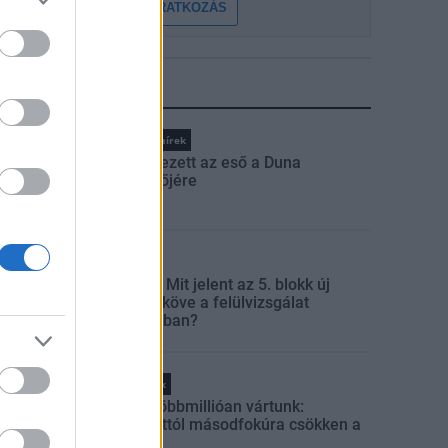
FELIRATKOZÁS
LEGFRISSEBB
Országos hírek
Megérkezett az eső a Duna
vízgyűjtőjére
Aktuális
Paks II.: Mit jelent az 5. blokk új
mérföldköve a felülvizsgálat
árnyékában?
Helyi hírek
Amire többmillióan vártunk:
szombattól másodfokúra csökken a
riasztás