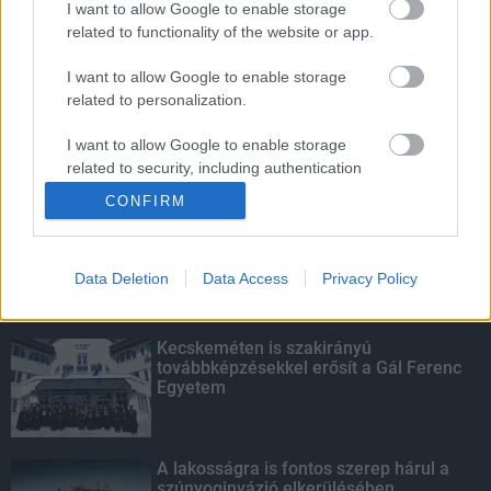
I want to allow Google to enable storage
related to functionality of the website or app.
Amire többmillióan vártunk: szombattól
másodfokúra csökken a riasztás
I want to allow Google to enable storage
related to personalization.
I want to allow Google to enable storage
related to security, including authentication
KIEMELT
functionality and fraud prevention, and other
CONFIRM
user protection.
Megérkezett az eső a Duna
vízgyűjtőjére
Data Deletion
Data Access
Privacy Policy
Kecskeméten is szakirányú
továbbképzésekkel erősít a Gál Ferenc
Egyetem
A lakosságra is fontos szerep hárul a
szúnyoginvázió elkerülésében