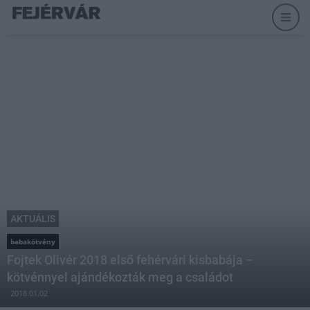
AKTUÁLIS
babakötvény
Fojtek Olivér 2018 első fehérvári kisbabája –
kötvénnyel ajándékozták meg a családot
2018.01.02