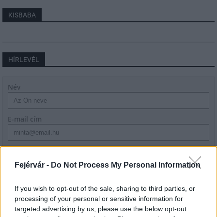
KISBABA
HÍRLEVÉL
Név
E-mail cím
Feliratkozom a hírlevélre és elfogadom az
adatvédelmi
szabályzatot!
Fejérvár -
Do Not Process My Personal Information
FELIRATKOZÁS
If you wish to opt-out of the sale, sharing to third parties, or
processing of your personal or sensitive information for
targeted advertising by us, please use the below opt-out