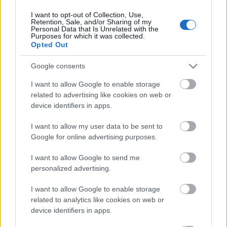
I want to opt-out of Collection, Use,
Retention, Sale, and/or Sharing of my
Personal Data that Is Unrelated with the
HIRDETÉS
Purposes for which it was collected.
Opted Out
Google consents
HIRDETÉS
I want to allow Google to enable storage
related to advertising like cookies on web or
device identifiers in apps.
LEGOLVASOTTABB
I want to allow my user data to be sent to
Paks II.: Mit jelent az 5. blokk új
Google for online advertising purposes.
mérföldköve a felülvizsgálat
árnyékában?
I want to allow Google to send me
personalized advertising.
I want to allow Google to enable storage
Fontos a postaládákba költöző
széncinegék védelme
related to analytics like cookies on web or
device identifiers in apps.