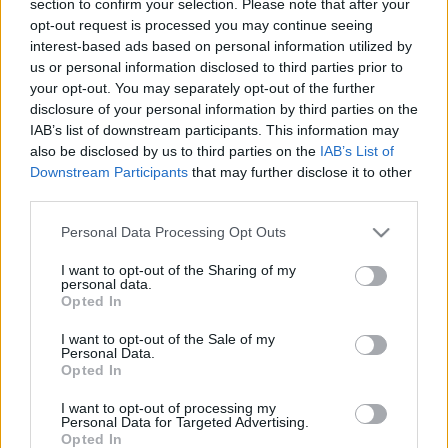
section to confirm your selection. Please note that after your
LEGFRISSEBB
opt-out request is processed you may continue seeing
interest-based ads based on personal information utilized by
Országos hírek
us or personal information disclosed to third parties prior to
Megérkezett az eső a Duna vízgyűjtőjére
your opt-out. You may separately opt-out of the further
disclosure of your personal information by third parties on the
IAB’s list of downstream participants. This information may
also be disclosed by us to third parties on the
IAB’s List of
Downstream Participants
that may further disclose it to other
Aktuális
third parties.
Paks II.: Mit jelent az 5. blokk új
mérföldköve a felülvizsgálat
Please note that this website/app uses one or more Google
Personal Data Processing Opt Outs
árnyékában?
services and may gather and store information including but
not limited to your visit or usage behaviour. You may click to
I want to opt-out of the Sharing of my
personal data.
grant or deny consent to Google and its third-party tags to
Opted In
Helyi hírek
use your data for below specified purposes in below Google
Amire többmillióan vártunk: szombattól
consent section.
I want to opt-out of the Sale of my
másodfokúra csökken a riasztás
Personal Data.
Opted In
I want to opt-out of processing my
Personal Data for Targeted Advertising.
Opted In
HIRDETÉS