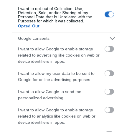
I want to opt-out of Collection, Use,
Retention, Sale, and/or Sharing of my
Personal Data that Is Unrelated with the
HIRDETÉS
Purposes for which it was collected.
Opted Out
Google consents
HIRDETÉS
I want to allow Google to enable storage
related to advertising like cookies on web or
device identifiers in apps.
LEGOLVASOTTABB
I want to allow my user data to be sent to
Egyhetes országos ellenőrzést tart a
Google for online advertising purposes.
rendőrség a utakon
I want to allow Google to send me
personalized advertising.
I want to allow Google to enable storage
Fontos a postaládákba költöző
széncinegék védelme
related to analytics like cookies on web or
device identifiers in apps.