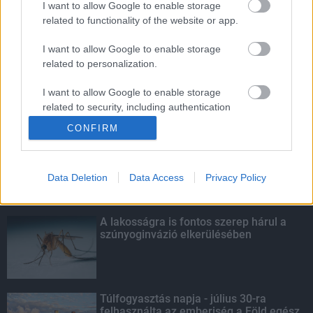
I want to allow Google to enable storage
related to functionality of the website or app.
Mától jelentkezhetnek a kivitelezők a
háztartások napelemes és fűtési
I want to allow Google to enable storage
rendszereit támogató pályázatra
related to personalization.
I want to allow Google to enable storage
related to security, including authentication
KIEMELT
functionality and fraud prevention, and other
CONFIRM
user protection.
Kecskeméten is szakirányú
továbbképzésekkel erősít a Gál Ferenc
Egyetem
Data Deletion
Data Access
Privacy Policy
A lakosságra is fontos szerep hárul a
szúnyoginvázió elkerülésében
Túlfogyasztás napja - július 30-ra
felhasználta az emberiség a Föld egész