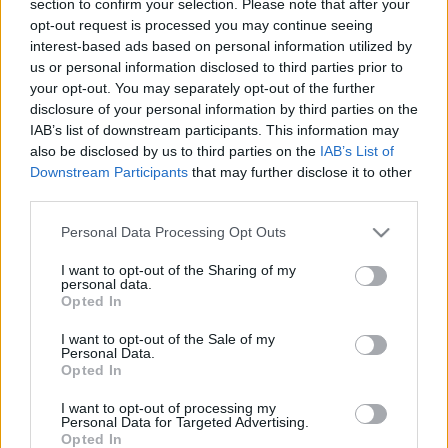
section to confirm your selection. Please note that after your
LEGFRISSEBB
opt-out request is processed you may continue seeing
interest-based ads based on personal information utilized by
Aktuális
us or personal information disclosed to third parties prior to
Paks II.: Mit jelent az 5. blokk új
your opt-out. You may separately opt-out of the further
mérföldköve a felülvizsgálat
disclosure of your personal information by third parties on the
árnyékában?
IAB’s list of downstream participants. This information may
also be disclosed by us to third parties on the
IAB’s List of
Downstream Participants
that may further disclose it to other
Helyi hírek
third parties.
Amire többmillióan vártunk: szombattól
másodfokúra csökken a riasztás
Please note that this website/app uses one or more Google
Personal Data Processing Opt Outs
services and may gather and store information including but
not limited to your visit or usage behaviour. You may click to
I want to opt-out of the Sharing of my
personal data.
grant or deny consent to Google and its third-party tags to
Opted In
Helyi hírek
use your data for below specified purposes in below Google
Látlelet a hazai víziközművekről?
consent section.
I want to opt-out of the Sale of my
Egyetlen, fél évszázados vezetéken múlt
Personal Data.
Bicske vízellátása
Opted In
I want to opt-out of processing my
Personal Data for Targeted Advertising.
Opted In
HIRDETÉS