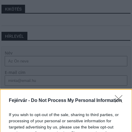
KIKÖTÉS
HÍRLEVÉL
Név
E-mail cím
Feliratkozom a hírlevélre és elfogadom az
adatvédelmi
szabályzatot!
Fejérvár -
Do Not Process My Personal Information
FELIRATKOZÁS
If you wish to opt-out of the sale, sharing to third parties, or
processing of your personal or sensitive information for
targeted advertising by us, please use the below opt-out