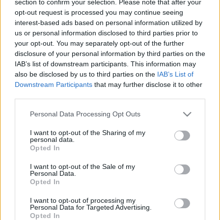
section to confirm your selection. Please note that after your
LEGFRISSEBB
opt-out request is processed you may continue seeing
interest-based ads based on personal information utilized by
Országos hírek
us or personal information disclosed to third parties prior to
Megérkezett az eső a Duna vízgyűjtőjére
your opt-out. You may separately opt-out of the further
disclosure of your personal information by third parties on the
IAB’s list of downstream participants. This information may
also be disclosed by us to third parties on the
IAB’s List of
Downstream Participants
that may further disclose it to other
Aktuális
third parties.
Paks II.: Mit jelent az 5. blokk új
mérföldköve a felülvizsgálat
Please note that this website/app uses one or more Google
Personal Data Processing Opt Outs
árnyékában?
services and may gather and store information including but
not limited to your visit or usage behaviour. You may click to
I want to opt-out of the Sharing of my
personal data.
grant or deny consent to Google and its third-party tags to
Opted In
Helyi hírek
use your data for below specified purposes in below Google
Amire többmillióan vártunk: szombattól
consent section.
I want to opt-out of the Sale of my
másodfokúra csökken a riasztás
Personal Data.
Opted In
I want to opt-out of processing my
Personal Data for Targeted Advertising.
Opted In
HIRDETÉS