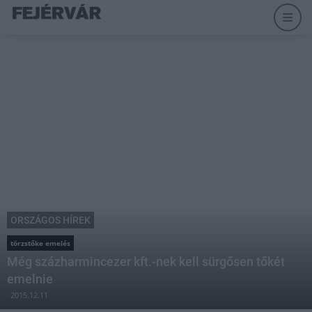
ORSZÁGOS HÍREK
törzstőke emelés
Még százharmincezer kft.-nek kell sürgősen tőkét
emelnie
2015.12.11