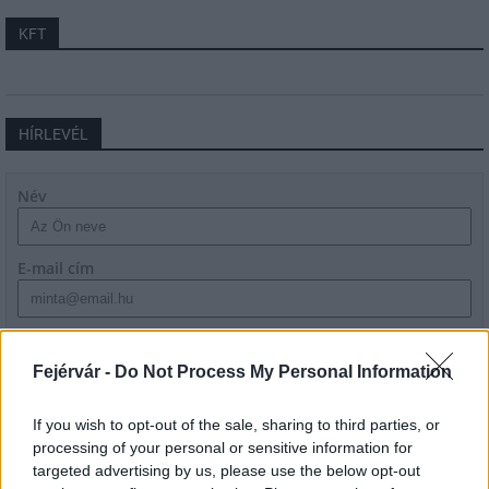
KFT
HÍRLEVÉL
Név
E-mail cím
Feliratkozom a hírlevélre és elfogadom az
adatvédelmi
szabályzatot!
Fejérvár -
Do Not Process My Personal Information
FELIRATKOZÁS
If you wish to opt-out of the sale, sharing to third parties, or
processing of your personal or sensitive information for
targeted advertising by us, please use the below opt-out