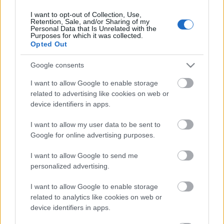
I want to opt-out of Collection, Use,
Retention, Sale, and/or Sharing of my
Personal Data that Is Unrelated with the
HIRDETÉS
Purposes for which it was collected.
Opted Out
Google consents
HIRDETÉS
I want to allow Google to enable storage
related to advertising like cookies on web or
device identifiers in apps.
LEGOLVASOTTABB
I want to allow my user data to be sent to
Megérkezett az eső a Duna
Google for online advertising purposes.
vízgyűjtőjére
I want to allow Google to send me
personalized advertising.
I want to allow Google to enable storage
Paks II.: Mit jelent az 5. blokk új
mérföldköve a felülvizsgálat
related to analytics like cookies on web or
árnyékában?
device identifiers in apps.