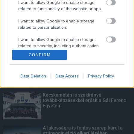
I want to allow Google to enable storage
related to functionality of the website or app.
Fontos a postaládákba költöző
széncinegék védelme
I want to allow Google to enable storage
related to personalization.
I want to allow Google to enable storage
related to security, including authentication
KIEMELT
functionality and fraud prevention, and other
CONFIRM
user protection.
Megérkezett az eső a Duna
vízgyűjtőjére
Data Deletion
Data Access
Privacy Policy
Kecskeméten is szakirányú
továbbképzésekkel erősít a Gál Ferenc
Egyetem
A lakosságra is fontos szerep hárul a
szúnyoginvázió elkerülésében