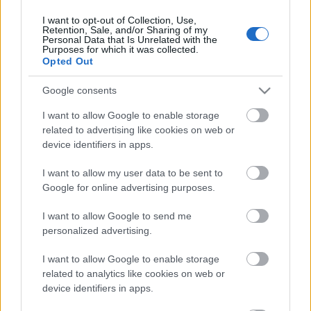
I want to opt-out of Collection, Use,
Retention, Sale, and/or Sharing of my
Personal Data that Is Unrelated with the
HIRDETÉS
Purposes for which it was collected.
Opted Out
Google consents
HIRDETÉS
I want to allow Google to enable storage
related to advertising like cookies on web or
device identifiers in apps.
LEGOLVASOTTABB
I want to allow my user data to be sent to
Fontos a postaládákba költöző
Google for online advertising purposes.
széncinegék védelme
I want to allow Google to send me
personalized advertising.
I want to allow Google to enable storage
Megérkezett az eső a Duna
vízgyűjtőjére
related to analytics like cookies on web or
device identifiers in apps.