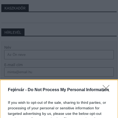
KASZKADŐR
HÍRLEVÉL
Név
E-mail cím
Feliratkozom a hírlevélre és elfogadom az
adatvédelmi
szabályzatot!
Fejérvár -
Do Not Process My Personal Information
FELIRATKOZÁS
If you wish to opt-out of the sale, sharing to third parties, or
processing of your personal or sensitive information for
targeted advertising by us, please use the below opt-out