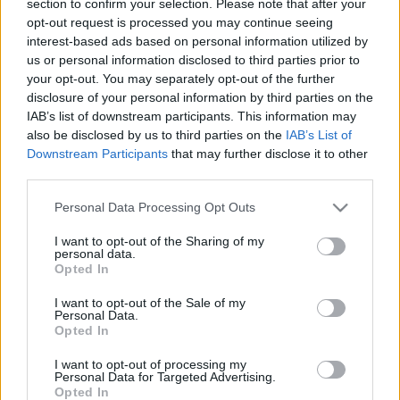
section to confirm your selection. Please note that after your
LEGFRISSEBB
opt-out request is processed you may continue seeing
interest-based ads based on personal information utilized by
Országos hírek
us or personal information disclosed to third parties prior to
Megérkezett az eső a Duna vízgyűjtőjére
your opt-out. You may separately opt-out of the further
disclosure of your personal information by third parties on the
IAB’s list of downstream participants. This information may
also be disclosed by us to third parties on the
IAB’s List of
Downstream Participants
that may further disclose it to other
Aktuális
third parties.
Paks II.: Mit jelent az 5. blokk új
mérföldköve a felülvizsgálat
Please note that this website/app uses one or more Google
Personal Data Processing Opt Outs
árnyékában?
services and may gather and store information including but
not limited to your visit or usage behaviour. You may click to
I want to opt-out of the Sharing of my
personal data.
grant or deny consent to Google and its third-party tags to
Opted In
Helyi hírek
use your data for below specified purposes in below Google
Amire többmillióan vártunk: szombattól
consent section.
I want to opt-out of the Sale of my
másodfokúra csökken a riasztás
Personal Data.
Opted In
I want to opt-out of processing my
Personal Data for Targeted Advertising.
Opted In
HIRDETÉS