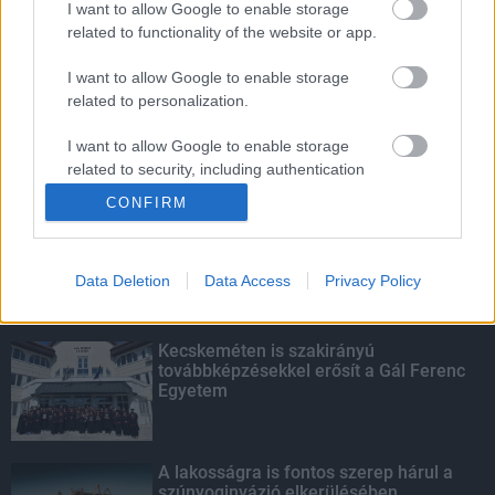
I want to allow Google to enable storage
related to functionality of the website or app.
Paks II.: Mit jelent az 5. blokk új
mérföldköve a felülvizsgálat
I want to allow Google to enable storage
árnyékában?
related to personalization.
I want to allow Google to enable storage
related to security, including authentication
KIEMELT
functionality and fraud prevention, and other
CONFIRM
user protection.
Megérkezett az eső a Duna
vízgyűjtőjére
Data Deletion
Data Access
Privacy Policy
Kecskeméten is szakirányú
továbbképzésekkel erősít a Gál Ferenc
Egyetem
A lakosságra is fontos szerep hárul a
szúnyoginvázió elkerülésében