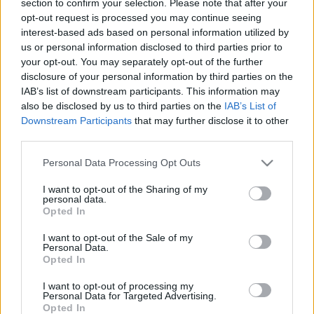
section to confirm your selection. Please note that after your
LEGFRISSEBB
opt-out request is processed you may continue seeing
interest-based ads based on personal information utilized by
Országos hírek
us or personal information disclosed to third parties prior to
Megérkezett az eső a Duna vízgyűjtőjére
your opt-out. You may separately opt-out of the further
disclosure of your personal information by third parties on the
IAB’s list of downstream participants. This information may
also be disclosed by us to third parties on the
IAB’s List of
Downstream Participants
that may further disclose it to other
Aktuális
third parties.
Paks II.: Mit jelent az 5. blokk új
mérföldköve a felülvizsgálat
Please note that this website/app uses one or more Google
Personal Data Processing Opt Outs
árnyékában?
services and may gather and store information including but
not limited to your visit or usage behaviour. You may click to
I want to opt-out of the Sharing of my
personal data.
grant or deny consent to Google and its third-party tags to
Opted In
Helyi hírek
use your data for below specified purposes in below Google
Amire többmillióan vártunk: szombattól
consent section.
I want to opt-out of the Sale of my
másodfokúra csökken a riasztás
Personal Data.
Opted In
I want to opt-out of processing my
Personal Data for Targeted Advertising.
Opted In
HIRDETÉS