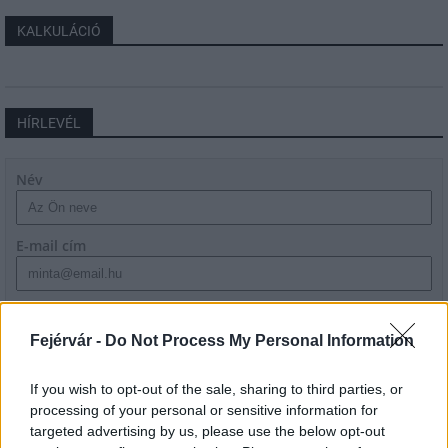
KALKULÁCIÓ
HÍRLEVÉL
Név
E-mail cím
Feliratkozom a hírlevélre és elfogadom az
adatvédelmi
szabályzatot!
Fejérvár -
Do Not Process My Personal Information
FELIRATKOZÁS
If you wish to opt-out of the sale, sharing to third parties, or
processing of your personal or sensitive information for
targeted advertising by us, please use the below opt-out