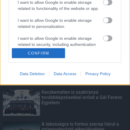
I want to allow Google to enable storage
related to functionality of the website or app.
Amire többmillióan vártunk: szombattól
másodfokúra csökken a riasztás
I want to allow Google to enable storage
related to personalization.
I want to allow Google to enable storage
related to security, including authentication
KIEMELT
functionality and fraud prevention, and other
CONFIRM
user protection.
Megérkezett az eső a Duna
vízgyűjtőjére
Data Deletion
Data Access
Privacy Policy
Kecskeméten is szakirányú
továbbképzésekkel erősít a Gál Ferenc
Egyetem
A lakosságra is fontos szerep hárul a
szúnyoginvázió elkerülésében