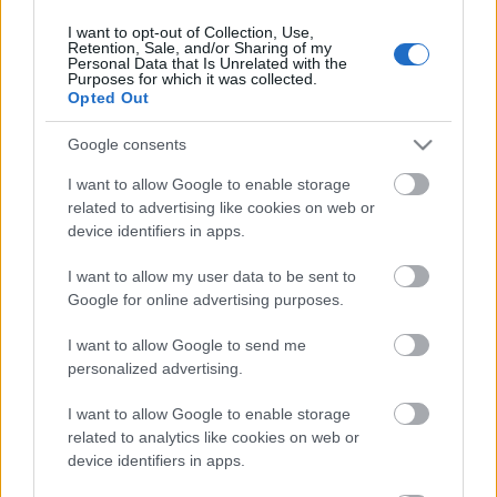
I want to opt-out of Collection, Use,
Retention, Sale, and/or Sharing of my
Personal Data that Is Unrelated with the
HIRDETÉS
Purposes for which it was collected.
Opted Out
Google consents
HIRDETÉS
I want to allow Google to enable storage
related to advertising like cookies on web or
device identifiers in apps.
LEGOLVASOTTABB
I want to allow my user data to be sent to
Paks II.: Mit jelent az 5. blokk új
Google for online advertising purposes.
mérföldköve a felülvizsgálat
árnyékában?
I want to allow Google to send me
personalized advertising.
I want to allow Google to enable storage
Fontos a postaládákba költöző
széncinegék védelme
related to analytics like cookies on web or
device identifiers in apps.