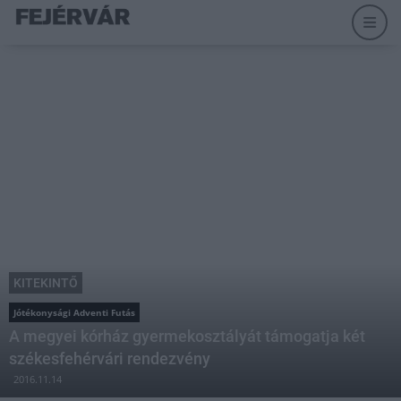
KITEKINTŐ
Jótékonysági Adventi Futás
A megyei kórház gyermekosztályát támogatja két
székesfehérvári rendezvény
2016.11.14