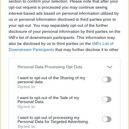
section to confirm your selection. Please note that after your
LEGFRISSEBB
opt-out request is processed you may continue seeing
interest-based ads based on personal information utilized by
Országos hírek
us or personal information disclosed to third parties prior to
Nem az üres, hanem az okosan működő
your opt-out. You may separately opt-out of the further
épület energiatakarékos
disclosure of your personal information by third parties on the
IAB’s list of downstream participants. This information may
also be disclosed by us to third parties on the
IAB’s List of
Downstream Participants
that may further disclose it to other
Országos hírek
third parties.
Megérkezett az eső a Duna vízgyűjtőjére
Please note that this website/app uses one or more Google
Personal Data Processing Opt Outs
services and may gather and store information including but
not limited to your visit or usage behaviour. You may click to
I want to opt-out of the Sharing of my
personal data.
grant or deny consent to Google and its third-party tags to
Opted In
Aktuális
use your data for below specified purposes in below Google
Paks II.: Mit jelent az 5. blokk új
consent section.
I want to opt-out of the Sale of my
mérföldköve a felülvizsgálat
Personal Data.
árnyékában?
Opted In
I want to opt-out of processing my
Personal Data for Targeted Advertising.
Opted In
HIRDETÉS