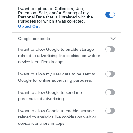
I want to opt-out of Collection, Use,
Retention, Sale, and/or Sharing of my
Personal Data that Is Unrelated with the
HIRDETÉS
Purposes for which it was collected.
Opted Out
Google consents
HIRDETÉS
I want to allow Google to enable storage
related to advertising like cookies on web or
device identifiers in apps.
LEGOLVASOTTABB
I want to allow my user data to be sent to
Fontos a postaládákba költöző
Google for online advertising purposes.
széncinegék védelme
I want to allow Google to send me
personalized advertising.
I want to allow Google to enable storage
Amire többmillióan vártunk: szombattól
másodfokúra csökken a riasztás
related to analytics like cookies on web or
device identifiers in apps.