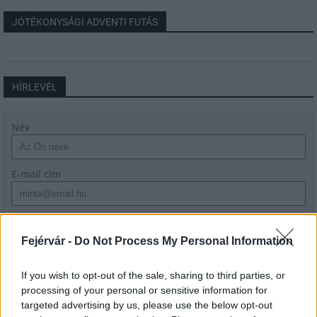
JÓTÉKONYSÁGI ADVENTI FUTÁS
HÍRLEVÉL
Név
E-mail cím
Feliratkozom a hírlevélre és elfogadom az
adatvédelmi
szabályzatot!
Fejérvár -
Do Not Process My Personal Information
FELIRATKOZÁS
If you wish to opt-out of the sale, sharing to third parties, or
processing of your personal or sensitive information for
targeted advertising by us, please use the below opt-out