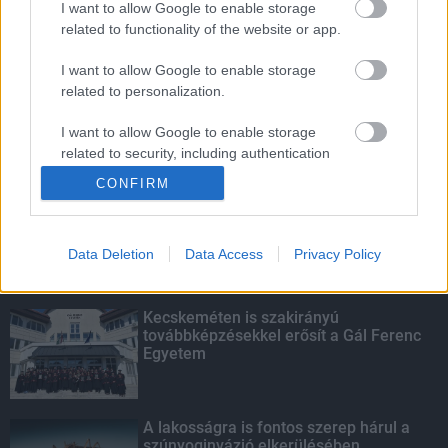
I want to allow Google to enable storage
related to functionality of the website or app.
Életmentés másképp
I want to allow Google to enable storage
related to personalization.
I want to allow Google to enable storage
related to security, including authentication
KIEMELT
functionality and fraud prevention, and other
CONFIRM
user protection.
Megérkezett az eső a Duna
vízgyűjtőjére
Data Deletion
Data Access
Privacy Policy
Kecskeméten is szakirányú
továbbképzésekkel erősít a Gál Ferenc
Egyetem
A lakosságra is fontos szerep hárul a
szúnyoginvázió elkerülésében