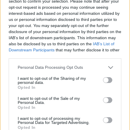
section to confirm your selection. Please note that after your
LEGFRISSEBB
opt-out request is processed you may continue seeing
interest-based ads based on personal information utilized by
Országos hírek
us or personal information disclosed to third parties prior to
Megérkezett az eső a Duna vízgyűjtőjére
your opt-out. You may separately opt-out of the further
disclosure of your personal information by third parties on the
IAB’s list of downstream participants. This information may
also be disclosed by us to third parties on the
IAB’s List of
Downstream Participants
that may further disclose it to other
Aktuális
third parties.
Paks II.: Mit jelent az 5. blokk új
mérföldköve a felülvizsgálat
Please note that this website/app uses one or more Google
Personal Data Processing Opt Outs
árnyékában?
services and may gather and store information including but
not limited to your visit or usage behaviour. You may click to
I want to opt-out of the Sharing of my
personal data.
grant or deny consent to Google and its third-party tags to
Opted In
Helyi hírek
use your data for below specified purposes in below Google
Amire többmillióan vártunk: szombattól
consent section.
I want to opt-out of the Sale of my
másodfokúra csökken a riasztás
Personal Data.
Opted In
I want to opt-out of processing my
Personal Data for Targeted Advertising.
Opted In
HIRDETÉS