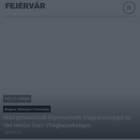
HELYI HÍREK
Magyar Diáksport Szövetség
Móri gimnazisták képviselhetik Magyarországot az
idei Iskolai Úszó Világbajnokságon
2017.02.16