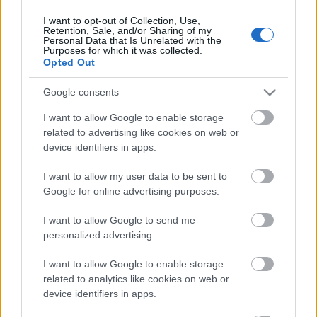
I want to opt-out of Collection, Use,
Retention, Sale, and/or Sharing of my
Personal Data that Is Unrelated with the
HIRDETÉS
Purposes for which it was collected.
Opted Out
Google consents
HIRDETÉS
I want to allow Google to enable storage
related to advertising like cookies on web or
device identifiers in apps.
LEGOLVASOTTABB
I want to allow my user data to be sent to
Paks II.: Mit jelent az 5. blokk új
Google for online advertising purposes.
mérföldköve a felülvizsgálat
árnyékában?
I want to allow Google to send me
personalized advertising.
I want to allow Google to enable storage
Fontos a postaládákba költöző
széncinegék védelme
related to analytics like cookies on web or
device identifiers in apps.