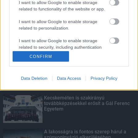
I want to allow Google to enable storage
related to functionality of the website or app.
Amire többmillióan vártunk: szombattól
másodfokúra csökken a riasztás
I want to allow Google to enable storage
related to personalization.
I want to allow Google to enable storage
related to security, including authentication
KIEMELT
functionality and fraud prevention, and other
CONFIRM
user protection.
Megérkezett az eső a Duna
vízgyűjtőjére
Data Deletion
Data Access
Privacy Policy
Kecskeméten is szakirányú
továbbképzésekkel erősít a Gál Ferenc
Egyetem
A lakosságra is fontos szerep hárul a
szúnyoginvázió elkerülésében