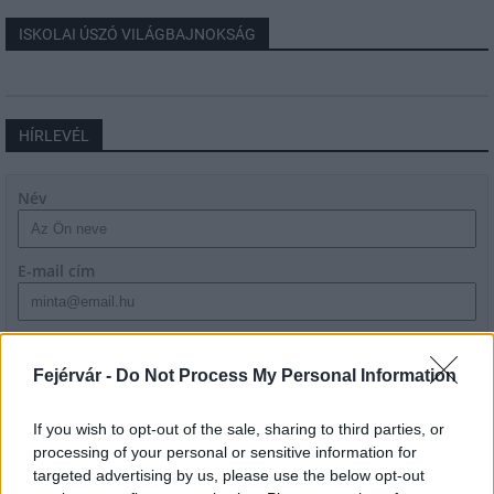
ISKOLAI ÚSZÓ VILÁGBAJNOKSÁG
HÍRLEVÉL
Név
E-mail cím
Feliratkozom a hírlevélre és elfogadom az
adatvédelmi
szabályzatot!
Fejérvár -
Do Not Process My Personal Information
FELIRATKOZÁS
If you wish to opt-out of the sale, sharing to third parties, or
processing of your personal or sensitive information for
targeted advertising by us, please use the below opt-out