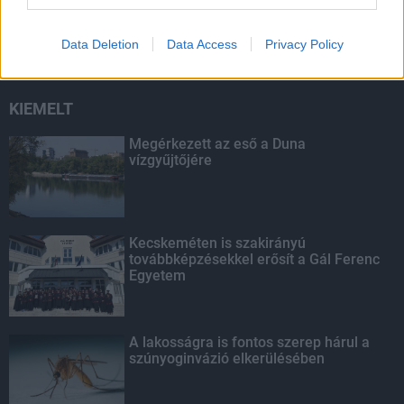
másodfokúra csökken a riasztás
Data Deletion
Data Access
Privacy Policy
KIEMELT
Megérkezett az eső a Duna
vízgyűjtőjére
Kecskeméten is szakirányú
továbbképzésekkel erősít a Gál Ferenc
Egyetem
A lakosságra is fontos szerep hárul a
szúnyoginvázió elkerülésében