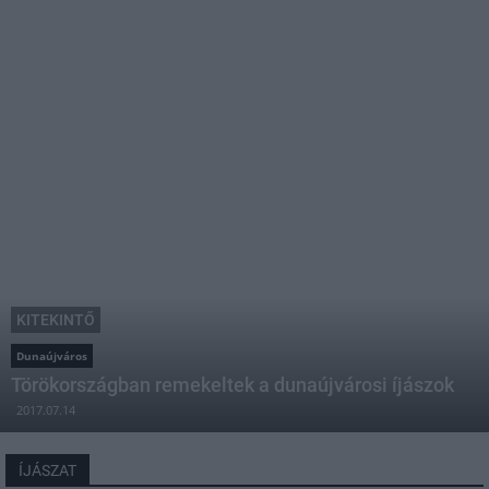
KITEKINTŐ
Dunaújváros
Törökországban remekeltek a dunaújvárosi íjászok
2017.07.14
ÍJÁSZAT