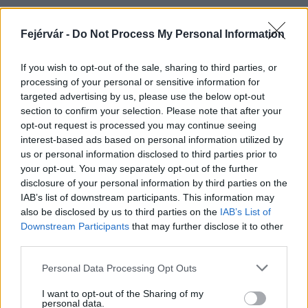
Fejérvár -
Do Not Process My Personal Information
HÍRLEVÉL
If you wish to opt-out of the sale, sharing to third parties, or
processing of your personal or sensitive information for
Név
targeted advertising by us, please use the below opt-out
section to confirm your selection. Please note that after your
opt-out request is processed you may continue seeing
E-mail cím
interest-based ads based on personal information utilized by
us or personal information disclosed to third parties prior to
your opt-out. You may separately opt-out of the further
Feliratkozom a hírlevélre és elfogadom az
adatvédelmi
disclosure of your personal information by third parties on the
szabályzatot!
IAB’s list of downstream participants. This information may
also be disclosed by us to third parties on the
IAB’s List of
FELIRATKOZÁS
Downstream Participants
that may further disclose it to other
third parties.
Please note that this website/app uses one or more Google
Personal Data Processing Opt Outs
services and may gather and store information including but
LEGFRISSEBB
not limited to your visit or usage behaviour. You may click to
I want to opt-out of the Sharing of my
personal data.