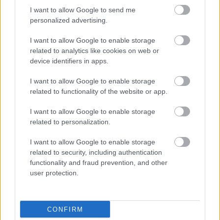
HIRDETÉS
I want to allow Google to send me
personalized advertising.
I want to allow Google to enable storage
HIRDETÉS
related to analytics like cookies on web or
device identifiers in apps.
I want to allow Google to enable storage
LEGOLVASOTTABB
related to functionality of the website or app.
Paks II.: Mit jelent az 5. blokk új
I want to allow Google to enable storage
mérföldköve a felülvizsgálat
related to personalization.
árnyékában?
I want to allow Google to enable storage
related to security, including authentication
Fontos a postaládákba költöző
functionality and fraud prevention, and other
széncinegék védelme
user protection.
CONFIRM
Amire többmillióan vártunk: szombattól