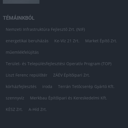
TÉMÁINKBÓL
Nemzeti Infrastruktúra Fejlesztő Zrt. (NIF)
energetikai beruházás
Ke-Víz 21 Zrt.
Market Építő Zrt.
műemlékfelújítás
Terület- és Településfejlesztési Operatív Program (TOP)
Liszt Ferenc repülőtér
ZÁÉV Építőipari Zrt.
kórházfejlesztés
iroda
Terrán Tetőcserép Gyártó Kft.
szennyvíz
Merkbau Építőipari és Kereskedelmi Kft.
KÉSZ Zrt.
A-Híd Zrt.