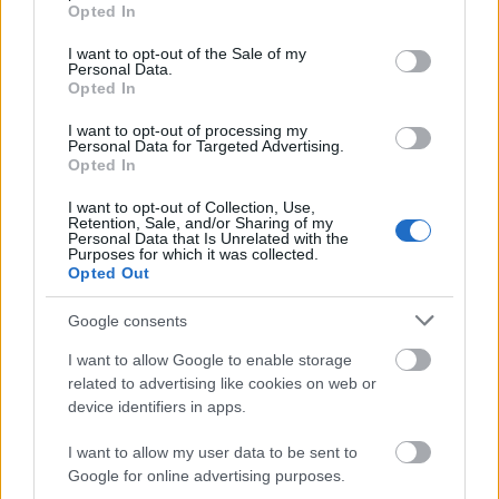
grant or deny consent to Google and its third-party tags to
Országos hírek
Opted In
use your data for below specified purposes in below Google
Megérkezett az eső a Duna vízgyűjtőjére
consent section.
I want to opt-out of the Sale of my
Personal Data.
Opted In
I want to opt-out of processing my
Personal Data for Targeted Advertising.
Aktuális
Opted In
Paks II.: Mit jelent az 5. blokk új
mérföldköve a felülvizsgálat
I want to opt-out of Collection, Use,
árnyékában?
Retention, Sale, and/or Sharing of my
Personal Data that Is Unrelated with the
Purposes for which it was collected.
Opted Out
Helyi hírek
Amire többmillióan vártunk: szombattól
Google consents
másodfokúra csökken a riasztás
I want to allow Google to enable storage
related to advertising like cookies on web or
device identifiers in apps.
HIRDETÉS
I want to allow my user data to be sent to
Google for online advertising purposes.