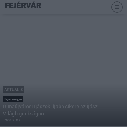
AKTUÁLIS
Fejér megye
Dunaújvárosi íjászok újabb sikere az Íjász
Világbajnokságon
2018.09.03