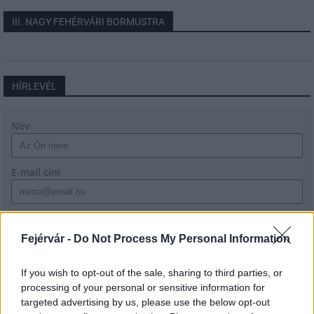
III. NAGY FEHÉRVÁRI BORMUSTRA
HÍRLEVÉL
Név
E-mail cím
Feliratkozom a hírlevélre és elfogadom az
adatvédelmi
szabályzatot!
Fejérvár -
Do Not Process My Personal Information
FELIRATKOZÁS
If you wish to opt-out of the sale, sharing to third parties, or
processing of your personal or sensitive information for
targeted advertising by us, please use the below opt-out