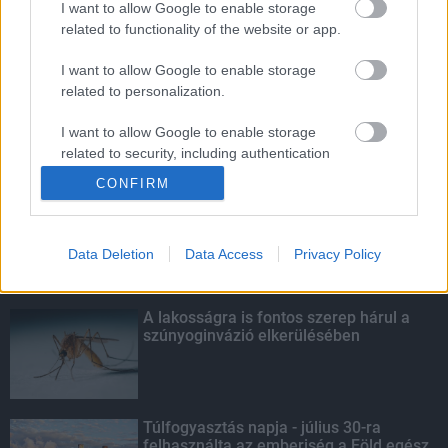
I want to allow Google to enable storage
related to functionality of the website or app.
Október végéig érvényesíthetők a
diákigazolványok
I want to allow Google to enable storage
related to personalization.
I want to allow Google to enable storage
related to security, including authentication
KIEMELT
functionality and fraud prevention, and other
CONFIRM
user protection.
Kecskeméten is szakirányú
továbbképzésekkel erősít a Gál Ferenc
Egyetem
Data Deletion
Data Access
Privacy Policy
A lakosságra is fontos szerep hárul a
szúnyoginvázió elkerülésében
Túlfogyasztás napja - július 30-ra
felhasználta az emberiség a Föld egész