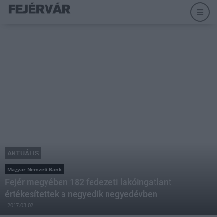
AKTUÁLIS
Magyar Nemzeti Bank
Fejér megyében 182 fedezeti lakóingatlant
értékesítettek a negyedik negyedévben
2017.03.02