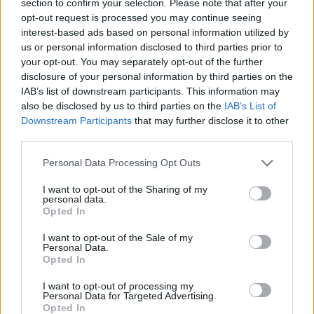
section to confirm your selection. Please note that after your
LEGFRISSEBB
opt-out request is processed you may continue seeing
interest-based ads based on personal information utilized by
Országos hírek
us or personal information disclosed to third parties prior to
Megérkezett az eső a Duna vízgyűjtőjére
your opt-out. You may separately opt-out of the further
disclosure of your personal information by third parties on the
IAB’s list of downstream participants. This information may
also be disclosed by us to third parties on the
IAB’s List of
Downstream Participants
that may further disclose it to other
Aktuális
third parties.
Paks II.: Mit jelent az 5. blokk új
mérföldköve a felülvizsgálat
Please note that this website/app uses one or more Google
Personal Data Processing Opt Outs
árnyékában?
services and may gather and store information including but
not limited to your visit or usage behaviour. You may click to
I want to opt-out of the Sharing of my
personal data.
grant or deny consent to Google and its third-party tags to
Opted In
Helyi hírek
use your data for below specified purposes in below Google
Amire többmillióan vártunk: szombattól
consent section.
I want to opt-out of the Sale of my
másodfokúra csökken a riasztás
Personal Data.
Opted In
I want to opt-out of processing my
Personal Data for Targeted Advertising.
Opted In
HIRDETÉS