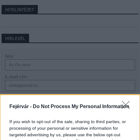
HITELINTÉZET
HÍRLEVÉL
Név
E-mail cím
Feliratkozom a hírlevélre és elfogadom az
adatvédelmi
szabályzatot!
Fejérvár -
Do Not Process My Personal Information
FELIRATKOZÁS
If you wish to opt-out of the sale, sharing to third parties, or
processing of your personal or sensitive information for
targeted advertising by us, please use the below opt-out