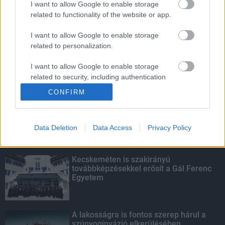
I want to allow Google to enable storage
related to functionality of the website or app.
Amire többmillióan vártunk: szombattól
másodfokúra csökken a riasztás
I want to allow Google to enable storage
related to personalization.
I want to allow Google to enable storage
related to security, including authentication
KIEMELT
functionality and fraud prevention, and other
CONFIRM
user protection.
Megérkezett az eső a Duna
vízgyűjtőjére
Data Deletion
Data Access
Privacy Policy
Kecskeméten is szakirányú
továbbképzésekkel erősít a Gál Ferenc
Egyetem
A lakosságra is fontos szerep hárul a
szúnyoginvázió elkerülésében