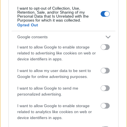
I want to opt-out of Collection, Use,
Retention, Sale, and/or Sharing of my
Personal Data that Is Unrelated with the
HIRDETÉS
Purposes for which it was collected.
Opted Out
Google consents
HIRDETÉS
I want to allow Google to enable storage
related to advertising like cookies on web or
device identifiers in apps.
LEGOLVASOTTABB
I want to allow my user data to be sent to
Paks II.: Mit jelent az 5. blokk új
Google for online advertising purposes.
mérföldköve a felülvizsgálat
árnyékában?
I want to allow Google to send me
personalized advertising.
I want to allow Google to enable storage
Fontos a postaládákba költöző
széncinegék védelme
related to analytics like cookies on web or
device identifiers in apps.